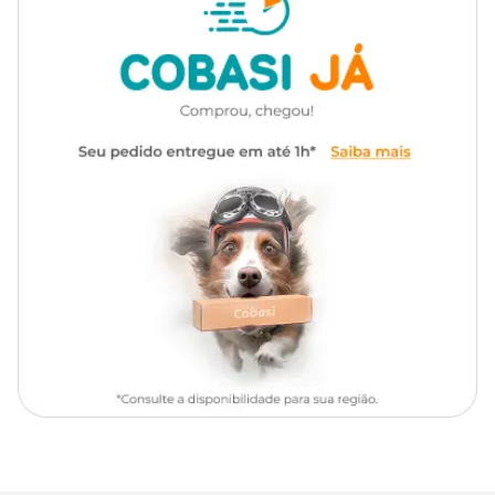
Bulldog, Bull Terrier, Cane Corso,
você encontra a
Ração Guabi Natural Grain Free Cães
Adultos Raças Médias Frango e Lentilha com preço
Chow Chow, Cocker Spaniel,
especial. Aproveite nossas ofertas no nosso Site, App ou em uma
Raças de
Collie, Dachshund, Dalmata,
de nossas lojas.
Cachorro
Doberman, Golden Retriever,
Husky Siberiano, Labrador
Retriever, Pastor Suiço, Pitbull,
Ingredientes
Poodle, Samoeida, Schnauzer,
Shar Pei, SRD
Seleção de Ingredientes de Origem Animal, mín. 65% (dos quais
mín. 16% são Carnes Selecionadas: Carne Mecanicamente Separada
de Frango e Fígado de Frango; Farinha de Vísceras de Aves, Farinha
Alimentação diária para cães
de Torresmo, Ovo em Pó, Óleo de Vísceras de Aves, Gordura Suína,
Indicação
adultos de raças médias
Óleo de Peixe Refinado, Hidrolisado de Fígado Ave e Suíno). Seleção
de Vegetais, Frutas, Vitaminas, Minerais e Ingredientes Funcionais,
máx. 35% (Lentilha, Farinha de Mandioca, Damasco Desidratado,
Linha
Grain Free
Mirtilo Desidratado “Blueberry”, Amora Desidratada, Maçã
Desidratada, Manga Desidratada, Polpa de Beterraba, Farinha da
Alga Schizochytrium sp., Semente de Psyllium, Levedura Seca de
Marca
Guabi Natural
Cervejaria, Óleo de Linhaça, Cloreto de Potássio, Carbonato de
Cálcio, Sulfato de Condroitina, Sulfato de Glicosamina, Cúrcuma,
Parede Celularde Levedura Fonte de Beta-Glucanos, Aditivos
Gênero
Unissex
Prebióticos: Inulina e Parede Celular de Levedura Fonte de
Mananoligossacarídeos, Extrato de Yucca mín 0,05%, L-Lisina, L-
Carnitina, Taurina, DL-Metionina, Propionato de Cálcio, Sorbato