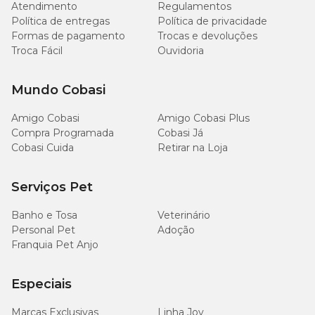
Atendimento
Regulamentos
Política de entregas
Política de privacidade
Cálcio (máx.)
15g/kg
1,5%
Formas de pagamento
Trocas e devoluções
Troca Fácil
Ouvidoria
Cálcio (mín.)
9.000mg/kg
0,9%
Mundo Cobasi
Umidade (máx.)
90g/kg
9,0%
Amigo Cobasi
Amigo Cobasi Plus
Compra Programada
Cobasi Já
Lisina (mín.)
11g/kg
Cobasi Cuida
Retirar na Loja
L-Carnitina (mín.)
150mg/kg
Serviços Pet
Ômega 3 (mín.)
3.115mg/kg
Banho e Tosa
Veterinário
Personal Pet
Adoção
Ômega 6 (mín.)
30g/kg
Franquia Pet Anjo
Energia metabolizável (mín.)
4.400kcal/kg
Especiais
Marcas Exclusivas
Linha Joy