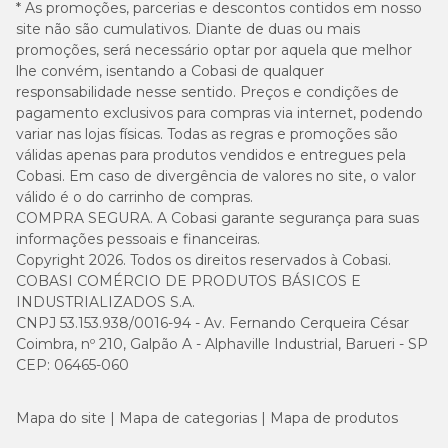
* As promoções, parcerias e descontos contidos em nosso
Guia para troca de ração
site não são cumulativos. Diante de duas ou mais
promoções, será necessário optar por aquela que melhor
Caso haja necessidade em inserir uma nova ração para seu pet, é
lhe convém, isentando a Cobasi de qualquer
importante que a troca seja gradual e crescente. Para garantir
responsabilidade nesse sentido. Preços e condições de
uma perfeita adaptação e aceitação, você pode seguir a sugestão
pagamento exclusivos para compras via internet, podendo
abaixo ou conforme orientação do médico-veterinário:
variar nas lojas físicas. Todas as regras e promoções são
válidas apenas para produtos vendidos e entregues pela
Cobasi. Em caso de divergência de valores no site, o valor
válido é o do carrinho de compras.
COMPRA SEGURA. A Cobasi garante segurança para suas
informações pessoais e financeiras.
Copyright 2026. Todos os direitos reservados à Cobasi.
COBASI COMÉRCIO DE PRODUTOS BÁSICOS E
INDUSTRIALIZADOS S.A.
CNPJ 53.153.938/0016-94 - Av. Fernando Cerqueira César
Coimbra, nº 210, Galpão A - Alphaville Industrial, Barueri - SP
CEP: 06465-060
Mapa do site
Mapa de categorias
Mapa de produtos