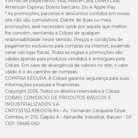
Formas de pagamento:
Visa, MasterCard, Diners Club,
American Express; Boleto bancário; Elo e Apple Pay.
* As promoções, parcerias e descontos contidos em nosso
Caso haja necessidade em inserir uma nova ração para seu pet, é
importante que a troca seja gradual e crescente. Para garantir
site não são cumulativos. Diante de duas ou mais
uma perfeita adaptação e aceitação, você pode seguir a sugestão
promoções, será necessário optar por aquela que melhor
abaixo ou conforme orientação do médico-veterinário:
lhe convém, isentando a Cobasi de qualquer
responsabilidade nesse sentido. Preços e condições de
pagamento exclusivos para compras via internet, podendo
variar nas lojas físicas. Todas as regras e promoções são
válidas apenas para produtos vendidos e entregues pela
Cobasi. Em caso de divergência de valores no site, o valor
válido é o do carrinho de compras.
COMPRA SEGURA. A Cobasi garante segurança para suas
informações pessoais e financeiras.
Copyright 2026. Todos os direitos reservados à Cobasi.
COBASI COMÉRCIO DE PRODUTOS BÁSICOS E
INDUSTRIALIZADOS S.A.
CNPJ 53.153.938/0016-94 - Av. Fernando Cerqueira César
Coimbra, nº 210, Galpão A - Alphaville Industrial, Barueri - SP
CEP: 06465-060