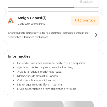
Buscar
Amigo Cobasi
+
25
pontos
Cadastre-se e ganhe
Entre ou crie uma conta para acumular pontos e trocar por
descontos e brindes exclusivos.
Informações
Indicada para cães idosos de porte mini e pequeno;
Ajuda a manter os pelos mais brilhantes;
Auxilia a reduzir o odor das fezes;
Melhor saúde das articulações;
Calorias e fibras equilibradas;
Maior equilíbrio da flora intestinal;
Livre de corantes e aromatizantes artificiais.