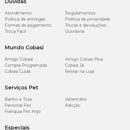
Dúvidas
1 - 5
30 - 90
35 - 105
Atendimento
Regulamentos
Política de entregas
Política de privacidade
5 - 10
90 - 160
105 - 180
Formas de pagamento
Trocas e devoluções
Troca Fácil
Ouvidoria
10 - 15
160 - 210
180 - 250
Mundo Cobasi
15 - 20
210 - 280
250 - 310
Amigo Cobasi
Amigo Cobasi Plus
Compra Programada
Cobasi Já
20 - 25
280 - 310
320 - 360
Cobasi Cuida
Retirar na Loja
Serviços Pet
Níveis de Garantia
Banho e Tosa
Veterinário
Personal Pet
Adoção
Franquia Pet Anjo
100
Umidade (Máx.)
(10,0%)
g/kg
Especiais