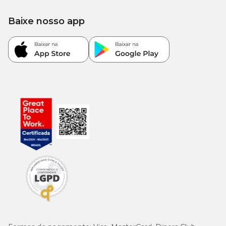
2.000
Sódio (Mín.)
(0,20%)
mg/kg
Baixe nosso app
220
Mananoligossacarídeos (Mín.)
(0,22%)
mg/kg
100
Inulina (Mín.)
(0,10%)
mg/kg
Ômega 6
16 g/kg
(1,6%)
3.000
Ômega 3
(0,30%)
mg/kg
3.200
Energia metabolizável
kcal/kg
Guia para troca de ração