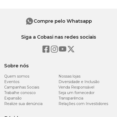
extrato de parede de levedura, BHA (Butilhidroxianisol) e BHT
(Butilhidroxitolueno). Contém, na composição, alimento
geneticamente modificado: milho*. Espécies doadoras de gene:
Agrobacterium spp.*, Bacillus thuringiensis*, e Streptomyces
spp.*.
Compre pelo Whatsapp
Enriquecimento mínimo por kg do produto
Siga a Cobasi nas redes sociais
Vitamina A 13.000UI; Vitamina D3 1.000UI; Vitamina E 85UI;
Vitamina C 80mg; Vitamina K 1mg; Vitamina B1 3,5mg; Vitamina
B2 11mg; Vitamina B6 5,0mg; Vitamina B12 31mcg; Biotina
0,2mg; Ácido Pantotênico 26mg; Ácido Fólico 0,5mg; Niacina
43mg; Colina 450mg; Ferro 70mg; Cobre 6,5mg; Iodo 1,3mg;
Sobre nós
Manganês 4,5mg; Zinco 100mg; Zinco Quelatado 20mg; Selênio
0,1mg; Selênio Complexado 0,01mg.
Quem somos
Nossas lojas
Eventos
Diversidade e Inclusão
Recomendação de consumo diário (g/dia)
Campanhas Sociais
Venda Responsável
Trabalhe conosco
Seja um fornecedor
Expansão
Transparência
Atividade
Atividade
Realize sua denúncia
Relações com Investidores
Peso do cão (kg)
Física
Física
Baixa
Moderada