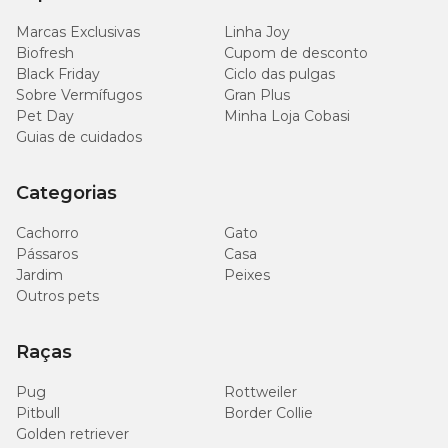
250
Proteína Bruta (Mín.)
(25,0%)
g/kg
Marcas Exclusivas
Linha Joy
Biofresh
Cupom de desconto
Black Friday
Ciclo das pulgas
100
Extrato Etéreo (Mín.)
(10,0%)
g/kg
Sobre Vermífugos
Gran Plus
Pet Day
Minha Loja Cobasi
Guias de cuidados
45
Matéria Fibrosa (Máx.)
(4,5%)
g/kg
Categorias
100
Matéria Mineral (Máx.)
(10,0%)
g/kg
Cachorro
Gato
Pássaros
Casa
Jardim
Peixes
20
Cálcio (Máx.)
(2,0%)
g/kg
Outros pets
Cálcio (Mín.)
10 g/kg
(1,0%)
Raças
Pug
Rottweiler
7.000
Fósforo (Mín.)
(0,7%)
mg/kg
Pitbull
Border Collie
Golden retriever