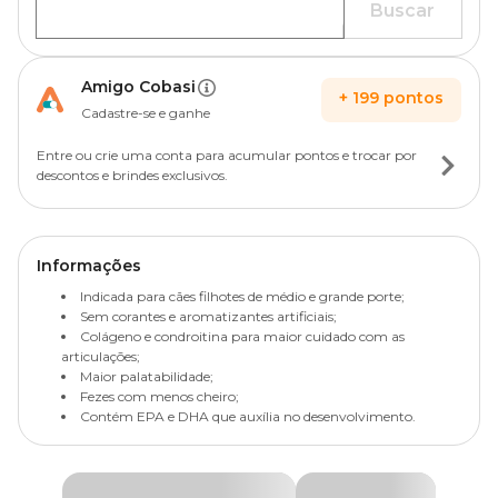
Buscar
Amigo Cobasi
+
199
pontos
Cadastre-se e ganhe
Entre ou crie uma conta para acumular pontos e trocar por
descontos e brindes exclusivos.
Informações
Indicada para cães filhotes de médio e grande porte;
Sem corantes e aromatizantes artificiais;
Colágeno e condroitina para maior cuidado com as
articulações;
Maior palatabilidade;
Fezes com menos cheiro;
Contém EPA e DHA que auxília no desenvolvimento.