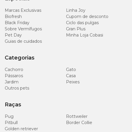
Marcas Exclusivas
Linha Joy
Biofresh
Cupom de desconto
Níveis de garantia
Black Friday
Ciclo das pulgas
Sobre Vermífugos
Gran Plus
Pet Day
Minha Loja Cobasi
100
Umidade (Máx.)
(10,0%)
Guias de cuidados
g/kg
Categorias
280
Proteína Bruta (Mín.)
(28,0%)
g/kg
Cachorro
Gato
Pássaros
Casa
120
Extrato Etéreo (Mín.)
(12,0%)
Jardim
Peixes
g/kg
Outros pets
35
Matéria Fibrosa (Máx.)
(3,5%)
g/kg
Raças
Pug
Rottweiler
100
Matéria Mineral (Máx.)
(10,0%)
g/kg
Pitbull
Border Collie
Golden retriever