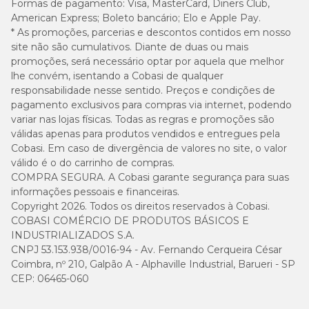
3.000
Formas de pagamento:
Visa, MasterCard, Diners Club,
Ômega 3
(0,3%)
mg/kg
American Express; Boleto bancário; Elo e Apple Pay.
* As promoções, parcerias e descontos contidos em nosso
site não são cumulativos. Diante de duas ou mais
100
EPA + DHA (Mín.)
(0,01%)
mg/kg
promoções, será necessário optar por aquela que melhor
lhe convém, isentando a Cobasi de qualquer
responsabilidade nesse sentido. Preços e condições de
pagamento exclusivos para compras via internet, podendo
variar nas lojas físicas. Todas as regras e promoções são
Guia para troca de ração
válidas apenas para produtos vendidos e entregues pela
Cobasi. Em caso de divergência de valores no site, o valor
Caso haja necessidade em inserir uma nova ração para seu pet, é
válido é o do carrinho de compras.
importante que a troca seja gradual e crescente. Para garantir
COMPRA SEGURA. A Cobasi garante segurança para suas
uma perfeita adaptação e aceitação, você pode seguir a sugestão
informações pessoais e financeiras.
abaixo ou conforme orientação do médico-veterinário:
Copyright 2026. Todos os direitos reservados à Cobasi.
COBASI COMÉRCIO DE PRODUTOS BÁSICOS E
INDUSTRIALIZADOS S.A.
CNPJ 53.153.938/0016-94 - Av. Fernando Cerqueira César
Coimbra, nº 210, Galpão A - Alphaville Industrial, Barueri - SP
CEP: 06465-060