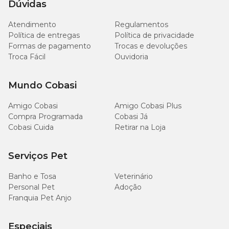
Dúvidas
Idade em meses do filhote
Peso
do
Atendimento
Regulamentos
Cão
2
3-4
4-6
6-8
8-10
Política de entregas
(kg)
Política de privacidade
meses
meses
meses
meses
meses
Formas de pagamento
Trocas e devoluções
Troca Fácil
Ouvidoria
190 -
230 -
Médio 11
130 -
160 -
200 -
400
440
– 15 kg
240 g
340 g
420 g
g
g
Mundo Cobasi
Amigo Cobasi
Amigo Cobasi Plus
Grande
240 -
290 -
340 -
390 -
400 -
Compra Programada
Cobasi Já
25 – 35
320 g
450 g
530 g
550 g
560 g
kg
Cobasi Cuida
Retirar na Loja
Grande
Serviços Pet
290 -
370 -
425 -
490 -
520 -
35 – 45
370 g
540 g
640 g
660 g
670 g
kg
Banho e Tosa
Veterinário
Personal Pet
Adoção
Gigante
600 -
630 -
Franquia Pet Anjo
360 -
450 -
510 -
45 - 60
800
800
460 g
660 g
770 g
kg
g
g
Especiais