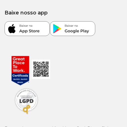
Cálcio (Máx.)
19 g/kg
(1,9%)
Baixe nosso app
10
Cálcio (Mín.)
(1,0%)
g/kg
7.000
Fósforo (Mín.)
(0,7%)
mg/kg
2.000
Sódio (Mín.)
(0,2%)
mg/kg
220
Mananoligossacarídeos (Mín.)
(0,022%)
mg/kg
100
Inulina (Mín.)
(0,01%)
mg/kg
Ômega 6
16 g/kg
(1,6%)