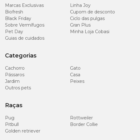
Marcas Exclusivas
Linha Joy
400
Biofresh
Cupom de desconto
DHA (mín.)
mg/kg
Black Friday
Ciclo das pulgas
Sobre Vermífugos
Gran Plus
Pet Day
Minha Loja Cobasi
400
Sulfato de Glicosamina (mín.)
mg/kg
Guias de cuidados
40
Categorias
Sulfato de Condroitina (mín.)
mg/kg
Cachorro
Gato
10
Pássaros
Casa
Saponina (mín.)
mg/kg
Jardim
Peixes
Outros pets
150
Betaglucanos (mín.)
mg/kg
Raças
120
Pug
Rottweiler
Frutooligossacarídeos - FOS (mín.)
mg/kg
Pitbull
Border Collie
Golden retriever
Galactooligossacarídeos - GOS
72