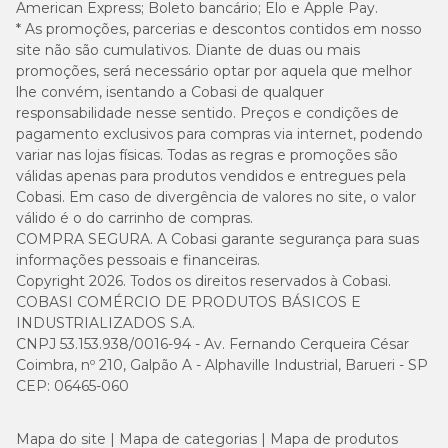
American Express; Boleto bancário; Elo e Apple Pay.
* As promoções, parcerias e descontos contidos em nosso
site não são cumulativos. Diante de duas ou mais
Enriquecimento Mínimo por Kg
promoções, será necessário optar por aquela que melhor
lhe convém, isentando a Cobasi de qualquer
Vitamina A 9000UI, vitamina D3 750UI, vitamina E 200UI,
responsabilidade nesse sentido. Preços e condições de
vitamina C 100mg, vitamina K3 3,9mg, vitamina B1 4mg,
pagamento exclusivos para compras via internet, podendo
vitamina B2 6mg, vitamina B6 3mg, vitamina B12 35mcg, ácido
variar nas lojas físicas. Todas as regras e promoções são
pantotênico 15mg, niacina 20mg, ácido fólico 0,5mg, biotina
válidas apenas para produtos vendidos e entregues pela
0,07mg, lisina 3900mg, manganês 5,8mg, zinco 130mg (zinco
orgânico 30mg), ferro 60mg, cobre 6mg, iodo 1,5mg, selênio
Cobasi. Em caso de divergência de valores no site, o valor
0,35mg (selênio orgânico 0,05mg).
válido é o do carrinho de compras.
COMPRA SEGURA. A Cobasi garante segurança para suas
informações pessoais e financeiras.
Quantidade Diária Recomendada
Copyright 2026. Todos os direitos reservados à Cobasi.
COBASI COMÉRCIO DE PRODUTOS BÁSICOS E
INDUSTRIALIZADOS S.A.
Quantidade
Peso do Cão
Diária
CNPJ 53.153.938/0016-94 - Av. Fernando Cerqueira César
Coimbra, nº 210, Galpão A - Alphaville Industrial, Barueri - SP
CEP: 06465-060
10kg - 15kg
130g - 180g
Mapa do site
Mapa de categorias
Mapa de produtos
16kg - 20kg
190g - 220g