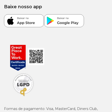
(mín.)
mg/kg
Baixe nosso app
210
Glucomananos (mín.)
mg/kg
Mananoligossacarídeos - MOS
60
(mín.)
mg/kg
200
Vitamina E (mín.)
UI/kg
100
Vitamina C (mín.)
mg/kg
100
Umidade (máx.)
10,0%
g/kg
4000
Energia Metabolizável (calculada)
kcal/kg
Formas de pagamento:
Visa, MasterCard, Diners Club,