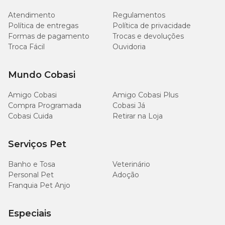
Atendimento
Regulamentos
Matéria Mineral (máx.)
85 g/kg
8,5%
Política de entregas
Política de privacidade
Formas de pagamento
Trocas e devoluções
Cálcio (mín.)
10 g/kg
1,0%
Troca Fácil
Ouvidoria
Cálcio (máx.)
18 g/kg
1,8%
Mundo Cobasi
7000
Amigo Cobasi
Amigo Cobasi Plus
Fósforo (mín.)
0,7%
mg/kg
Compra Programada
Cobasi Já
Cobasi Cuida
Retirar na Loja
Fósforo (máx.)
16 g/kg
1,6%
Serviços Pet
2000
Sódio (mín.)
0,2%
mg/kg
Banho e Tosa
Veterinário
Personal Pet
Adoção
4000
Franquia Pet Anjo
Ômega 3 (ácido linolênico) (mín.)
0,4%
mg/kg
Especiais
Ômega 6 (ácido linoléico) (mín.)
35 g/kg
3,5%