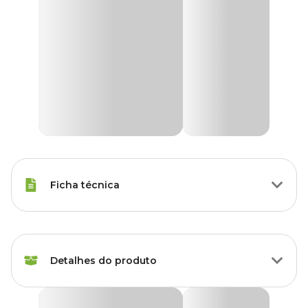
Ficha técnica
Tipos de Peixe
Peixe de Fundo
Detalhes do produto
Marca
Tetra
Gênero
Unissex
Marine Large Flakes Tetra