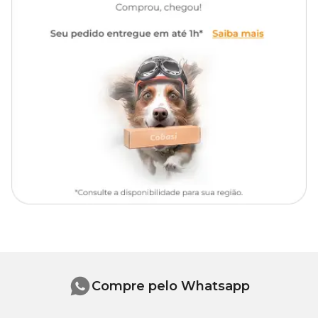
algas marinhas calcárias, lecitina de soja, farinha de trigo, fosfato
monocálcico, extrato de leveduras, vitamina C, sorbitol, etoxiquin,
beta caroteno, bixina, corantes artificias azul indigotina, vermelho
eritrosina, amarelo tartrazina e amarelo crepúsculo.
Onde comprar?
Na Cobasi, você encontra a Ração Marine Large Flakes Tetra com
preço
especial e excelentes ofertas.
Compre pelo Whatsapp