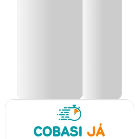
A ração
Marine Large Flakes Tetra
foi especialmente
desenvolvida para peixes marinhos, seu formato em flocos facilita a
alimentação de peixes menores e proporciona uma ótima
digestão.
Sua composição possui qualidade premium e traz o diferencial de
não soltar resíduos na água, aumentar a cor e melhorar a
vitalidade do peixe.
Pode ser oferecida de 2 a 3 vezes ao dia de modo que todos os peixes
se alimentem em até 5 minutos, caso sobre comida retire do
aquário e jogue fora para que não altere os parâmetros do aquário.
A quantidade a ser oferecida depende das atividades dos peixes e de
seu tamanho, pois pode variar de aquário para aquário, por isso
fique de olho quando for alimentar.
Composição
Farinha de peixe, levedura seca de cana de açúcar, arroz integral,
farinha de camarão, glúten de trigo, farelo de aveia, óleo de peixe
refinado, proteína de batata, farelo de soja, óleo de soja refinado,