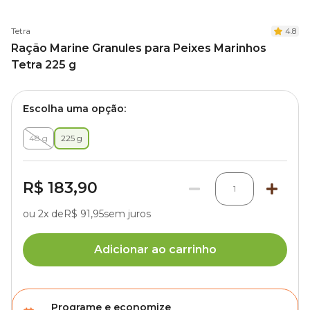
Tetra
4.8
Ração Marine Granules para Peixes Marinhos
Tetra 225 g
Escolha uma opção:
48 g
225 g
R$ 183,90
1
ou 2x de
R$ 91,95
sem juros
Adicionar ao carrinho
Programe e economize