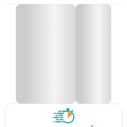
Ração Marine Granules Tetra
A
Ração Marine Granules Tetra
é uma alimentação
nutricionalmente balanceada e de qualidade superior para peixes
marinhos.
Essa ração afunda lentamente para melhorar a coloração e durar
mais. Ela fornece uma quantidade certa de vitaminas e nutrientes
selecionados, para ajudar a saúde imunológico dos peixes, tem
também o biotina para ajudar a manter um metabolismo
saudável.
Produzida com ácidos graxos ômega-3 auxilia os peixes a terem
energia e ajuda no crescimento. Os grânulos TetraMarine também
são ideais para muitos crustáceos e anêmonas marinhos.