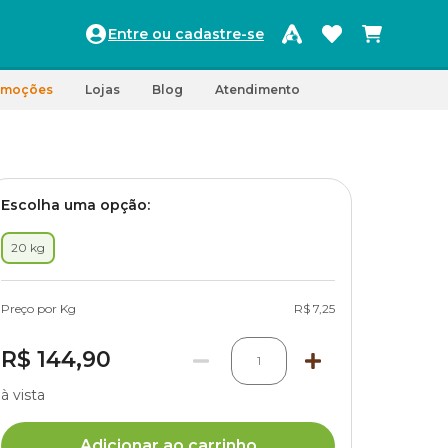
Entre ou cadastre-se
omoções
Lojas
Blog
Atendimento
Escolha uma opção:
20 kg
Preço por Kg
R$ 7,25
R$ 144,90
1
à vista
Adicionar ao carrinho