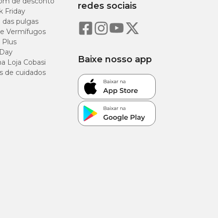
om de desconto
redes sociais
k Friday
 frango, cloreto de
o das pulgas
cca (0,03%),
e Vermífugos
odato de cálcio,
 Plus
 Day
Baixe nosso app
a Loja Cobasi
 de penas, gordura
s de cuidados
(10,0%)
(21,0%)
(8,0%)
5,0%)