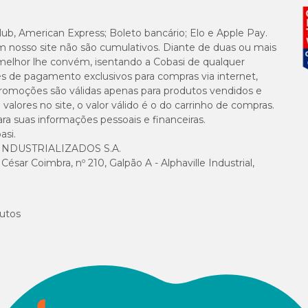
lub, American Express; Boleto bancário; Elo e Apple Pay.
110g/kg (
m nosso site não são cumulativos. Diante de duas ou mais
melhor lhe convém, isentando a Cobasi de qualquer
24g/kg (
es de pagamento exclusivos para compras via internet,
e promoções são válidas apenas para produtos vendidos e
10mg/kg 
alores no site, o valor válido é o do carrinho de compras.
suas informações pessoais e financeiras.
asi.
7.000 m
NDUSTRIALIZADOS S.A.
sar Coimbra, nº 210, Galpão A - Alphaville Industrial,
2.000 m
220 mg/
utos
100mg/
3.000m
15 g/kg