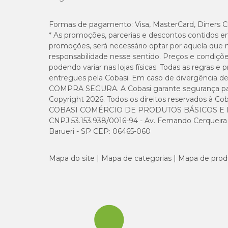
Formas de pagamento:
Visa, MasterCard, Diners C
Matéria Mineral (máx.)
* As promoções, parcerias e descontos contidos e
promoções, será necessário optar por aquela que 
Cálcio (máx.)
responsabilidade nesse sentido. Preços e condiçõ
podendo variar nas lojas físicas. Todas as regras 
Cálcio (mín.)
entregues pela Cobasi. Em caso de divergência de v
COMPRA SEGURA. A Cobasi garante segurança para 
Copyright 2026. Todos os direitos reservados à Cob
Fósforo (mín.)
COBASI COMÉRCIO DE PRODUTOS BÁSICOS E I
CNPJ 53.153.938/0016-94 - Av. Fernando Cerqueira Cé
Sódio (mín.)
Barueri - SP CEP: 06465-060
Mananoligossacarídeos (mín.)
Mapa do site
Mapa de categorias
Mapa de prod
Inulina (mín.)
Ômega 3 (mín.)
Ômega 6 (mín.)