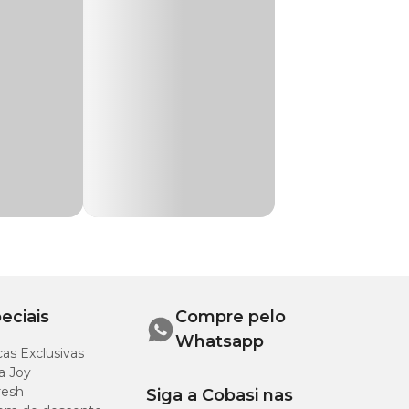
emium. O seu
.
eciais
Compre pelo
Whatsapp
a E, selênio
as Exclusivas
nte.
a Joy
resh
Siga a Cobasi nas