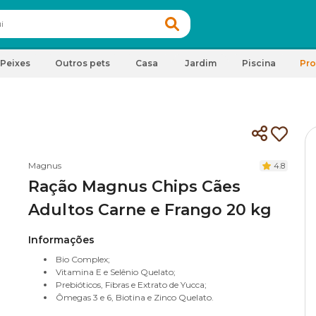
Peixes
Outros pets
Casa
Jardim
Piscina
Pr
Magnus
4.8
Ração Magnus Chips Cães
Adultos Carne e Frango 20 kg
Informações
Bio Complex;
Vitamina E e Selênio Quelato;
Prebióticos, Fibras e Extrato de Yucca;
Ômegas 3 e 6, Biotina e Zinco Quelato.