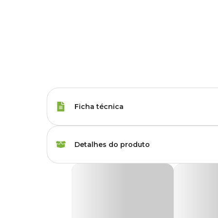
Ficha técnica
Porte
Raças Minis, Raças 
Detalhes do produto
Tipo da Ração
Premium
Ração Magnus Chips Cães Adultos Carne e F
Peso da Ração
20 kg
A
Ração Magnus Chips Cães Adultos Carne e Frang
saudável. Os destaques dessa ração são as concentrações de 
Sabor da Ração
Carne, Frango