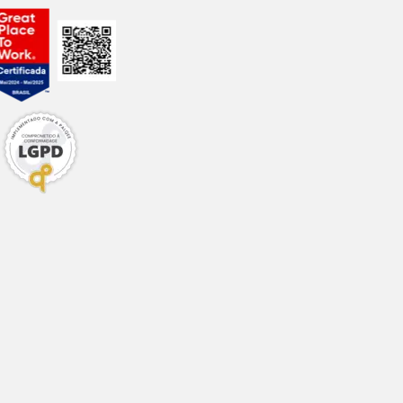
11,0%)
2,4%)
(1,0%)
g/kg (0,7%)
g/kg
kg
kg
g/kg