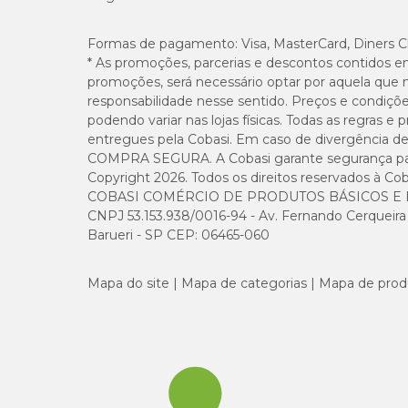
Fósforo (mín.)
Formas de pagamento:
Visa, MasterCard, Diners C
* As promoções, parcerias e descontos contidos e
promoções, será necessário optar por aquela que 
Potássio (mín.)
responsabilidade nesse sentido. Preços e condiçõ
podendo variar nas lojas físicas. Todas as regras 
Sódio (mín.)
entregues pela Cobasi. Em caso de divergência de v
COMPRA SEGURA. A Cobasi garante segurança para 
Taurina (mín.)
Copyright 2026. Todos os direitos reservados à Cob
COBASI COMÉRCIO DE PRODUTOS BÁSICOS E I
CNPJ 53.153.938/0016-94 - Av. Fernando Cerqueira Cé
Ômega-6 (mín.)
Barueri - SP CEP: 06465-060
Energia metabolizável
Mapa do site
Mapa de categorias
Mapa de prod
Enriquecimento Mínimo por Kg
Vitaminas
: A: 9422 UI; C: 75 mg; D3: 837 UI; E: 400 UI; 