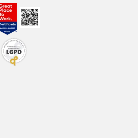
0,45%
0,56%
0,1%
0,076%
2,5%
-
 mg; B12: 127 mcg;