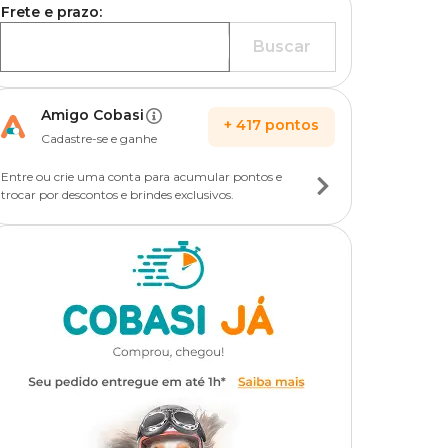
Frete e prazo:
Buscar
Amigo Cobasi
+
417
pontos
Cadastre-se e ganhe
Entre ou crie uma conta para acumular pontos e
trocar por descontos e brindes exclusivos.