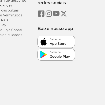
om de desconto
redes sociais
i grãos médios com
k Friday
o das pulgas
e Vermífugos
 Plus
 Day
Baixe nosso app
a Loja Cobasi
10,0%
s de cuidados
20%
11,5%
4%
7%
0,54%
1,15%