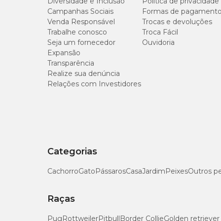
Diversidade e Inclusão
Política de privacidade
Com textura e sabor aprovados por mais de 400 pets no cen
Campanhas Sociais
Formas de pagament
tamanho aproximado de 14mm x 9,5mm.
Venda Responsável
Trocas e devoluções
Gênero
Unissex
Trabalhe conosco
Troca Fácil
Níveis de Garantia
Seja um fornecedor
Ouvidoria
Expansão
Transparência
Umidade (máx.)
Realize sua denúncia
Relações com Investidores
Proteína Bruta (mín.)
Extrato Etéreo (mín.)
Matéria Fibrosa (máx.)
Categorias
Matéria Mineral (máx.)
Cachorro
Gato
Pássaros
Casa
Jardim
Peixes
Outros p
Cálcio (mín.)
Raças
Cálcio (máx.)
Pug
Rottweiler
Pitbull
Border Collie
Golden retriever