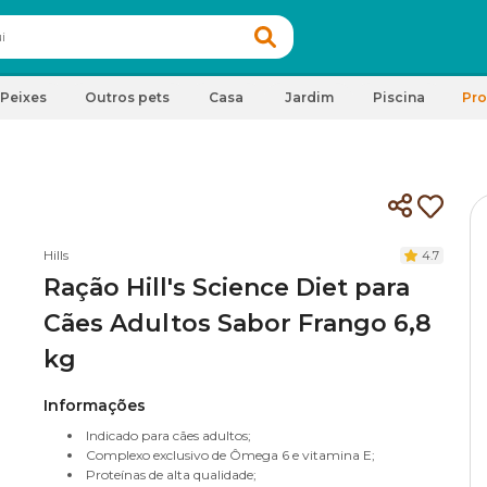
Peixes
Outros pets
Casa
Jardim
Piscina
Pr
Hills
4.7
Ração Hill's Science Diet para
Cães Adultos Sabor Frango 6,8
kg
Informações
Indicado para cães adultos;
Complexo exclusivo de Ômega 6 e vitamina E;
Proteínas de alta qualidade;