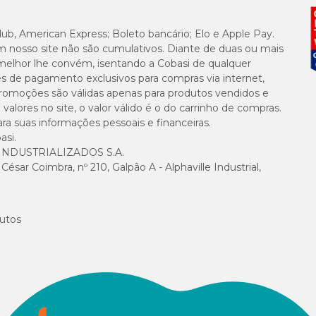
4.500 mg/kg
lub, American Express; Boleto bancário; Elo e Apple Pay.
m nosso site não são cumulativos. Diante de duas ou mais
melhor lhe convém, isentando a Cobasi de qualquer
5.600 mg/kg
es de pagamento exclusivos para compras via internet,
e promoções são válidas apenas para produtos vendidos e
1.000 mg/kg
alores no site, o valor válido é o do carrinho de compras.
suas informações pessoais e financeiras.
761 mg/kg
asi.
NDUSTRIALIZADOS S.A.
sar Coimbra, nº 210, Galpão A - Alphaville Industrial,
25 g/kg
3.675 kcal/kg
utos
B1: 32 mg; B2: 8,8 mg; B3: 110 mg; B5: 18 mg; B6: 9,2 mg; B7: 0,33 mg; B9: 2,3