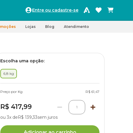
Entre ou cadastre-se
omoções
Lojas
Blog
Atendimento
Escolha uma opção:
6,8 kg
Preço por Kg
R$ 61,47
R$ 417,99
1
ou 3x de
R$ 139,33
sem juros
Adicionar ao carrinho