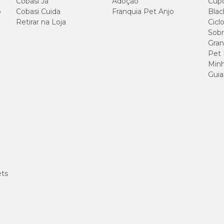
Cobasi Já
Adoção
Cup
tro de pesquisa da Hill's, a
Ração Hill's Science Diet Cães Adultos
possu
o
Cobasi Cuida
Franquia Pet Anjo
Blac
Retirar na Loja
Cicl
Sobr
Gran
Pet
Minh
100 g/kg
Guia
200 g/kg
115 g/kg
40 g/kg
70 g/kg
ets
5.400 mg/kg
11,5 g/kg