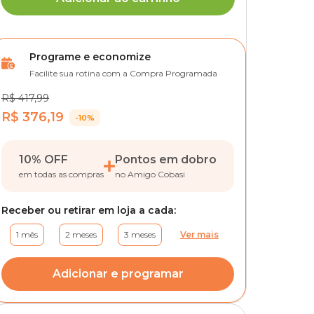
Programe e economize
Facilite sua rotina com a Compra Programada
R$ 417,99
R$ 376,19
-10%
10% OFF
Pontos em dobro
em todas as compras
no Amigo Cobasi
Receber ou retirar em loja a cada:
1 mês
2 meses
3 meses
Ver mais
Adicionar e programar