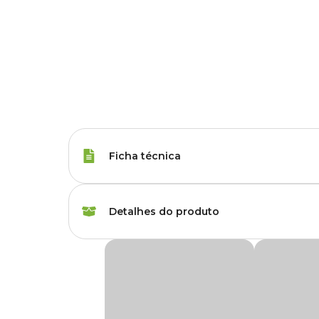
Ficha técnica
Porte
Raças Médias, Raças
Detalhes do produto
Tipo da Ração
Super Premium
Ração Hill's Science Diet Cães Adultos Frang
Peso da Ração
6.8 kg, 15.9 kg
Com ingredientes naturais de alta qualidade, a
Ração Hill
necessidades energéticas de cães adultos de 1 a 6 anos de 
Sabor da Ração
Frango