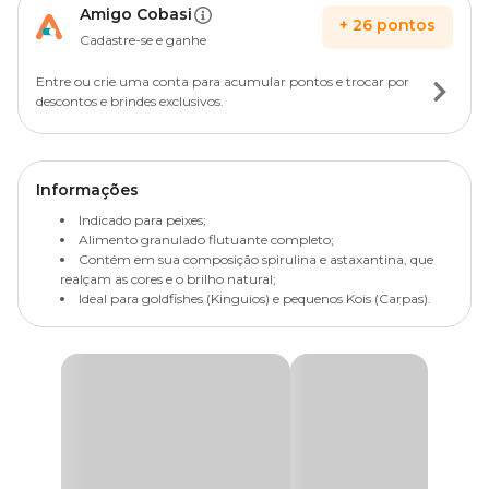
Amigo Cobasi
+
26
pontos
Cadastre-se e ganhe
Entre ou crie uma conta para acumular pontos e trocar por
descontos e brindes exclusivos.
Informações
Indicado para peixes;
Alimento granulado flutuante completo;
Contém em sua composição spirulina e astaxantina, que
realçam as cores e o brilho natural;
Ideal para goldfishes (Kinguios) e pequenos Kois (Carpas).