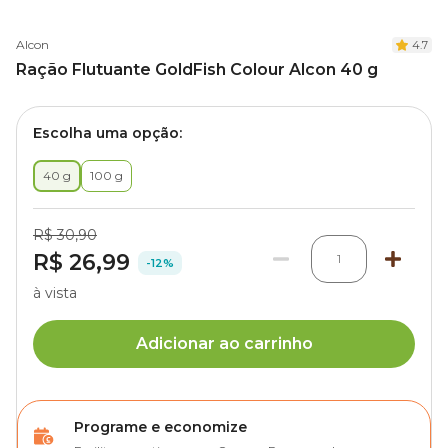
Alcon
4.7
Ração Flutuante GoldFish Colour Alcon 40 g
Escolha uma opção:
40 g
100 g
R$ 30,90
R$ 26,99
1
-12%
à vista
Adicionar ao carrinho
Programe e economize