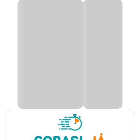
Ração Gold Fish Colour Alcon
A
Ração Gold Fish Colour Alcon
é um alimento granulado
flutuante completo, que traz em sua composição espirulina e
astaxantina que realçam as cores e o brilho natural dos Goldfishes
(Kinguios) e pequenos Kois (Carpas).
Modo de usar:
Oferecer de três a quatro vezes ao dia, em quantidade suficiente
para ser consumida em até 5 minutos.