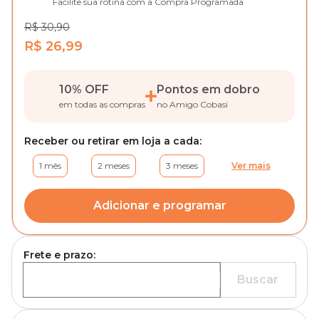
Facilite sua rotina com a Compra Programada
R$ 30,90
R$ 26,99
10% OFF
Pontos em dobro
em todas as compras
no Amigo Cobasi
Receber ou retirar em loja a cada:
1 mês
2 meses
3 meses
Ver mais
Adicionar e programar
Frete e prazo:
Buscar