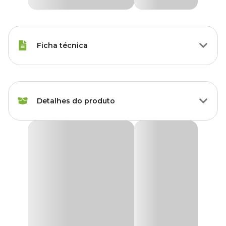
Ficha técnica
Raças Minis, Raças
Porte
Pequenas
Detalhes do produto
Tipo da Ração
Super Premium Natural
Ração Fórmula Natural Vet Care Hipoalergênica
Tipo Ração
para Cães Mini e Pequeno
Hipoalergênica
Medicamentosa
A
Ração Fórmula Natural Vet Care Hipoalergênica para
Cães Mini e Pequeno
é um alimento especialmente formulado
Peso da Ração
2 kg, 10.1 kg
para cães com hipersensibilidade alimentar, visando proporcionar
um cuidado excepcional para o seu animal de estimação.
Corante
Sem corante
Essa
Ração Vet Care Hipoalergênica
foi desenvolvida com
ingredientes criteriosamente selecionados, reduzindo o potencial