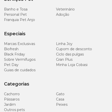
Ômega 6 (ácido linoleico) (Mín.)
25 g/kg
2,5%
Banho e Tosa
Veterinário
2.500
Personal Pet
Adoção
Ômega 3 (EPA+DHA) (Mín.)
0,25%
mg/kg
Franquia Pet Anjo
Energia Metabolizável (Mín.)
3.610
Especiais
(Cálculo NRC)
kcal/kg
Marcas Exclusivas
Linha Joy
Biofresh
Cupom de desconto
Black Friday
Ciclo das pulgas
Sobre Vermífugos
Gran Plus
Quantidade recomendada
Pet Day
Minha Loja Cobasi
Guias de cuidados
Atividade
Atividade
Atividade
Peso
física
física baixa:
física alta:
Categorias
atual
moderada:
Quantidade
Quantidade
(kg)
Quantidade
(g)
(g)
(g)
Cachorro
Gato
Pássaros
Casa
Jardim
Peixes
2
45
50
60
Outros pets