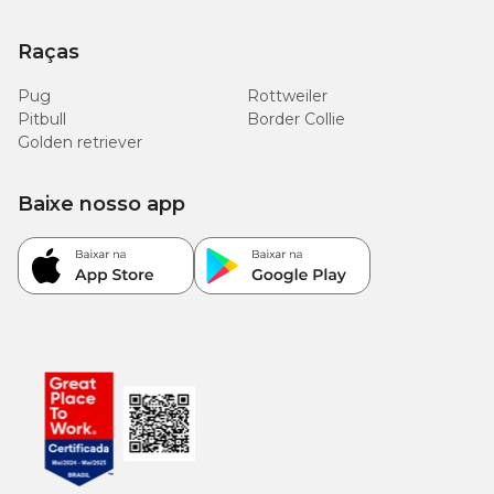
4
75
85
100
Raças
6
100
115
135
Pug
Rottweiler
Pitbull
Border Collie
8
125
145
175
Golden retriever
10
145
170
205
Baixe nosso app
15
200
230
280
Contraindicações
Este alimento é contraindicado para cães filhotes, cadelas gestantes
ou lactantes, e para cães com reação adversa a qualquer
ingrediente da composição do alimento.
A avaliação inicial e acompanhamento por um médico-