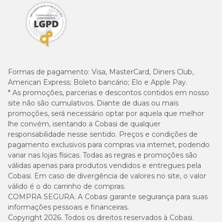
veterinário são recomendadas para que o tratamento da
hipersensibilidade seja realizado adequadamente. Este produto não
substitui o tratamento convencional.
Guia para troca de ração
Caso haja necessidade em inserir uma nova ração para seu pet, é
Formas de pagamento:
Visa, MasterCard, Diners Club,
importante que a troca seja gradual e crescente. Para garantir
American Express; Boleto bancário; Elo e Apple Pay.
uma perfeita adaptação e aceitação, você pode seguir a sugestão
* As promoções, parcerias e descontos contidos em nosso
abaixo ou conforme orientação do médico-veterinário:
site não são cumulativos. Diante de duas ou mais
promoções, será necessário optar por aquela que melhor
lhe convém, isentando a Cobasi de qualquer
responsabilidade nesse sentido. Preços e condições de
pagamento exclusivos para compras via internet, podendo
variar nas lojas físicas. Todas as regras e promoções são
válidas apenas para produtos vendidos e entregues pela
Cobasi. Em caso de divergência de valores no site, o valor
válido é o do carrinho de compras.
COMPRA SEGURA. A Cobasi garante segurança para suas
informações pessoais e financeiras.
Copyright 2026. Todos os direitos reservados à Cobasi.