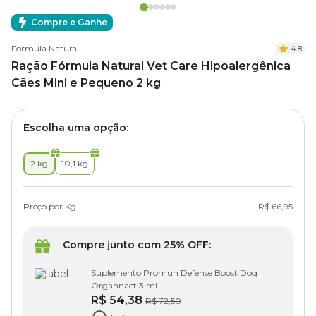
Compre e Ganhe
Formula Natural
4.8
Ração Fórmula Natural Vet Care Hipoalergênica
Cães Mini e Pequeno 2 kg
Escolha uma opção:
2 kg
10,1 kg
Preço por Kg
R$ 66,95
Compre junto com 25% OFF:
Suplemento Promun Defense Boost Dog
Organnact 3 ml
R$ 54,38
R$ 72,50