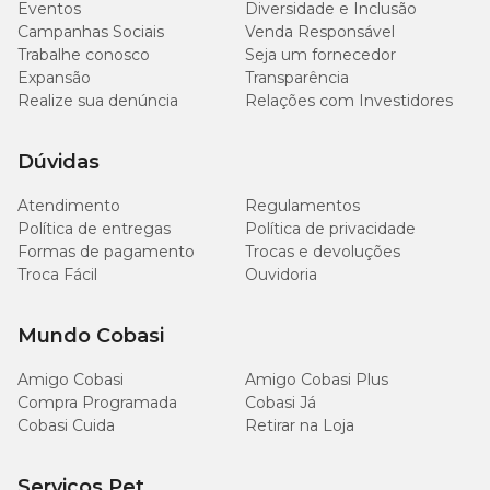
Eventos
Diversidade e Inclusão
Campanhas Sociais
Venda Responsável
Trabalhe conosco
Seja um fornecedor
8.000
Cálcio (Mín.)
0,8%
mg/kg
Expansão
Transparência
Realize sua denúncia
Relações com Investidores
7.000
Fósforo (Mín.)
0,7%
mg/kg
Dúvidas
2.000
Atendimento
Regulamentos
Sódio (Mín.)
0,2%
mg/kg
Política de entregas
Política de privacidade
Formas de pagamento
Trocas e devoluções
Troca Fácil
Ouvidoria
220
Mananoligossacarídeos (Mín.)
0,022%
mg/kg
Mundo Cobasi
220
Frutooligossacarídeos (Mín.)
0,022%
mg/kg
Amigo Cobasi
Amigo Cobasi Plus
Compra Programada
Cobasi Já
100
Cobasi Cuida
Retirar na Loja
Inulina (Mín.)
0,01%
mg/kg
Serviços Pet