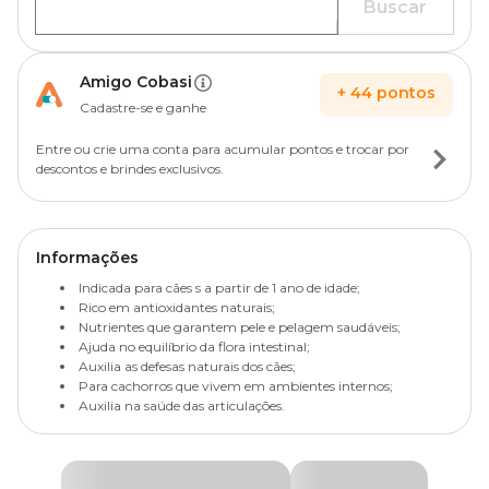
Buscar
Amigo Cobasi
+
44
pontos
Cadastre-se e ganhe
Entre ou crie uma conta para acumular pontos e trocar por
descontos e brindes exclusivos.
Informações
Indicada para cães s a partir de 1 ano de idade;
Rico em antioxidantes naturais;
Nutrientes que garantem pele e pelagem saudáveis;
Ajuda no equilíbrio da flora intestinal;
Auxilia as defesas naturais dos cães;
Para cachorros que vivem em ambientes internos;
Auxilia na saúde das articulações.