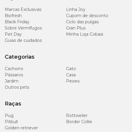
130
Extrato Etéreo (Mín.)
13,00%
Marcas Exclusivas
Linha Joy
g/kg
Biofresh
Cupom de desconto
Black Friday
Ciclo das pulgas
30
Matéria Fibrosa (Máx.)
3,00%
Sobre Vermífugos
Gran Plus
g/kg
Pet Day
Minha Loja Cobasi
Guias de cuidados
85
Matéria Mineral (Máx.)
8,50%
g/kg
Categorias
Cálcio (Máx.)
16 g/kg
1,60%
Cachorro
Gato
Pássaros
Casa
8.000
Jardim
Cálcio (Mín.)
Peixes
0,80%
mg/kg
Outros pets
8.000
Fósforo (Mín.)
0,80%
Raças
mg/kg
Pug
Rottweiler
2.000
Sódio (Mín.)
-
Pitbull
Border Collie
mg/kg
Golden retriever