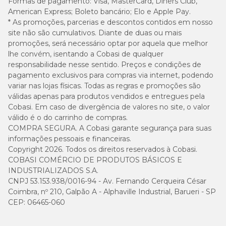
Formas de pagamento:
Visa, MasterCard, Diners Club,
Vitamina A 16.000UI; Vitamina D3 900UI; Vitamina E 100UI;
American Express; Boleto bancário; Elo e Apple Pay.
Vitamina K3 0,10mg; Vitamina B1 2,60mg; Vitamina B2 6,00mg;
* As promoções, parcerias e descontos contidos em nosso
Vitamina B6 1,60mg; Vitamina B12 40mcg; Biotina 0,06mg;
site não são cumulativos. Diante de duas ou mais
Vitamina C 60,00 mg; Ácido Fólico 0,30mg; Ácido Pantotênico
promoções, será necessário optar por aquela que melhor
14,00mg; Niacina 15,40mg; Colina 690mg; Ferro 40,00mg;
lhe convém, isentando a Cobasi de qualquer
Cobre 5,60mg; Iodo 0,85mg; Manganês 3,00mg; Zinco 74,00mg;
responsabilidade nesse sentido. Preços e condições de
Zinco Quelatado 50,00mg; Selênio 0,30mg; Selênio Complexado
0,10mg; Proteinato de Manganês 10,00mg.
pagamento exclusivos para compras via internet, podendo
variar nas lojas físicas. Todas as regras e promoções são
válidas apenas para produtos vendidos e entregues pela
Quantas vezes por dia o cachorro deve comer?
Cobasi. Em caso de divergência de valores no site, o valor
válido é o do carrinho de compras.
De acordo com a Adimax, fabricante da
Ração Fórmula Natural
COMPRA SEGURA. A Cobasi garante segurança para suas
Super Premium Raças Pequenas e Mini
, a tabela de consumo
informações pessoais e financeiras.
deve ser:
Copyright 2026. Todos os direitos reservados à Cobasi.
COBASI COMÉRCIO DE PRODUTOS BÁSICOS E
Atividade
Atividade
INDUSTRIALIZADOS S.A.
Peso do Cão
Atividade
física
física
CNPJ 53.153.938/0016-94 - Av. Fernando Cerqueira César
(kg)
física alta
baixa
moderada
Coimbra, nº 210, Galpão A - Alphaville Industrial, Barueri - SP
CEP: 06465-060
1 – 2
25 – 40g
30 – 50g
35 – 60g