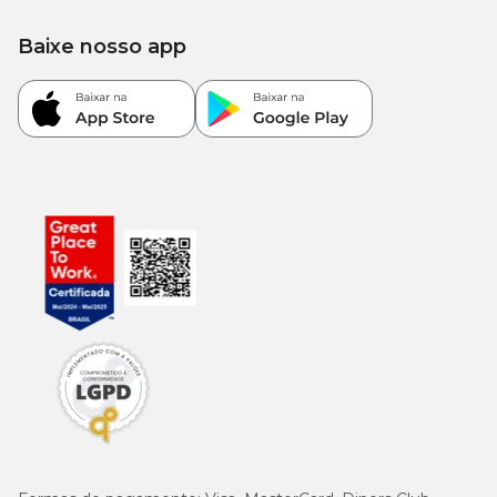
220
Mananoligossacarídeos (Mín.)
-
mg/kg
Baixe nosso app
220
Frutooligossacarídeos (Mín.)
-
mg/kg
100
Inulina (Mín.)
-
mg/kg
25
Ômega 6 (ácido linoleico) (Mín.)
-
g/kg
3.500
Ômega 3 (ácido linolênico) (Mín.)
-
mg/kg
Ração Fórmula Natural Life Raças Pequenas e Mini -
Enriquecimento (mín. por kg)