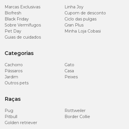
Sódio (Mín.)
-
mg/kg
Marcas Exclusivas
Linha Joy
Biofresh
Cupom de desconto
Black Friday
Ciclo das pulgas
5.000
Potássio (Mín.)
-
mg/kg
Sobre Vermífugos
Gran Plus
Pet Day
Minha Loja Cobasi
Guias de cuidados
220
Mananoligossacarídeos (Mín.)
-
mg/kg
Categorias
220
Frutooligossacarídeos (Mín.)
-
mg/kg
Cachorro
Gato
Pássaros
Casa
Jardim
Peixes
100
Inulina (Mín.)
-
mg/kg
Outros pets
500
Raças
Beta glucana (Mín.)
-
mg/kg
Pug
Rottweiler
500
Pitbull
Border Collie
Taurina (Mín.)
mg/kg
Golden retriever