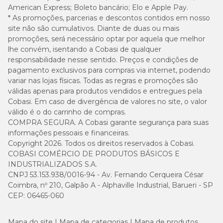
Enriquecimento mínimo por kg
American Express; Boleto bancário; Elo e Apple Pay.
* As promoções, parcerias e descontos contidos em nosso
Vitamina A 20.000UI; Vitamina D3 1.125UI; Vitamina E 125UI;
site não são cumulativos. Diante de duas ou mais
Vitamina K3 0,125mg; Vitamina B1 3,25mg; Vitamina B2 7,50mg;
promoções, será necessário optar por aquela que melhor
Vitamina B5 17,50mg; Vitamina B6 2,00mg; Vitamina B12
lhe convém, isentando a Cobasi de qualquer
45,00µg; Vitamina C 75,00mg; Niacina 18,75mg; Ácido Fólico
responsabilidade nesse sentido. Preços e condições de
0,375mg; Biotina 0,075mg; Colina 690,00mg; Ferro 50,00mg;
pagamento exclusivos para compras via internet, podendo
Cobre 7,00mg; Manganês 13,75mg; Zinco 137,50mg; Iodo
1,063mg; Selênio 0,525mg.
variar nas lojas físicas. Todas as regras e promoções são
válidas apenas para produtos vendidos e entregues pela
Cobasi. Em caso de divergência de valores no site, o valor
Quantidade recomendada
válido é o do carrinho de compras.
COMPRA SEGURA. A Cobasi garante segurança para suas
informações pessoais e financeiras.
Peso
Atividade
Atividade
Atividade
Copyright 2026. Todos os direitos reservados à Cobasi.
do
física
física
física
cão
baixa
moderada
alta
COBASI COMÉRCIO DE PRODUTOS BÁSICOS E
INDUSTRIALIZADOS S.A.
CNPJ 53.153.938/0016-94 - Av. Fernando Cerqueira César
1-2kg
25-45g
30-50g
35-60g
Coimbra, nº 210, Galpão A - Alphaville Industrial, Barueri - SP
CEP: 06465-060
3-4kg
60-75g
70-85g
80-100g
Mapa do site
Mapa de categorias
Mapa de produtos