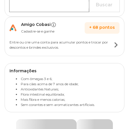
Buscar
Amigo Cobasi
+
68
pontos
Cadastre-se e ganhe
Entre ou crie uma conta para acumular pontos e trocar por
descontos e brindes exclusivos.
Informações
Com ômegas 3 e 6;
Para cães acima de 7 anos de idade;
Antioxidantes Naturais;
Flora intestinal equilibrada;
Mais fibra e menos calorias;
Sem corantes e sem aromatizantes artificiais.