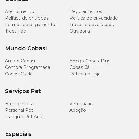
Proteína Bruta (Mín.)
28,00%
g/kg
Atendimento
Regulamentos
Política de entregas
Política de privacidade
160
Extrato Etéreo (Mín.)
16,00%
Formas de pagamento
Trocas e devoluções
g/kg
Troca Fácil
Ouvidoria
45
Matéria Fibrosa (Máx.)
4,50%
g/kg
Mundo Cobasi
Amigo Cobasi
Amigo Cobasi Plus
85
Matéria Mineral (Máx.)
8,50%
g/kg
Compra Programada
Cobasi Já
Cobasi Cuida
Retirar na Loja
Cálcio (Máx.)
16 g/kg
1,60%
Serviços Pet
8.000
Cálcio (Mín.)
0,80%
mg/kg
Banho e Tosa
Veterinário
Personal Pet
Adoção
Franquia Pet Anjo
7.000
Fósforo (Mín.)
0,70%
mg/kg
Especiais
2.000