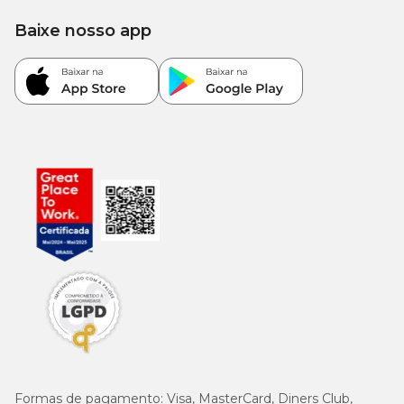
Lisina (Mín.)
13 g/kg
-
Baixe nosso app
5.000
Metionina (Mín.)
-
mg/kg
500
L-Carnitina (Mín.)
-
mg/kg
20
Ômega 6 (Mín.)
-
g/kg
3.000
Ômega 3 (Mín.)
-
mg/kg
200
DHA + EPA (Mín.)
-
mg/kg
Formas de pagamento:
Visa, MasterCard, Diners Club,