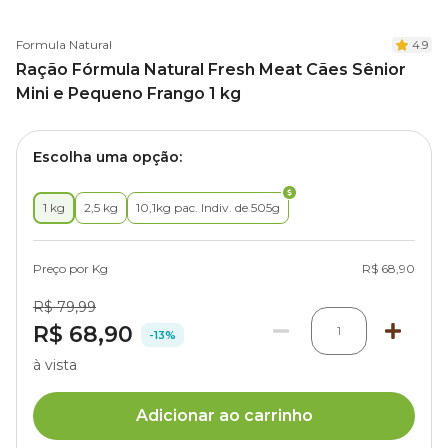
Formula Natural
4.9
Ração Fórmula Natural Fresh Meat Cães Sênior
Mini e Pequeno Frango 1 kg
Escolha uma opção:
1 kg
2,5 kg
10,1kg pac. Indiv. de 505g
Preço por Kg
R$ 68,90
R$ 79,99
R$ 68,90
1
-13%
à vista
Adicionar ao carrinho