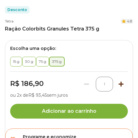
Desconto
Tetra
4.8
Ração Colorbits Granules Tetra 375 g
Escolha uma opção:
15 g
30 g
75 g
375 g
R$ 186,90
1
ou 2x de
R$ 93,45
sem juros
Adicionar ao carrinho
Programe e economize