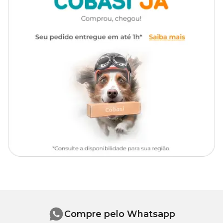
Informações Nutricionais
Umidade (Máx): 60g/kg
Proteína Bruta (Mín): 475g/kg
Extrato Etéreo (Mín): 65g/kg
Matéria Fibrosa (Máx): 20g/kg
Matéria Mineral (Máx): 105g/kg
Cálcio (Máx): 20g/kg
Cálcio (Mín): 10g/kg
Fósforo (Mín): 15g/kg
Compre pelo Whatsapp