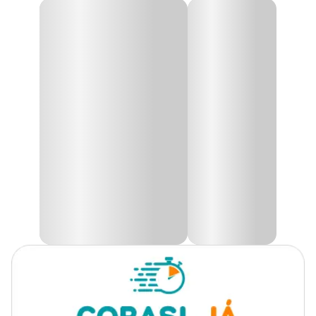
Gênero
Unissex
Ração Colorbits Granules Tetra
A
Ração Colorbits Granules Tetra
é um alimento que afunda
lentamente e pode ser consumido à meia água onde peixes
maiores como Discos e Bandeiras preferem se alimentar.
Com corantes naturais que realçam a coloração de todos os peixes
tropicais. Simplesmente o melhor alimento para Discos, mas é
também fantástico para todos os peixes tropicais. Ideal para ser
usado como complemento para obter as melhores cores de seus
peixes.
Ingredientes
Farinha de peixe, farelo de soja, farelo de gérmen de trigo, farinha
de trigo, gérmen de milho, farelo de aveia, proteína de batata,
farinha de camarão, levedura seca de cana de açúcar, fosfato
monocálcio, lecitina de soja, algas marinhas calcárias, glúten de
trigo, óleo de soja refinado, extrato de levedura, vitamina C,
etoquixin, ácido cítrico, beta caroteno, bixina, oleoresina de
páprica, corante artificial vermelho eritrosina.