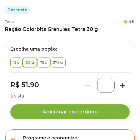
Desconto
Tetra
4.8
Ração Colorbits Granules Tetra 30 g
Escolha uma opção:
15 g
30 g
75 g
375 g
R$ 51,90
1
à vista
Adicionar ao carrinho
Programe e economize