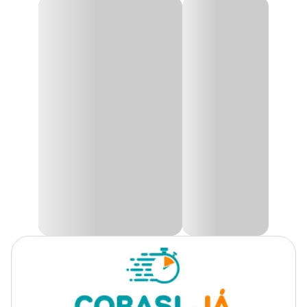
Gênero
Unissex
Ração Colorbits Granules Tetra
A
Ração Colorbits Granules Tetra
é um alimento que afunda
lentamente e pode ser consumido à meia água onde peixes
maiores como Discos e Bandeiras preferem se alimentar.
Com corantes naturais que realçam a coloração de todos os peixes
tropicais. Simplesmente o melhor alimento para Discos, mas é
também fantástico para todos os peixes tropicais. Ideal para ser
usado como complemento para obter as melhores cores de seus
peixes.
Ingredientes
Farinha de peixe, farelo de soja, farelo de gérmen de trigo, farinha
de trigo, gérmen de milho, farelo de aveia, proteína de batata,
farinha de camarão, levedura seca de cana de açúcar, fosfato
monocálcio, lecitina de soja, algas marinhas calcárias, glúten de
trigo, óleo de soja refinado, extrato de levedura, vitamina C,
etoquixin, ácido cítrico, beta caroteno, bixina, oleoresina de
páprica, corante artificial vermelho eritrosina.