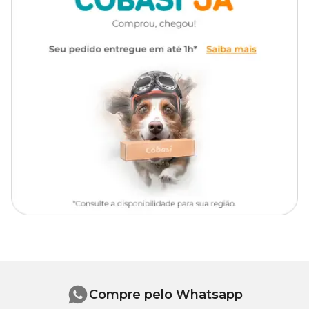
Informações Nutricionais
Umidade (Máx): 60g/kg
Proteína Bruta (Mín): 475g/kg
Extrato Etéreo (Mín): 65g/kg
Matéria Fibrosa (Máx): 20g/kg
Matéria Mineral (Máx): 105g/kg
Cálcio (Máx): 20g/kg
Cálcio (Mín): 10g/kg
Fósforo (Mín): 15g/kg
Compre pelo Whatsapp