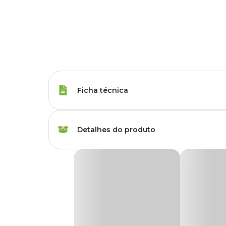
Ficha técnica
Tipo de Ração
Premium
Detalhes do produto
Corante
Sem Corante
Ração Carnívoros de Fundo Poytara
Tipos de Peixe
Peixes Carnívoros
A
Ração Poytara Carnívoros de Fundo
é um alimento c
alimentam no fundo do aquário.
Marca
Poytara
Feita com 50% de farinha de peixe, alto teor de proteína a
possui um excelente nível de extrato etéreo, importante fon