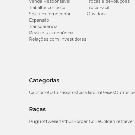
Venda Responsável
Trocas e devoluções
Espécies Doadoras de Gene: *Agrobacterium tumefaciens. 
Trabalhe conosco
Troca Fácil
Seja um fornecedor
Ouvidoria
Expansão
Níveis de garantia
Transparência
Realize sua denúncia
Relações com Investidores
Umidade (máx.)
Proteína Bruta (mín.)
Extrato Etéreo (mín.)
Categorias
Matéria Fibrosa (máx.)
Cachorro
Gato
Pássaros
Casa
Jardim
Peixes
Outros p
Matéria Mineral (máx.)
Raças
Cálcio (mín.)
Pug
Rottweiler
Pitbull
Border Collie
Golden retriever
Cálcio (máx.)