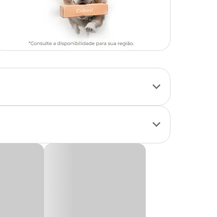
nde porte, que se
tos. Além disso,