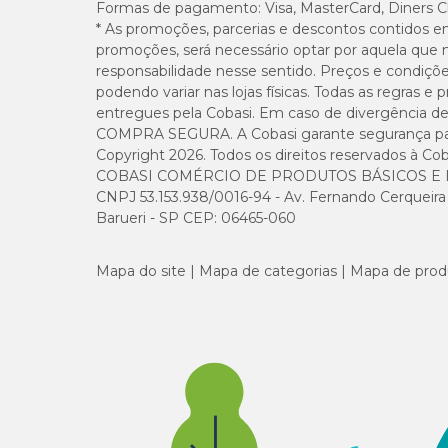
Formas de pagamento:
Visa, MasterCard, Diners C
* As promoções, parcerias e descontos contidos e
Fósforo (mín.)
promoções, será necessário optar por aquela que 
responsabilidade nesse sentido. Preços e condiçõ
Betaína (mín.)
podendo variar nas lojas físicas. Todas as regras 
entregues pela Cobasi. Em caso de divergência de v
Lisina (mín.)
COMPRA SEGURA. A Cobasi garante segurança para 
Copyright 2026. Todos os direitos reservados à Cob
COBASI COMÉRCIO DE PRODUTOS BÁSICOS E I
Metionina (mín.)
CNPJ 53.153.938/0016-94 - Av. Fernando Cerqueira Cé
Barueri - SP CEP: 06465-060
Treonina (mín.)
Mapa do site
Mapa de categorias
Mapa de prod
Beta-glucanas (mín.)
Mananoligossacarídeo (mín.)
Enriquecimento mínimo por kg