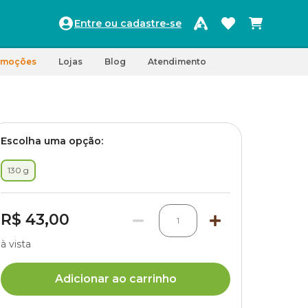
Entre ou cadastre-se
omoções
Lojas
Blog
Atendimento
Escolha uma opção:
130 g
R$ 43,00
1
à vista
Adicionar ao carrinho