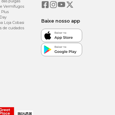
o das pulgas
e Vermífugos
 Plus
 Day
Baixe nosso app
a Loja Cobasi
s de cuidados
12%
40%
6%
3%
13%
1,5%
4%