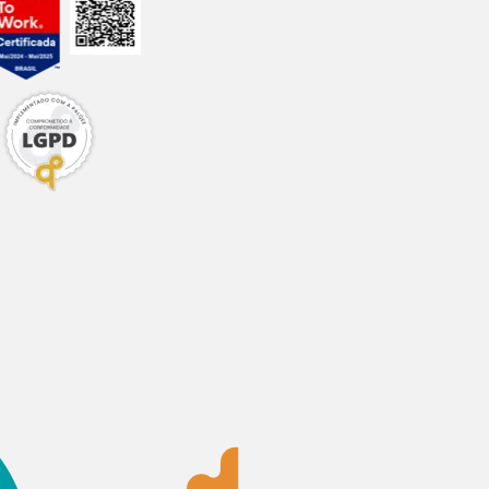
1,1%
-
-
-
-
-
-