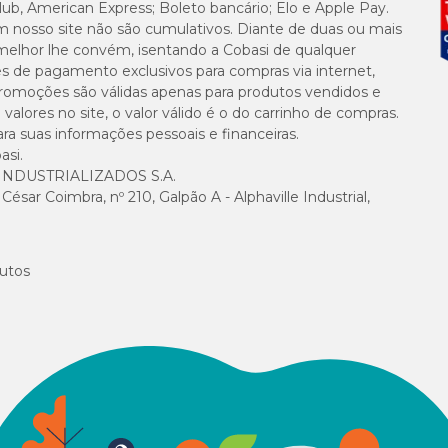
lub, American Express; Boleto bancário; Elo e Apple Pay.
m nosso site não são cumulativos. Diante de duas ou mais
11 g/kg
melhor lhe convém, isentando a Cobasi de qualquer
es de pagamento exclusivos para compras via internet,
1.000 mg/kg
e promoções são válidas apenas para produtos vendidos e
alores no site, o valor válido é o do carrinho de compras.
1.000 mg/kg
suas informações pessoais e financeiras.
asi.
NDUSTRIALIZADOS S.A.
1.000 mg/kg
sar Coimbra, nº 210, Galpão A - Alphaville Industrial,
1.000 mg/kg
utos
100 mg/kg
50 mg/kg