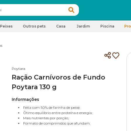
Peixes
Outros pets
Casa
Jardim
Piscina
Pr
os
Poytara
Ração Carnívoros de Fundo
Poytara 130 g
Informações
Feita com 50% de farinha de peixe;
Ótimo equilíbrio entre proteína e energia;
Mais nutrientes por porção;
Formato de comprimidos que afundam.