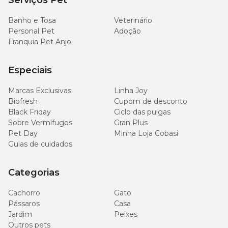
Serviços Pet
Matéria Mineral (máx.)
55g/kg
5,5%
Banho e Tosa
Veterinário
Personal Pet
Cálcio (mín.)
Adoção
5.000mg/kg
0,5%
Franquia Pet Anjo
Cálcio (máx.)
10g/kg
1%
Especiais
Fósforo (mín.)
4.000mg/kg
0,4%
Marcas Exclusivas
Linha Joy
Biofresh
Cupom de desconto
Sódio (mín.)
3.000mg/kg
Black Friday
Ciclo das pulgas
Sobre Vermífugos
Gran Plus
Potássio (mín.)
6.000mg/kg
Pet Day
Minha Loja Cobasi
Guias de cuidados
Magnésio (mín.)
400mg/kg
Categorias
L-Carnitina (mín.)
300mg/kg
Cachorro
Gato
Pássaros
Casa
Metionina (mín.)
7.000mg/kg
Jardim
Peixes
Outros pets