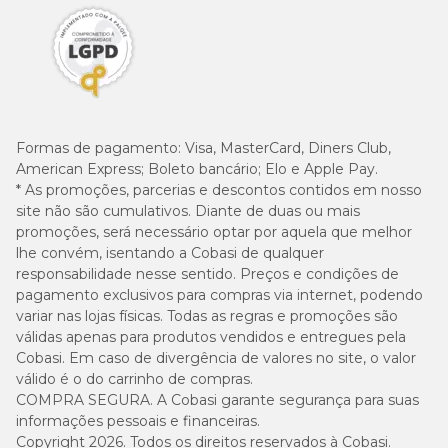
Kcal/Kg
Mj/Kg
Energia Metabolizável
4080
17,07
Enriquecimento Mínimo por Kg
Formas de pagamento:
Visa, MasterCard, Diners Club,
American Express; Boleto bancário; Elo e Apple Pay.
vitamina A: 26.000UI; vitamina D3: 900UI; vitamina E: 600UI;
* As promoções, parcerias e descontos contidos em nosso
vitamina B1: 4,5mg; vitamina B2: 7,5mg; vitamina B6: 6mg;
site não são cumulativos. Diante de duas ou mais
vitamina B12: 60mcg; vitamina C: 150mg; vitamina H: 0,35mg;
promoções, será necessário optar por aquela que melhor
vitamina PP: 35mg; ácido pantotênico: 15mg; ácido fólico:
0,45mg; colina: 1.800mg; ferro: 100mg; cobre: 15mg; zinco:
lhe convém, isentando a Cobasi de qualquer
160mg; manganês: 60mg; selênio: 0,2mg; iodo: 2mg.
responsabilidade nesse sentido. Preços e condições de
pagamento exclusivos para compras via internet, podendo
variar nas lojas físicas. Todas as regras e promoções são
Ração Vet Life Urinary com preços especiais, é na Cobasi!
válidas apenas para produtos vendidos e entregues pela
Cobasi. Em caso de divergência de valores no site, o valor
No pet shop on-line da Cobasi, você encontra a
Ração Vet Life
válido é o do carrinho de compras.
Natural Canine Urinary Struvite com preço
incrível. Aproveite
COMPRA SEGURA. A Cobasi garante segurança para suas
nossas promoções e condições especiais para adquirir tudo o que é
essencial para a vida do seu
cachorro.
informações pessoais e financeiras.
Copyright 2026. Todos os direitos reservados à Cobasi.