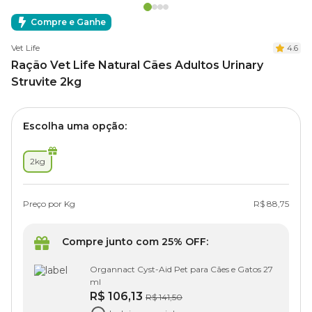
Compre e Ganhe
Vet Life
4.6
Ração Vet Life Natural Cães Adultos Urinary
Struvite 2kg
Escolha uma opção:
2kg
Preço por Kg
R$ 88,75
Compre junto com 25% OFF:
Organnact Cyst-Aid Pet para Cães e Gatos 27
ml
R$ 106,13
R$ 141,50