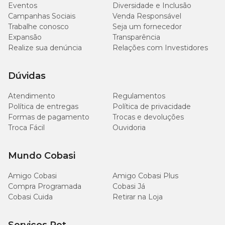
(A), colecalciferol (D3), acetato de DL-alfa-tocoferol (E), tiamina
Eventos
Diversidade e Inclusão
(B1), riboflavina (B2), cloridrato de piridoxina (B6),
Campanhas Sociais
Venda Responsável
cianocobalamina (B12), ácido ascórbico monofosfato (C), biotina,
Trabalhe conosco
Seja um fornecedor
niacina, ácido pantotênico, ácido fólico, cloreto de colina), sulfato
Expansão
Transparência
de cálcio dihidratado, carbonato de cálcio, cloreto de sódio, cloreto
de potássio, fosfato bicálcico, ferro aminoácido quelato, cobre
Realize sua denúncia
Relações com Investidores
aminoácido quelato, zinco aminoácido quelato, manganês
aminoácido quelato, proteinato de selênio, iodato de cálcio,
propionato de cálcio, concentrado de tocoferóis.
Dúvidas
Atendimento
Regulamentos
Níveis de Garantia
Política de entregas
Política de privacidade
Formas de pagamento
Trocas e devoluções
Troca Fácil
Ouvidoria
Umidade (máx.)
90 g/kg
9%
Mundo Cobasi
Proteína Bruta (mín.)
195g/kg
19,5%
Amigo Cobasi
Amigo Cobasi Plus
Extrato Etéreo (mín.)
190g/kg
19%
Compra Programada
Cobasi Já
Cobasi Cuida
Retirar na Loja
Matéria Fibrosa (máx.)
15g/kg
1,5%