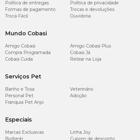
Política de entregas
Política de privacidade
Lisina (mín.)
10g/kg
Formas de pagamento
Trocas e devoluções
Troca Fácil
Ouvidoria
Condroitina (mín.)
300mg/kg
Mundo Cobasi
Glicosamina (mín.)
600mg/kg
Amigo Cobasi
Amigo Cobasi Plus
Compra Programada
Cobasi Já
Glutamina (mín.)
10g/kg
Cobasi Cuida
Retirar na Loja
L-Carnitina (mín.)
250mg/kg
Serviços Pet
Vitamina E (mín.)
600mg/kg
Banho e Tosa
Veterinário
Personal Pet
Adoção
Vitamina C (mín.)
200mg/kg
Franquia Pet Anjo
Selênio (mín)
0,50mg/kg
Especiais
Ômega 3 (mín.)
6.000mg/kg
Marcas Exclusivas
Linha Joy
Biofresh
Cupom de desconto