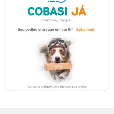
Chow Chow, Cocker Spaniel,
cenouras, beterrabas e orégano - fontes naturais de glutamina,
betacaroteno, vitaminas, minerais e fibras) (mín. 5%), polpa de
Raças de
Collie, Dachshund, Dalmata,
tomate concentrada (fonte natural de licopeno), blueberry (mirtilo)
Cachorro
Doberman, Golden Retriever,
em pó, ovo integral pasteurizado desidratado, farinha de torresmo,
Husky Siberiano, Labrador
óleo de peixe refinado (fonte natural de EPA e DHA), sementes de
Retriever, Pastor Suiço, Pitbull,
linhaça, farinha de vísceras de frango e gordura de frango
Poodle, Samoeida, Schnauzer,
(preservados naturalmente com tocoferóis e extrato de alecrim),
Shar Pei
aveia, arroz integral, quirera de arroz, fibra de ervilha, polpa de
beterraba, prebióticos (parede celular de levedura (MOS – mín.
0,03%) e inulina (FOS – mín. 0,1%), hidrolisado de fígado de frango
Alimentação diária para cães
e suíno, sulfato de glicosamina, sulfato de condroitina, L-carnitina,
Indicação
cloreto de sódio (sal comum), extrato de yucca (mín. 0,02%),
sênior de porte médio
zeólita, hexametafosfato de sódio (mín. 0,3%), DL-metionina, L-
lisina, cloreto de potássio, cloreto de colina, vitaminas (A, B1, B2,
B6, B12, C, D3, E, K3, H, niacina, ácido pantotênico, ácido fólico),
Marca
Biofresh
minerais orgânicos (cobre aminoácido-quelato, ferro aminoácido-
quelato, manganês aminoácido-quelato, zinco aminoácido-
quelato, complexo selênio aminoácido), iodato de cálcio e
Gênero
Unissex
antioxidantes naturais (extrato de chá verde, concentrado de
tocoferóis, extrato de alecrim e ácido cítrico).
Níveis de garantia