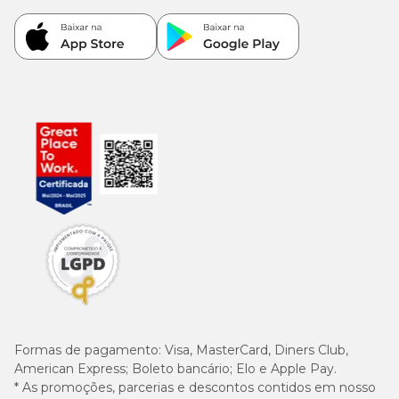
do
atividade
moderada
alta
cão
11 a 13
155 a 175 g
180 a 200 g
210 a 240 g
kg
14 a 16
185 a 205 g
215 a 235 g
250 a 280 g
kg
17 a 18
215 a 225 g
250 a 260 g
290 a 305 g
kg
19 a 22
235 a 260 g
270 a 300 g
320 a 355 g
kg
23 a
270 a 285 g
310 a 330 g
370 a 390 g
25 kg
Formas de pagamento:
Visa, MasterCard, Diners Club,
American Express; Boleto bancário; Elo e Apple Pay.
* As promoções, parcerias e descontos contidos em nosso