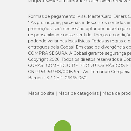
Pug
Rottweiler
Pitbull
Border Collie
Golden retriever
Metionina (mín.)
Formas de pagamento:
Visa, MasterCard, Diners C
* As promoções, parcerias e descontos contidos e
Lisina (mín.)
promoções, será necessário optar por aquela que 
responsabilidade nesse sentido. Preços e condiçõ
Taurina (mín.)
podendo variar nas lojas físicas. Todas as regras 
entregues pela Cobasi. Em caso de divergência de v
COMPRA SEGURA. A Cobasi garante segurança para 
Vitamina E (mín.)
Copyright 2026. Todos os direitos reservados à Cob
COBASI COMÉRCIO DE PRODUTOS BÁSICOS E I
Vitamina C (mín.)
CNPJ 53.153.938/0016-94 - Av. Fernando Cerqueira Cé
Barueri - SP CEP: 06465-060
Ômega 3 (EPA/DHA) (mín.)
Mapa do site
Mapa de categorias
Mapa de prod
Ômega 6 (mín.)
Mananoligossacarídeos (mín.)
Hexametafosfato de sódio (mín.)