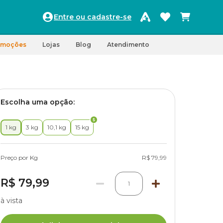
Entre ou cadastre-se
omoções
Lojas
Blog
Atendimento
Escolha uma opção:
1 kg
3 kg
10,1 kg
15 kg
Preço por Kg
R$ 79,99
R$ 79,99
1
à vista