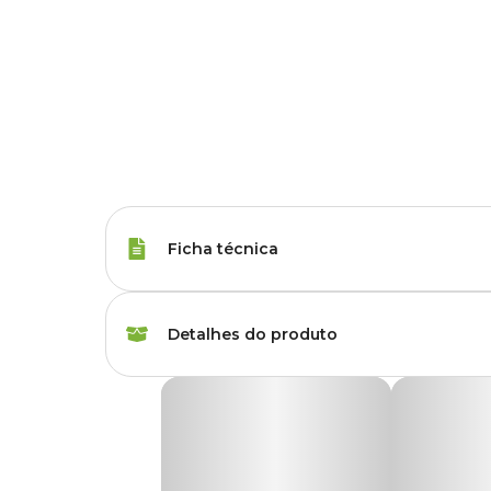
Ficha técnica
Porte
Raças Minis, Raças 
Detalhes do produto
Tipo da Ração
Super Premium Natu
Ração Biofresh Cães Adultos Raças Pequenas
Peso da Ração
1 kg, 3 kg, 10.1 kg, 15 
A
Ração Biofresh Cães Adultos
é inovador e diferente 
alimento completo e equilibrado que se destaca por elevar 