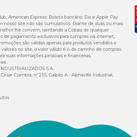
9.000m
lub, American Express; Boleto bancário; Elo e Apple Pay.
m nosso site não são cumulativos. Diante de duas ou mais
11g/kg
melhor lhe convém, isentando a Cobasi de qualquer
es de pagamento exclusivos para compras via internet,
1000mg
e promoções são válidas apenas para produtos vendidos e
alores no site, o valor válido é o do carrinho de compras.
suas informações pessoais e financeiras.
600mg/
asi.
NDUSTRIALIZADOS S.A.
100mg/
sar Coimbra, nº 210, Galpão A - Alphaville Industrial,
3.500mg
utos
28g/kg
1.000mg
3.000m