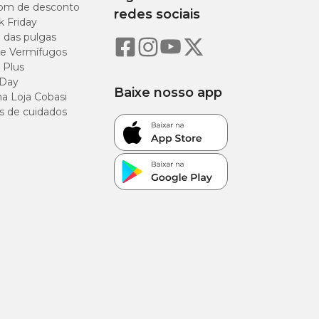
om de desconto
redes sociais
k Friday
o das pulgas
e Vermífugos
 Plus
 Day
Baixe nosso app
a Loja Cobasi
s de cuidados
g/kg
g/kg
g/kg