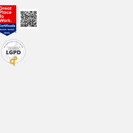
g/kg
/kg
kg
kg
/kg
/kg
g/kg