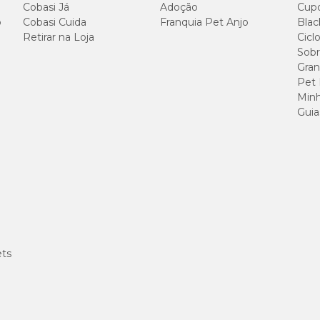
Cobasi Já
Adoção
Cup
o
Cobasi Cuida
Franquia Pet Anjo
Blac
90 g/kg
Retirar na Loja
Cicl
Sobr
270g/kg
Gran
Pet
165g/kg
Minh
Guia
30g/kg
72g/kg
14g/kg
8.000m
ets
6.000m
3.000m