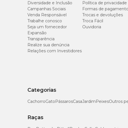
Diversidade e Inclusão
Política de privacidade
Campanhas Sociais
Formas de pagament
Umidade (máx.)
Venda Responsável
Trocas e devoluções
Trabalhe conosco
Troca Fácil
Proteína Bruta (mín.)
Seja um fornecedor
Ouvidoria
Expansão
Extrato Etéreo (mín.)
Transparência
Realize sua denúncia
Relações com Investidores
Matéria Fibrosa (máx.)
Matéria Mineral (máx.)
Cálcio (máx.)
Categorias
Cálcio (mín.)
Cachorro
Gato
Pássaros
Casa
Jardim
Peixes
Outros p
Fósforo (mín.)
Raças
Sódio (máx.)