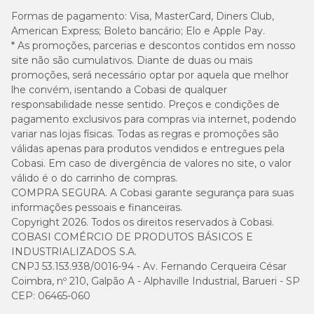
30
Ômega 6 (mín.)
g/kg
Formas de pagamento:
Visa, MasterCard, Diners Club,
American Express; Boleto bancário; Elo e Apple Pay.
* As promoções, parcerias e descontos contidos em nosso
240
Mananoligossacarídeos (mín.)
site não são cumulativos. Diante de duas ou mais
mg/kg
promoções, será necessário optar por aquela que melhor
lhe convém, isentando a Cobasi de qualquer
8
8 x 10
Bacillus subtilis (mín.)
responsabilidade nesse sentido. Preços e condições de
UFC/kg
pagamento exclusivos para compras via internet, podendo
variar nas lojas físicas. Todas as regras e promoções são
3.980
válidas apenas para produtos vendidos e entregues pela
Energia metabolizável
kcal/kg
Cobasi. Em caso de divergência de valores no site, o valor
válido é o do carrinho de compras.
COMPRA SEGURA. A Cobasi garante segurança para suas
informações pessoais e financeiras.
Copyright 2026. Todos os direitos reservados à Cobasi.
Enriquecimento mínimo
COBASI COMÉRCIO DE PRODUTOS BÁSICOS E
INDUSTRIALIZADOS S.A.
Vitamina A 19.000 UI, Vitamina D3 1.200 UI, Vitamina E 600 UI,
CNPJ 53.153.938/0016-94 - Av. Fernando Cerqueira César
Vitamina C 150 mg, Vitamina K3 1 mg, Vitamina B1 2,3 mg,
Coimbra, nº 210, Galpão A - Alphaville Industrial, Barueri - SP
Vitamina B2 10 mg, Vitamina B6 3,75 mg, Vitamina B12 80 µg,
Vitamina B5 23 mg, Ácido Fólico 1,20 mg, Vitamina B3 23 mg,
CEP: 06465-060
Biotina 0,30 mg, Colina 300 mg, Zinco 152 mg, Ferro 60 mg,