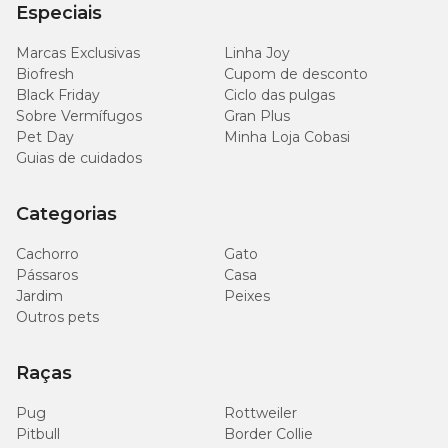
Especiais
Cálcio (máx.)
16 g/kg
1,6%
Marcas Exclusivas
Linha Joy
7.000
Cálcio (mín.)
0,7%
Biofresh
Cupom de desconto
mg/kg
Black Friday
Ciclo das pulgas
Sobre Vermífugos
Gran Plus
7.000
Pet Day
Fósforo (mín.)
Minha Loja Cobasi
0,7%
mg/kg
Guias de cuidados
1.700
Sódio (mín.)
Categorias
mg/kg
Cachorro
Gato
6.000
Potássio (mín.)
Pássaros
Casa
mg/kg
Jardim
Peixes
Outros pets
6.000
Metionona (mín.)
mg/kg
Raças
Lisina (mín.)
10 g/kg
Pug
Rottweiler
Pitbull
Border Collie
1.000