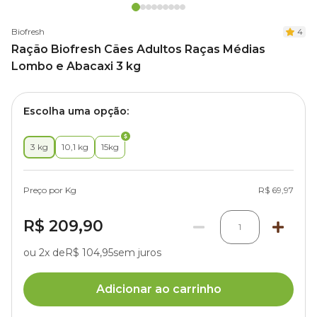
Biofresh
4
Ração Biofresh Cães Adultos Raças Médias
Lombo e Abacaxi 3 kg
Escolha uma opção:
3 kg
10,1 kg
15kg
Preço por Kg
R$ 69,97
R$ 209,90
1
ou 2x de
R$ 104,95
sem juros
Adicionar ao carrinho