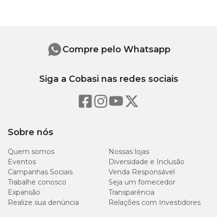
2,2 Altura x 1,3 Largura x 1 Espessura.
Ingredientes da Ração Biofresh Lombo e Abacaxi
Compre pelo Whatsapp
Seleção de ingredientes frescos de origem animal (carne de suíno
(lombo), fígado de suíno) (mín. 15%), óleo de aves (preservado
Siga a Cobasi nas redes sociais
naturalmente com tocoferóis e extrato de alecrim), farinha de
carne e ossos de suíno, farinha de torresmo, seleção de frutas e
legumes frescos (abacaxi, mamão, abóbora, cenoura, beterraba)
(mín. 5%), camomila, hortelã desidratado, ovo em pó, óleo de
peixes, seleção de cereais integrais (grão de linhaça, grão de aveia,
arroz integral, grão de sorgo), quirera de arroz, polpa de beterraba,
Sobre nós
pimenta, hidrolisado de fígado de aves e suíno, cloreto de sódio,
parede celular de levedura, zeólita, extrato de yucca (mín. 0,03%),
Quem somos
Nossas lojas
extrato de chá verde, sulfato de glicosamina (mín. 0,03%), sulfato
Eventos
Diversidade e Inclusão
de condroitina (mín. 0,02%), taurina, hexametafosfato de sódio, L-
glutamina, L-lisina, DL-metionina, L-triptofano, Bacillus subtilis
Campanhas Sociais
Venda Responsável
(probiótico), papaína, bromelina, lecitina de girassol, ácido cítrico,
Trabalhe conosco
Seja um fornecedor
cloreto de potássio, cloreto de colina, propionato de cálcio,
Expansão
Transparência
vitaminas (A, B1, B2, B3, B5, B6, B12, C, D3, E, K3, biotina e ácido
Realize sua denúncia
Relações com Investidores
fólico), minerais (organocobre, organoferro, organomanganês,
organozinco, organosselênio), iodato de cálcio, antioxidantes