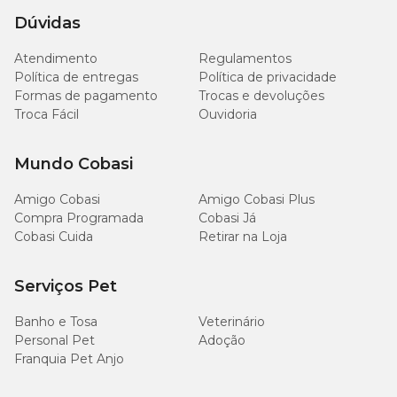
naturais (concentrado de tocoferóis e extrato de alecrim).
Dúvidas
Níveis de garantia
Atendimento
Regulamentos
Política de entregas
Política de privacidade
Formas de pagamento
Trocas e devoluções
100
Troca Fácil
Ouvidoria
Umidade (máx.)
10,0%
g/kg
Mundo Cobasi
280
Proteína Bruta (mín.)
28,0%
g/kg
Amigo Cobasi
Amigo Cobasi Plus
Compra Programada
Cobasi Já
160
Cobasi Cuida
Extrato Etéreo (mín.)
Retirar na Loja
16,0%
g/kg
Serviços Pet
30
Matéria Fibrosa (máx.)
3,0%
g/kg
Banho e Tosa
Veterinário
Personal Pet
Adoção
78
Matéria Mineral (máx.)
7,8%
Franquia Pet Anjo
g/kg