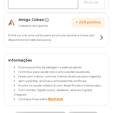
Buscar
Amigo Cobasi
+
209
pontos
Cadastre-se e ganhe
Entre ou crie uma conta para acumular pontos e trocar por
descontos e brindes exclusivos.
Informações
Promove brilho da pelagem e pele saudável;
Contribui para saúde oral e articulações saudáveis;
Fezes com menor volume, menos atrativas para ingestão;
Sem corantes, aromas e antioxidantes artificiais;
Auxilia na saúde intestinal com fezes firmes e menos odor;
Com lombo, fígado suíno, abóbora, abacaxi e grãos
integrais.
Conheça mais sobre
Biofresh