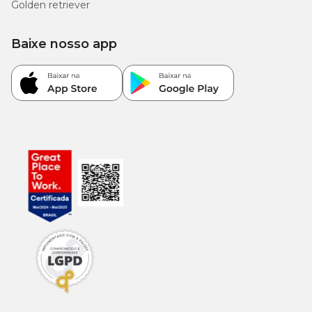
Golden retriever
Triptofano (mín.)
mg/kg
Baixe nosso app
200
Sulfato de Condroitina (mín.)
mg/kg
300
Sulfato de Glicosamina (mín.)
mg/kg
Glutamina (mín.)
10 g/kg
1.000
Taurina (mín.)
mg/kg
5.000
Ômega 3 (mín.)
mg/kg
650
EPA + DHA (mín.)
mg/kg