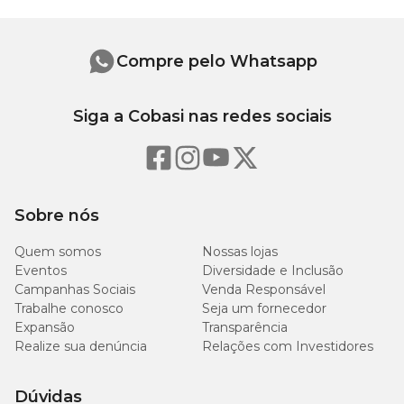
Níveis de garantia
Fósforo (mín.)
8.000mg/kg
Compre pelo Whatsapp
Proteína Bruta (mín.)
270g/kg
Siga a Cobasi nas redes sociais
Extrato Etéreo (mín.)
150g/kg
Matéria Fibrosa (máx.)
24g/kg
Sobre nós
Cálcio (máx.)
13g/kg
Quem somos
Nossas lojas
Eventos
Diversidade e Inclusão
Matéria Mineral (máx.)
76g/kg
Campanhas Sociais
Venda Responsável
Trabalhe conosco
Seja um fornecedor
Expansão
Transparência
Cálcio (mín.)
8.000mg/kg
Realize sua denúncia
Relações com Investidores
Lisina (mín.)
11g/kg
Dúvidas