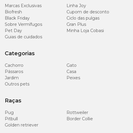
Marcas Exclusivas
Energia Metabolizável (mín.)
Linha Joy
3.900kcal/kg
Biofresh
Cupom de desconto
Black Friday
Ciclo das pulgas
Sobre Vermífugos
Gran Plus
Pet Day
Minha Loja Cobasi
Quantidade Diária Recomendada
Guias de cuidados
Categorias
Peso
Atividade
Atividade
Atividade
do
Baixa
Moderada
Alta
Cão
Cachorro
Gato
Pássaros
Casa
Jardim
Peixes
11kg -
145g - 165g
170g - 190g
200g - 225g
13kg
Outros pets
14kg -
240g -
Raças
175g - 190g
200g - 220g
16kg
260g
Pug
Rottweiler
17kg -
Pitbull
Border Collie
200g - 210g
230g - 245g
275g - 290g
18kg
Golden retriever