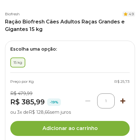
Biofresh
4.9
Ração Biofresh Cães Adultos Raças Grandes e
Gigantes 15 kg
Escolha uma opção:
15 kg
Preço por Kg
R$ 25,73
R$ 479,99
R$ 385,99
1
-19%
ou 3x de
R$ 128,66
sem juros
Adicionar ao carrinho