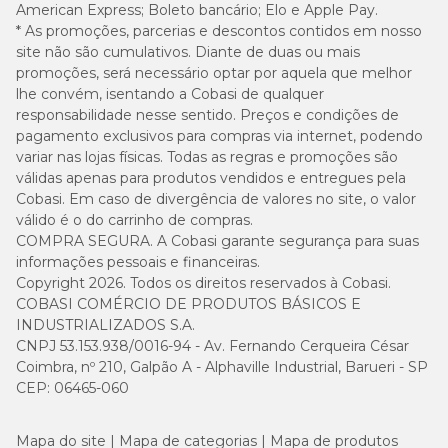
American Express; Boleto bancário; Elo e Apple Pay.
Guia para troca de ração
* As promoções, parcerias e descontos contidos em nosso
site não são cumulativos. Diante de duas ou mais
Caso haja necessidade em inserir uma nova ração para seu pet, é
promoções, será necessário optar por aquela que melhor
importante que a troca seja gradual e crescente. Para garantir
uma perfeita adaptação e aceitação, você pode seguir a sugestão
lhe convém, isentando a Cobasi de qualquer
abaixo ou conforme orientação do médico-veterinário:
responsabilidade nesse sentido. Preços e condições de
pagamento exclusivos para compras via internet, podendo
variar nas lojas físicas. Todas as regras e promoções são
válidas apenas para produtos vendidos e entregues pela
Cobasi. Em caso de divergência de valores no site, o valor
válido é o do carrinho de compras.
COMPRA SEGURA. A Cobasi garante segurança para suas
informações pessoais e financeiras.
Copyright 2026. Todos os direitos reservados à Cobasi.
COBASI COMÉRCIO DE PRODUTOS BÁSICOS E
INDUSTRIALIZADOS S.A.
CNPJ 53.153.938/0016-94 - Av. Fernando Cerqueira César
Coimbra, nº 210, Galpão A - Alphaville Industrial, Barueri - SP
CEP: 06465-060
Mapa do site
Mapa de categorias
Mapa de produtos