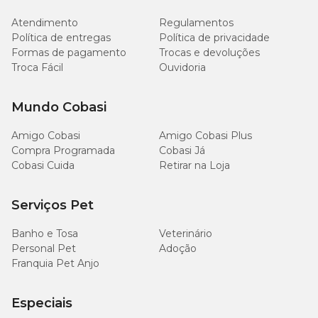
Taurina (mín.)
1.200mg/kg
Atendimento
Regulamentos
Política de entregas
Política de privacidade
Condroitina (mín.)
300mg/kg
Formas de pagamento
Trocas e devoluções
Troca Fácil
Ouvidoria
Glicosamina (mín.)
600mg/kg
Mundo Cobasi
Selênio (mín.)
0.350mg/kg
Amigo Cobasi
Amigo Cobasi Plus
Compra Programada
Cobasi Já
L- Carnitina (mín.)
300mg/kg
Cobasi Cuida
Retirar na Loja
Vitamina E (mín.)
500mg/kg
Serviços Pet
Vitamina C (mín.)
100mg/kg
Banho e Tosa
Veterinário
Personal Pet
Adoção
Umidade (máx.)
90g/kg
Franquia Pet Anjo
Zinco Orgânico (mín.)
152mg/kg
Especiais