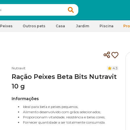
Peixes
Outros pets
Casa
Jardim
Piscina
Pr
Nutravit
4.3
Ração Peixes Beta Bits Nutravit
10 g
Informações
Ideal para beta e peixes pequenos;
Alimento desenvolvido com grãos selecionados;
Proporcionam vitalidade, resistência e belas cores;
Fornecer quantidade a ser totalmente consumida.