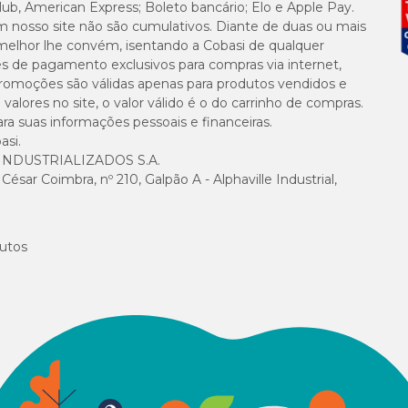
lub, American Express; Boleto bancário; Elo e Apple Pay.
m nosso site não são cumulativos. Diante de duas ou mais
melhor lhe convém, isentando a Cobasi de qualquer
es de pagamento exclusivos para compras via internet,
e promoções são válidas apenas para produtos vendidos e
alores no site, o valor válido é o do carrinho de compras.
suas informações pessoais e financeiras.
asi.
NDUSTRIALIZADOS S.A.
sar Coimbra, nº 210, Galpão A - Alphaville Industrial,
utos