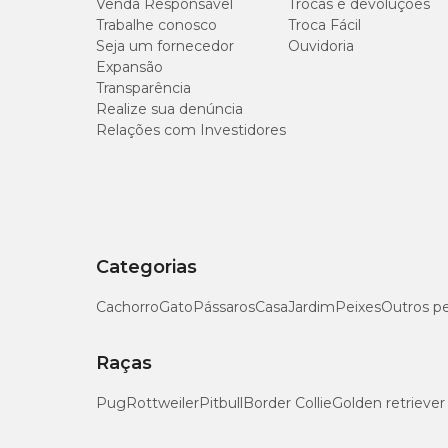
Venda Responsável
Trocas e devoluções
Trabalhe conosco
Troca Fácil
Seja um fornecedor
Ouvidoria
Expansão
Transparência
Realize sua denúncia
Relações com Investidores
Categorias
Cachorro
Gato
Pássaros
Casa
Jardim
Peixes
Outros p
Raças
Pug
Rottweiler
Pitbull
Border Collie
Golden retriever