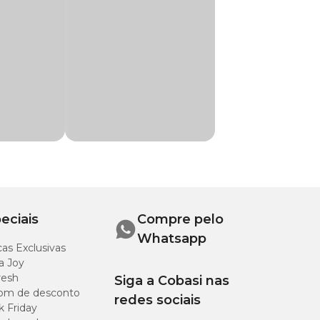
eciais
Compre pelo
Whatsapp
as Exclusivas
a Joy
resh
Siga a Cobasi nas
om de desconto
redes sociais
k Friday