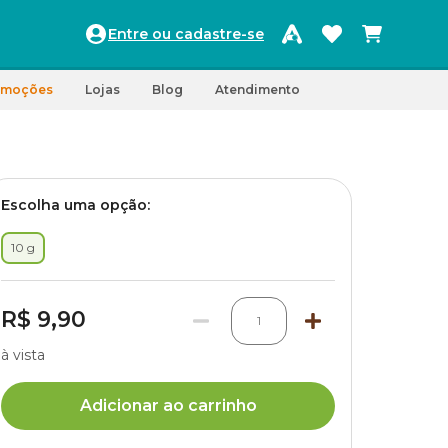
Entre ou cadastre-se
omoções
Lojas
Blog
Atendimento
Escolha uma opção:
10 g
R$ 9,90
1
à vista
Adicionar ao carrinho