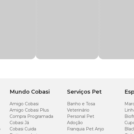
xes com
preço
especial e excelentes ofertas.
Mundo Cobasi
Serviços Pet
Esp
Amigo Cobasi
Banho e Tosa
Marc
Amigo Cobasi Plus
Veterinário
Linh
Compra Programada
Personal Pet
Biof
Cobasi Já
Adoção
Cup
o
Cobasi Cuida
Franquia Pet Anjo
Blac