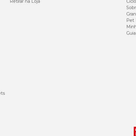
Retirar na Loja
Cicl
Sobr
Gran
Pet
Minh
Guia
ets