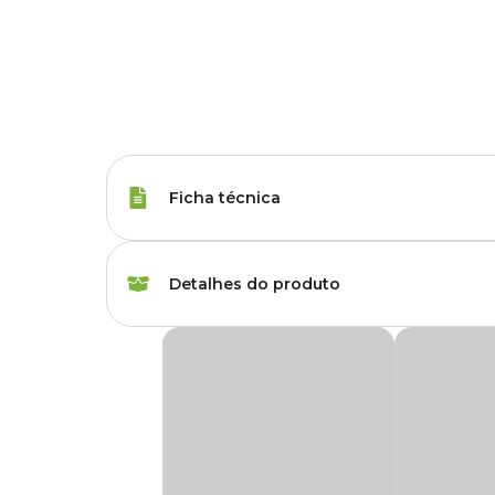
Ficha técnica
Tipos de Peixe
Peixe Betta
Detalhes do produto
Marca
Nutravit
Ração Peixes Beta Bits Nutravit
Gênero
Unissex
Ração Peixes Beta Bits Nutravit
é um alimento com gra
1º linha que proporcionam vitalidade, resistência e belas cor
Fornecer quantidade a ser totalmente consumida em até ci