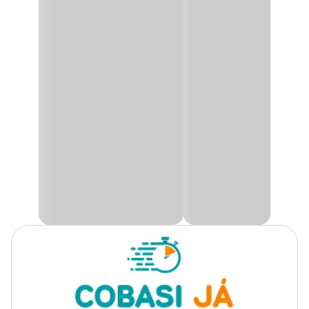
Gênero
Unissex
Ração Básica para Peixes Ornamentais Bits Alho
Fina Mega Food
A
Ração Mega Food Bits
Bolinhas Flutuantes, alimento
produzido em 3 granulometrias (fina, média, grossa), para melhor
atender o tamanho do seu peixe e auxiliar na sua digestão
conforme a estatura do mesmo.
Destinada a todas as espécies de peixe, é muito bem aceita em
aquários comunitários.