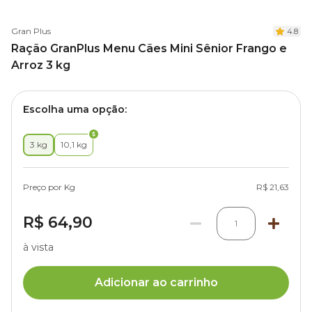
Gran Plus
4.8
Ração GranPlus Menu Cães Mini Sênior Frango e
Arroz 3 kg
Escolha uma opção:
3 kg
10,1 kg
Preço por Kg
R$ 21,63
R$ 64,90
1
à vista
Adicionar ao carrinho