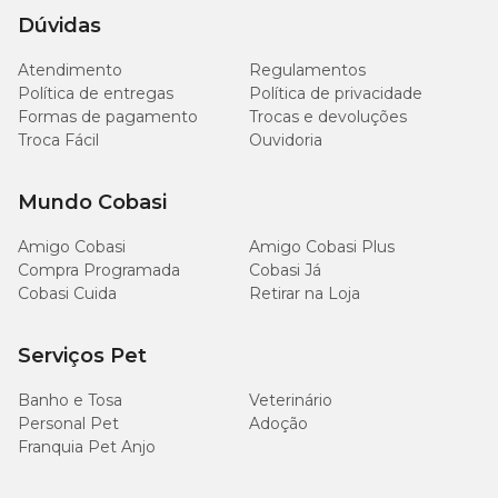
Dúvidas
Cálcio (mín.)
8.000mg/kg
Atendimento
Regulamentos
Política de entregas
Sódio (mín.)
Política de privacidade
1.700mg/kg
Formas de pagamento
Trocas e devoluções
Troca Fácil
Ouvidoria
Sulfato de Glicosamina (mín.)
100mg/kg
Mundo Cobasi
Potássio (mín.)
5.000mg/kg
Amigo Cobasi
Amigo Cobasi Plus
Mananoligossacarídeos (mín.)
100mg/kg
Compra Programada
Cobasi Já
Cobasi Cuida
Retirar na Loja
EPA + DHA (mín.)
500mg/kg
Serviços Pet
Ômega 6 (mín.)
20g/kg
Banho e Tosa
Veterinário
Personal Pet
Adoção
Ômega 3 (mín.)
2.500mg/kg
Franquia Pet Anjo
Sulfato de Condroitina (mín.)
50mg/kg