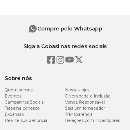
Quelatados (Proteinato de Manganês, Levedura Enriquecida com
Selênio, Proteinato de Zinco, Proteinato de Cobre).
Níveis de Garantia
Compre pelo Whatsapp
Proteína Bruta (mín.)
250g/kg
Siga a Cobasi nas redes sociais
Fósforo (mín.)
6.000mg/kg
Extrato Etéreo (mín.)
110g/kg
Sobre nós
Matéria Mineral (máx.)
75g/kg
Quem somos
Nossas lojas
Eventos
Diversidade e Inclusão
Umidade (máx.)
100g/kg
Campanhas Sociais
Venda Responsável
Trabalhe conosco
Seja um fornecedor
Matéria Fibrosa (máx.)
40g/kg
Expansão
Transparência
Realize sua denúncia
Relações com Investidores
Cálcio (máx.)
17g/kg