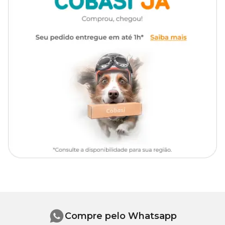
de batata, fosfato monocálcico, óleo de soja refinado, extrato de
leveduras, vitamina C, etoxiquin, beta caroteno, bixina,
cantaxantina, oleoresina de páprica.
Onde comprar?
Na Cobasi, você encontra a Ração Koi Vibrance Sticks Tetra com
preço
especial e excelentes ofertas.
Compre pelo Whatsapp