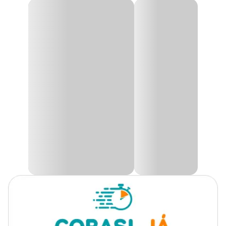
Gênero
Unissex
Koi Vibrance Sticks Tetra
A ração
Koi Vibrance Sticks Tetra
foi especialmente
desenvolvida para a alimentação de peixes ornamentais sendo eles
kinguios e carpas. Sua composição trás o diferencial que acentua a
cor do seu peixinho com o passar do tempo e não libera dejetos na
água.
Seu formato em bastão macio ajuda na digestão dos peixes
ornamentais se tornando indispensáveis para eles.
Pode ser oferecida de 2 a 3 vezes ao dia de modo que todos os peixes
se alimentem em até 5 minutos, caso sobre comida retire do
aquário e jogue fora para que não altere os parâmetros do aquário.
A quantidade a ser oferecida depende das atividades dos peixes e de
seu tamanho, pois pode variar de aquário para aquário, por isso
fique de olho quando for alimentar.
Composição
Amido de trigo, farinha de peixe, farinha de milho, farelo de soja,
farelo de aveia, glúten de trigo, farelo de gérmen de trigo proteína