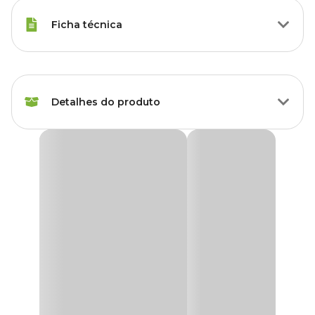
Ficha técnica
Marca
Soma
Detalhes do produto
Gênero
Unissex
Planta Plástica Soma Economy
As plantas plásticas da Soma, são ideais para decorar seu aquário e
reproduzir com perfeição um ecossistema natural.
Confeccionadas em material plástico atóxico e que proporciona
muito realismo ao enfeite, suas base é composta por uma resina
que não permite que a mesma flutue e fique melhor fixada ao
fundo do aquário.