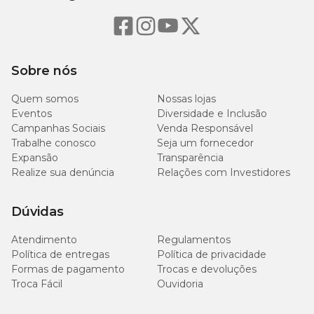
também bonito esteticamente.
Um produto da renomada MyFamily, uma empresa com mais de
uma década de experiência no mercado. Com um padrão de
qualidade que segue o conceito Made in Italy, cada placa é
cuidadosamente produzida com um toque artesanal que só os
Sobre nós
grandes ourives italianos conseguem proporcionar.
Quem somos
Nossas lojas
Eventos
Diversidade e Inclusão
Como usar a plaquinha de identificação MyFamily?
Campanhas Sociais
Venda Responsável
Trabalhe conosco
Seja um fornecedor
A plaquinha de identificação
MyFamily
é fácil de colocar na coleira
Expansão
Transparência
do seu pet e não causa nenhum desconforto para ele. Além disso, o
Realize sua denúncia
Relações com Investidores
material é seguro e não representa nenhum risco para a saúde do
animal. Após a personalização com os dados do pet e do tutor,
basta fixá-la junto ao fecho da coleira.
Dúvidas
Personalize a sua plaquinha de identificação pet
Atendimento
Regulamentos
MyFamily
Política de entregas
Política de privacidade
Formas de pagamento
Trocas e devoluções
Você sabia que é muito simples personalizar a sua
plaquinha de
Troca Fácil
Ouvidoria
identificação pet MyFamily
? Para isso, é necessário se dirigir a
um pet shop da Cobasi, se dirigir até a máquina e realizar a