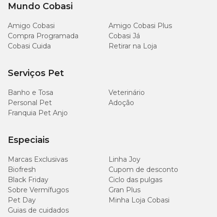
personalização. As lojas que contam com o serviço são:
Mundo Cobasi
Cobasi Augusta:
R. Augusta, 2380 - Cerqueira César, São
Amigo Cobasi
Amigo Cobasi Plus
Paulo/SP;
Compra Programada
Cobasi Já
Cobasi Cuida
Retirar na Loja
Cobasi Villa-Lobos:
R. Manoel Velasco, 90/96 - Vila
Hamburguesa, São Paulo/SP;
Serviços Pet
Cobasi Butantã:
Av. Prof. Francisco Morato, 2385 - Butantã,
São Paulo/SP;
Banho e Tosa
Veterinário
Cobasi Barigui:
R. Gen. Mário Tourinho, 2425 - Seminário,
Personal Pet
Adoção
Curitiba/PR;
Franquia Pet Anjo
Cobasi Osasco:
Av. dos Autonomistas, 1768 1828 - Prédio A
Loja 12 - Centro, Osasco/SP;
Especiais
Cobasi Av. Atlântica:
Av. Atlântica, 5111 - loja 1 - Parque
Marcas Exclusivas
Linha Joy
Atlântico, São Paulo/SP;
Biofresh
Cupom de desconto
Black Friday
Cobasi Giovanni Gronchi:
Ciclo das pulgas
Av. Giovanni Gronchi, 5411 - Vila
Andrade, São Paulo/SP;
Sobre Vermífugos
Gran Plus
Pet Day
Minha Loja Cobasi
Cobasi Brooklin:
Av. Washington Luís, 5083 - Santo
Guias de cuidados
Amaro, São Paulo/SP;