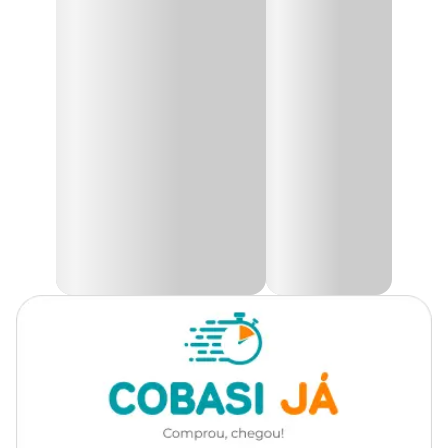
Todas as Raças
Cachorro
Produto exclusivo para modalidade de retira em loja.
Marca
MyFamily
Plaquinha personalizável;
Identifique seu pet para maior segurança;
Personalize na hora da retirada;
Cor
Verde
Feita de alumínio;
Espessura de 2mm;
Extra Forte;
Gênero
Unissex
Made in Italy.
Material
Alumínio
A
Plaquinha de Identificação Pet MyFamily
em formato de
osso, na cor verde, é um acessório ideal para garantir maior
segurança para o seu melhor amigo durante passeios em parques,
jardins ou em até mesmo, casos de fuga. Com ela, você pode se
sentir mais tranquilo, sabendo que seu companheiro está
identificado e em caso de necessidade, podem entrar em contato
com você.
Diferenciais da placa de identificação MyFamily
Além da qualidade e do design atraente, a plaquinha de