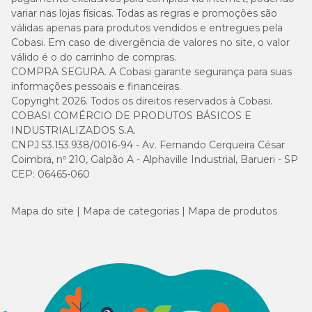
São Caetano do Sul/SP;
variar nas lojas físicas. Todas as regras e promoções são
válidas apenas para produtos vendidos e entregues pela
Cobasi São José dos Campos:
Avenida Deputado
Cobasi. Em caso de divergência de valores no site, o valor
Benedito Matarazzo, 5701 - AR11 - Jardim Oswaldo Cruz, São
válido é o do carrinho de compras.
José dos Campos/SP;
COMPRA SEGURA. A Cobasi garante segurança para suas
informações pessoais e financeiras.
Cobasi Sorocaba Panorâmico:
Rodovia Raposo Tavares,
Km. 99 Setor C - Vila Artura, Sorocaba/SP;
Copyright 2026. Todos os direitos reservados à Cobasi.
COBASI COMÉRCIO DE PRODUTOS BÁSICOS E
Cobasi Ribeirão Preto - Shopping Iguatemi:
Avenida
INDUSTRIALIZADOS S.A.
Luíz Eduardo Toledo Prado, 900 - Loja 2107 - Vila do Golf,
CNPJ 53.153.938/0016-94 - Av. Fernando Cerqueira César
Ribeirão Preto/SP;
Coimbra, nº 210, Galpão A - Alphaville Industrial, Barueri - SP
CEP: 06465-060
Cobasi Barra Guanabara:
Avenida das Américas, 3.501
Letra 47/59 - Barra da Tijuca, Rio de Janeiro/RJ;
Mapa do site
Mapa de categorias
Mapa de produtos
Cobasi Teodoro Sampaio:
Rua Teodoro Sampaio, 1933 -
loja SUC - 1 - Pinheiros, São Paulo/SP;
Cobasi São José do Rio Preto:
Avenida Presidente
Juscelino Kubitschek, 5.000 Loja 1076 - Iguatemi, São José do
Rio Preto/SP;
Cobasi Limeira:
Avenida Carlos Kuntz Busch, 800 - Loja 68
- Parque Egisto Ragazzo, Limeira/SP;