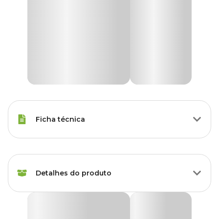
Ficha técnica
Raças Minis, Raças Pequenas,
Porte
Raças Médias, Raças Grandes
Detalhes do produto
Idade
Filhote, Adulto, Sênior
Placa de Identificação Osso Alumínio Verde
Raças de
MyFamily