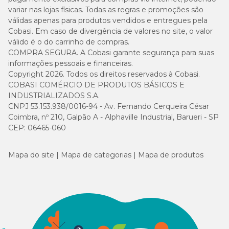
variar nas lojas físicas. Todas as regras e promoções são
Cobasi Piracicaba:
Avenida Limeira, 522 - Areião,
válidas apenas para produtos vendidos e entregues pela
Piracicaba/SP;
Cobasi. Em caso de divergência de valores no site, o valor
válido é o do carrinho de compras.
Cobasi Campinas -Iguatemi:
Avenida Iguatemi, 777 - loja
COMPRA SEGURA. A Cobasi garante segurança para suas
02 piso 01 - Vila Brandina, Campinas/SP;
informações pessoais e financeiras.
Cobasi Braz Leme:
Avenida Braz Leme, 278 - Casa Verde,
Copyright 2026. Todos os direitos reservados à Cobasi.
São Paulo/SP;
COBASI COMÉRCIO DE PRODUTOS BÁSICOS E
INDUSTRIALIZADOS S.A.
Cobasi Sena Madureira:
Rua Sena Madureira, 1.484 - Vila
CNPJ 53.153.938/0016-94 - Av. Fernando Cerqueira César
Clementino, São Paulo/SP;
Coimbra, nº 210, Galpão A - Alphaville Industrial, Barueri - SP
CEP: 06465-060
Cobasi Rebouças:
Avenida Rebouças, 2360 - Pinheiros, São
Paulo/SP;
Mapa do site
Mapa de categorias
Mapa de produtos
Cobasi Pompéia:
Rua Carlos Vicari, 106 - Água Branca, São
Paulo/SP;
Cobasi Brasília - Casa Park:
SGCV / SUL. LT 22 Bloco B -
Zona Industrial de Guara, Brasília/DF;
Cobasi Londrina - Madre Leônia:
Avenida Madre Leônia
Milito, 2.121 Loja 3 - Bela Suíça, Londrina/PR;