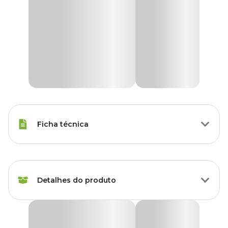
Ficha técnica
Raças Minis, Raças Pequenas,
Porte
Raças Médias, Raças Grandes
Detalhes do produto
Idade
Filhote, Adulto, Sênior
Placa de Identificação Círculo Alumínio Roxo
Raças de
MyFamily