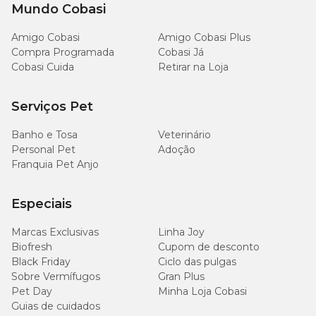
Mundo Cobasi
Cobasi Av. Ipiranga:
Av. Ipiranga, 3003 - Santana, Porto
Alegre/RS;
Amigo Cobasi
Amigo Cobasi Plus
Compra Programada
Cobasi Já
Cobasi Asa Norte:
SEPN Comércio Residencial Norte 516
Cobasi Cuida
Retirar na Loja
Conjunto E, S/N Loja 53 - Asa Norte, Brasília/DF;
Cobasi Recife:
R. Padre Carapuceiro, 777 - Loja 57 A Pc -
Serviços Pet
Boa Viagem, Recife/PE;
Banho e Tosa
Cobasi Iguatemi Fortaleza:
Veterinário
Av. Washington Soares, 85 -
loja d - Edson Queiroz, Fortaleza/CE;
Personal Pet
Adoção
Franquia Pet Anjo
Cobasi Imigrantes:
Avenida Abraão de Moraes, 1845 -
Jardim da Saúde, São Paulo/SP;
Especiais
Cobasi Campinas Shopping Galleria:
Rodovia Dom
Pedro I, KM 131,5 - Loja E1 - Jardim Nilópolis, Campinas/SP;
Marcas Exclusivas
Linha Joy
Biofresh
Cupom de desconto
Cobasi Alto De Pinheiros:
Rua General Furtado
Black Friday
Nascimento, 66 - Alto de Pinheiros, São Paulo/SP;
Ciclo das pulgas
Sobre Vermífugos
Gran Plus
Cobasi Center Norte:
Rua Maria Prestes Maia, 527 - Vila
Pet Day
Minha Loja Cobasi
Guilherme, São Paulo/SP;
Guias de cuidados