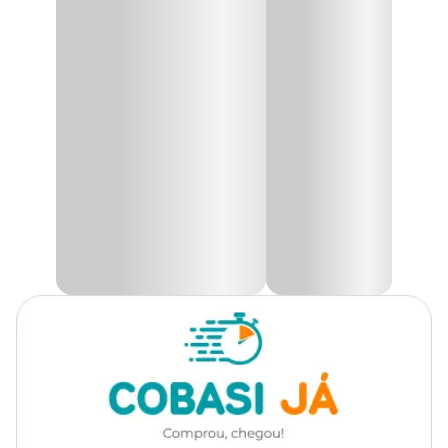
Todas as Raças
Cachorro
Produto exclusivo para modalidade de retira em loja.
Marca
MyFamily
Plaquinha personalizável;
Identifique seu pet para maior segurança;
Personalize na hora da retirada;
Cor
Roxo
Feita de alumínio;
Espessura de 2mm;
Extra Forte;
Gênero
Unissex
Made in Italy.
Material
Alumínio
A
Placa de Identificação Círculo Alumínio Roxo MyFamily
é
um item indispensável para garantir a segurança do seu animal de
estimação durante os passeios diários ou em situações de
emergência, como fugas. Produzida com materiais de alta
qualidade, essa placa oferece durabilidade e resistência, além de
possuir um design que traz a simplicidade combinada com a
precisão.
Benefícios da plaquinha de identificação pet MyFamily
Ao adquirir a
placa de identificação em formato de círculo