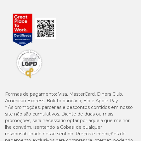
Cobasi Ribeirão Preto - Shopping Iguatemi:
Avenida
Luíz Eduardo Toledo Prado, 900 - Loja 2107 - Vila do Golf,
Ribeirão Preto/SP;
Cobasi Barra Guanabara:
Avenida das Américas, 3.501
Letra 47/59 - Barra da Tijuca, Rio de Janeiro/RJ;
Cobasi Teodoro Sampaio:
Rua Teodoro Sampaio, 1933 -
loja SUC - 1 - Pinheiros, São Paulo/SP;
Cobasi São José do Rio Preto:
Avenida Presidente
Juscelino Kubitschek, 5.000 Loja 1076 - Iguatemi, São José do
Rio Preto/SP;
Cobasi Limeira:
Avenida Carlos Kuntz Busch, 800 - Loja 68
- Parque Egisto Ragazzo, Limeira/SP;
Formas de pagamento:
Visa, MasterCard, Diners Club,
American Express; Boleto bancário; Elo e Apple Pay.
Cobasi Ribeirão Preto - Maurílio Biagi:
Avenida Maurílio
Biagi, 476 - Santa Cruz do José Jacques, Ribeirão Preto/SP;
* As promoções, parcerias e descontos contidos em nosso
site não são cumulativos. Diante de duas ou mais
Cobasi Atibaia:
Rua Voluntários de 1932, 205 - loja 1-2 e 3 -
promoções, será necessário optar por aquela que melhor
Centro, Atibaia/SP;
lhe convém, isentando a Cobasi de qualquer
responsabilidade nesse sentido. Preços e condições de
Cobasi Ricardo Jafet:
Avenida Doutor Ricardo Jafet, 1.429
pagamento exclusivos para compras via internet, podendo
- Vila Santa Eulália, São Paulo/SP;