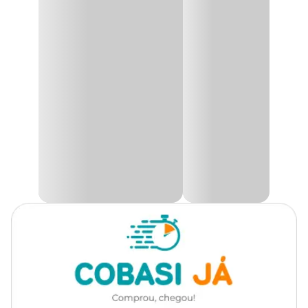
Todas as Raças
Cachorro
Produto exclusivo para modalidade de retira em loja.
Marca
MyFamily
Plaquinha personalizável;
Identifique seu pet para maior segurança;
Personalize na hora da retirada;
Cor
Cinza
Feita de alumínio;
Espessura de 2mm;
Extra Forte;
Gênero
Unissex
Made in Italy.
Material
Alumínio
A
Placa de Identificação Círculo Alumínio Cinza MyFamily
é essencial para garantir a segurança do seu animal de estimação
durante os passeios diários ou em situações de emergência, como
fugas. Feita com materiais de excelente qualidade, essa placa
oferece durabilidade e resistência, e possui um design que combina
simplicidade com precisão.
Benefícios da plaquinha de identificação pet MyFamily
Ao escolher a placa de identificação circular da
MyFamily
, você
está garantindo uma camada extra de segurança para seu pet. Em