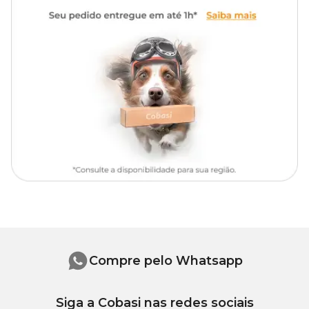
situações de emergência, como perda ou fuga, essa placa contém
informações vitais, como o nome do animal e o número de
contato do tutor, facilitando sua localização e retorno ao lar.
Personalize a sua plaquinha de identificação pet
MyFamily
Você sabia que é muito simples personalizar a sua
plaquinha de
identificação pet MyFamily
? Para isso, é necessário se dirigir a
um pet shop da Cobasi, ir até a máquina e realizar a
personalização, que pode ser em ambos os lados com uma
gravação facilmente legível e durável. As lojas que contam com o
serviço são:
Cobasi Augusta:
R. Augusta, 2380 - Cerqueira César, São
Paulo/SP;
Cobasi Villa-Lobos:
R. Manoel Velasco, 90/96 - Vila
Hamburguesa, São Paulo/SP;
Compre pelo Whatsapp
Cobasi Butantã:
Av. Prof. Francisco Morato, 2385 - Butantã,
São Paulo/SP;
Siga a Cobasi nas redes sociais