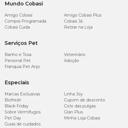
Mundo Cobasi
Alegre/RS;
Cobasi Asa Norte:
SEPN Comércio Residencial Norte 516
Amigo Cobasi
Amigo Cobasi Plus
Conjunto E, S/N Loja 53 - Asa Norte, Brasília/DF;
Compra Programada
Cobasi Já
Cobasi Cuida
Retirar na Loja
Cobasi Recife:
R. Padre Carapuceiro, 777 - Loja 57 A Pc -
Boa Viagem, Recife/PE;
Serviços Pet
Cobasi Iguatemi Fortaleza:
Av. Washington Soares, 85 -
loja d - Edson Queiroz, Fortaleza/CE;
Banho e Tosa
Veterinário
Cobasi Imigrantes:
Avenida Abraão de Moraes, 1845 -
Personal Pet
Adoção
Jardim da Saúde, São Paulo/SP;
Franquia Pet Anjo
Cobasi Campinas Shopping Galleria:
Rodovia Dom
Pedro I, KM 131,5 - Loja E1 - Jardim Nilópolis, Campinas/SP;
Especiais
Cobasi Alto De Pinheiros:
Rua General Furtado
Marcas Exclusivas
Linha Joy
Nascimento, 66 - Alto de Pinheiros, São Paulo/SP;
Biofresh
Cupom de desconto
Black Friday
Cobasi Center Norte:
Rua Maria Prestes Maia, 527 - Vila
Ciclo das pulgas
Guilherme, São Paulo/SP;
Sobre Vermífugos
Gran Plus
Pet Day
Minha Loja Cobasi
Cobasi Granja Viana:
Avenida Marginal, 1287 - Vl. Santo
Guias de cuidados
Antônio Carapicuiba, Cotia/SP;