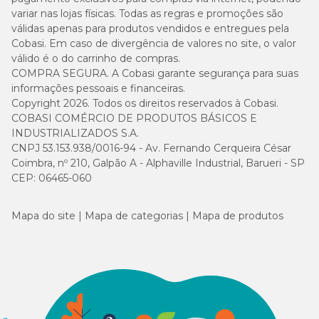
Piracicaba/SP;
variar nas lojas físicas. Todas as regras e promoções são
válidas apenas para produtos vendidos e entregues pela
Cobasi Campinas -Iguatemi:
Avenida Iguatemi, 777 - loja
Cobasi. Em caso de divergência de valores no site, o valor
02 piso 01 - Vila Brandina, Campinas/SP;
válido é o do carrinho de compras.
COMPRA SEGURA. A Cobasi garante segurança para suas
Cobasi Braz Leme:
Avenida Braz Leme, 278 - Casa Verde,
informações pessoais e financeiras.
São Paulo/SP;
Copyright 2026. Todos os direitos reservados à Cobasi.
Cobasi Sena Madureira:
Rua Sena Madureira, 1.484 - Vila
COBASI COMÉRCIO DE PRODUTOS BÁSICOS E
Clementino, São Paulo/SP;
INDUSTRIALIZADOS S.A.
CNPJ 53.153.938/0016-94 - Av. Fernando Cerqueira César
Cobasi Rebouças:
Avenida Rebouças, 2360 - Pinheiros, São
Coimbra, nº 210, Galpão A - Alphaville Industrial, Barueri - SP
Paulo/SP;
CEP: 06465-060
Cobasi Pompéia:
Rua Carlos Vicari, 106 - Água Branca, São
Paulo/SP;
Mapa do site
Mapa de categorias
Mapa de produtos
Cobasi Brasília - Casa Park:
SGCV / SUL. LT 22 Bloco B -
Zona Industrial de Guara, Brasília/DF;
Cobasi Londrina - Madre Leônia:
Avenida Madre Leônia
Milito, 2.121 Loja 3 - Bela Suíça, Londrina/PR;
Cobasi Curitiba Linha Verde:
Avenida Senador Salgado
Filho, 580 - Prado Velho, Curitiba/PR;