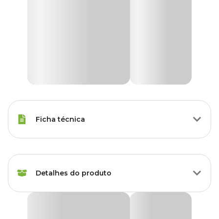
Ficha técnica
Raças Minis, Raças Pequenas,
Porte
Raças Médias, Raças Grandes
Detalhes do produto
Idade
Filhote, Adulto, Sênior
Placa de Identificação Círculo Alumínio Cinza
Raças de
MyFamily