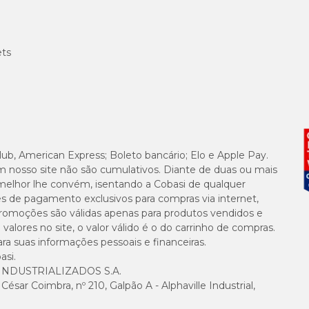
ets
lub, American Express; Boleto bancário; Elo e Apple Pay.
m nosso site não são cumulativos. Diante de duas ou mais
melhor lhe convém, isentando a Cobasi de qualquer
es de pagamento exclusivos para compras via internet,
e promoções são válidas apenas para produtos vendidos e
alores no site, o valor válido é o do carrinho de compras.
suas informações pessoais e financeiras.
asi.
NDUSTRIALIZADOS S.A.
sar Coimbra, nº 210, Galpão A - Alphaville Industrial,