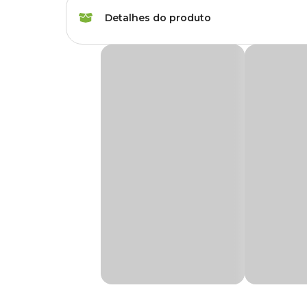
Marca
AMF
Detalhes do produto
Gênero
Unissex
Placa de Advertência Rottweiler AMF
A
Placa de Advertência Rottweiler AMF
é fabricada co
Possui furos nas laterais para facilitar a fixação.
Medidas aproximada
30cm x 20cm