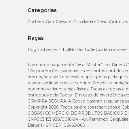
Categorias
Cachorro
Gato
Pássaros
Casa
Jardim
Peixes
Outros p
Raças
Pug
Rottweiler
Pitbull
Border Collie
Golden retriever
Formas de pagamento:
Visa, MasterCard, Diners C
* As promoções, parcerias e descontos contidos e
promoções, será necessário optar por aquela que 
responsabilidade nesse sentido. Preços e condiçõ
podendo variar nas lojas físicas. Todas as regras 
entregues pela Cobasi. Em caso de divergência de v
COMPRA SEGURA. A Cobasi garante segurança para 
Copyright 2026. Todos os direitos reservados à Cob
COBASI COMÉRCIO DE PRODUTOS BÁSICOS E I
CNPJ 53.153.938/0016-94 - Av. Fernando Cerqueira Cé
Barueri - SP CEP: 06465-060