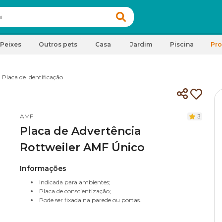
Peixes
Outros pets
Casa
Jardim
Piscina
Pr
Placa de Identificação
AMF
3
Placa de Advertência
Rottweiler AMF Único
Informações
Indicada para ambientes;
Placa de conscientização;
Pode ser fixada na parede ou portas.