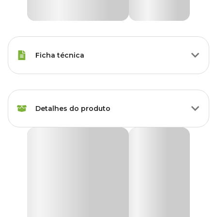
Ficha técnica
Raças de Gato
Todas as Raças
Detalhes do produto
Sabor do
Frango
Petisco
Petisco Whiskas Temptations Anti Bola de Pelo
Idade
Adulto
Gatos Adultos
Deliciosos pedacinhos crocantes por fora e macios por dentro, o
Corante
Sem corante
Petisco Whiskas Temptations Anti Bola de Pelo Gatos
Adultos
é perfeito para todos os momentos do seu pet.
Embalagens com 40g ou
Apresentação
Os petiscos são uma forma de demonstração de carinho pelo seu
80g
pet. Também pode ser usado como recompensa por bom