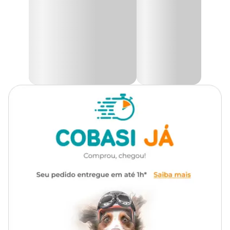
comportamento. Esse
Petisco da Whiskas
vai auxiliar na
eliminação de bolas de pelo do seu pet e cuidar do trato digestivo.
Tipo de petisco
Petisco
A nova embalagem com menos plástico e sistema abre e fecha é
perfeita também para guardar os petiscos por muito mais tempo.
Transgênico
Com transgênico
Aqui na Cobasi você encontra o
Petisco Whiskas Temptations
Anti Bola de Pelo Gatos Adultos com um preço
especial! No
Marca
Whiskas
site, no app ou em nossas lojas físicas.
Gênero
Unissex
Ingredientes:
Milho Integral Moído*, Glúten de Milho*, Farinha de Vísceras de
Aves, Quirera de Arroz, Gordura de Ruminantes, Farinha de Trigo,
Farinha de Carne e Ossos de Bovino, Celulose, Gordura de Ave,
Polpa de Beterraba, Glúten de Trigo, Hidrolisado de Fígado de Ave,
Cloreto de Sódio (Sal Comum), B.H.T. (Hidróxido de Tolueno
Butilado).
*Espécies doadoras do gene:
Agrobacterium
tumefaciens, Bacillus thuringiensis, Streptomyces
viridochromogenes, Zea mays, Sphingobium
herbicidorovans, Dicossoma sp., Diabrotica firgifera,
Thermoccocales spp, Bacillus substilis.