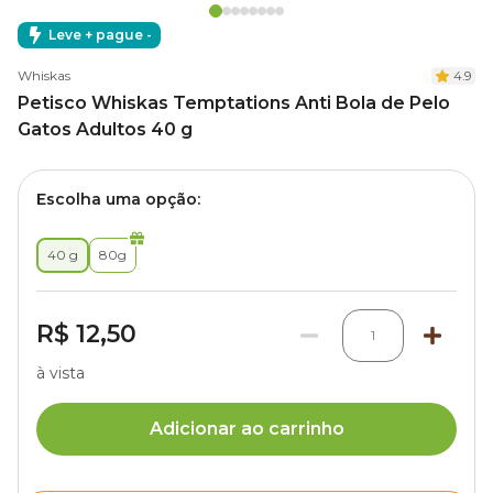
Leve + pague -
Whiskas
4.9
Petisco Whiskas Temptations Anti Bola de Pelo
Gatos Adultos 40 g
Escolha uma opção:
40 g
80g
R$ 12,50
1
à vista
Adicionar ao carrinho