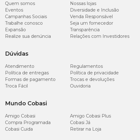
mg/kg
Quem somos
Nossas lojas
Eventos
Diversidade e Inclusão
Campanhas Sociais
Venda Responsável
17
Cálcio (máx.)
1,7%
mg/kg
Trabalhe conosco
Seja um fornecedor
Expansão
Transparência
Realize sua denúncia
Relações com Investidores
6000
Fósforo (mín.)
0,6%
mg/kg
Dúvidas
4800
Sódio (mín.)
0,48%
mg/kg
Atendimento
Regulamentos
Política de entregas
Política de privacidade
Formas de pagamento
Trocas e devoluções
Troca Fácil
Ouvidoria
Quantidade recomendada:
Mundo Cobasi
Ofereça ao seu gato no máximo 12 unidades por dia. Esse petisco
não pode exceder 10% da necessidade diária de calorias do seu pet.
Amigo Cobasi
Amigo Cobasi Plus
Ajuste à quantidade diária de alimento completo e balanceado
Compra Programada
Cobasi Já
oferecido para seu gato e/ou para as atividades do seu gato.
Cobasi Cuida
Retirar na Loja