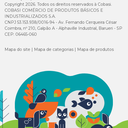
Copyright 2026. Todos os direitos reservados à Cobasi.
COBASI COMÉRCIO DE PRODUTOS BÁSICOS E
INDUSTRIALIZADOS S.A.
CNPJ 53.153.938/0016-94 - Av. Fernando Cerqueira César
Coimbra, nº 210, Galpão A - Alphaville Industrial, Barueri - SP
CEP: 06465-060
Mapa do site
Mapa de categorias
Mapa de produtos