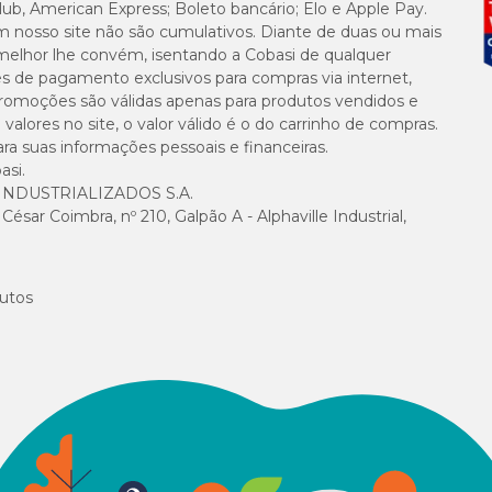
lub, American Express; Boleto bancário; Elo e Apple Pay.
m nosso site não são cumulativos. Diante de duas ou mais
Banana e Melancia Cães Adultos Papaya Pets com preço
especial. Compr
as
.
melhor lhe convém, isentando a Cobasi de qualquer
es de pagamento exclusivos para compras via internet,
e promoções são válidas apenas para produtos vendidos e
alores no site, o valor válido é o do carrinho de compras.
suas informações pessoais e financeiras.
asi.
NDUSTRIALIZADOS S.A.
sar Coimbra, nº 210, Galpão A - Alphaville Industrial,
utos