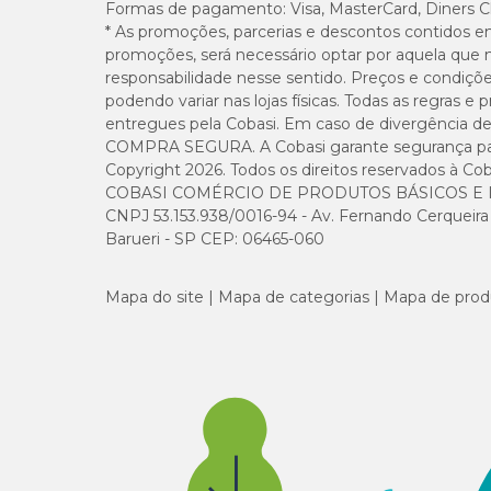
Formas de pagamento:
Visa, MasterCard, Diners C
* As promoções, parcerias e descontos contidos e
Na Cobasi, você encontra o
Petisco Geladitos Frozen 
traga o seu melhor amigo para visitar uma das nossas
loj
promoções, será necessário optar por aquela que 
responsabilidade nesse sentido. Preços e condiçõ
podendo variar nas lojas físicas. Todas as regras 
entregues pela Cobasi. Em caso de divergência de v
COMPRA SEGURA. A Cobasi garante segurança para 
Copyright 2026. Todos os direitos reservados à Cob
COBASI COMÉRCIO DE PRODUTOS BÁSICOS E I
CNPJ 53.153.938/0016-94 - Av. Fernando Cerqueira Cé
Barueri - SP CEP: 06465-060
Mapa do site
Mapa de categorias
Mapa de prod