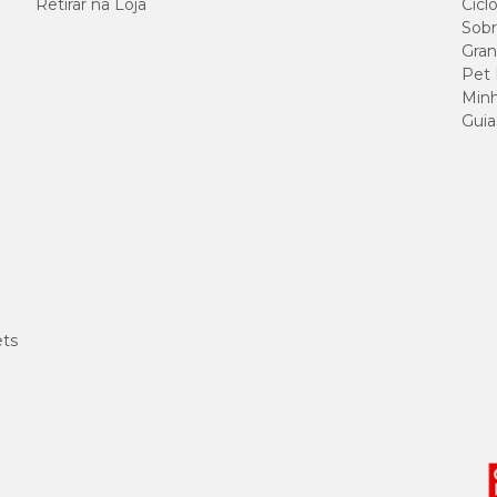
Retirar na Loja
Cicl
Sobr
60 g/kg
Gran
Pet
Minh
30 g/kg
Guia
20 g/kg
55 g/kg
3.900 m
1500 mg
ets
10 g/kg
2000 m