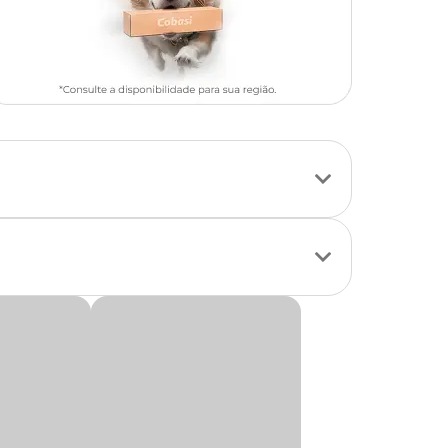
ntreter os cães em
adar canino. O
ntos de diversão e