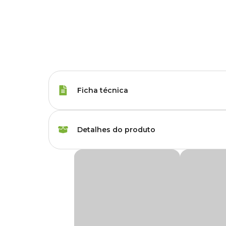
Ficha técnica
Porte
Raças Minis, Raças 
Detalhes do produto
Sabor do Petisco
Banana, Melancia
Petisco Geladitos Frozen Banana e Melancia
Idade
Adulto
O
Petisco Geladitos Frozen Banana e Melancia Cãe
dias quentes. Na embalagem vem cinco unidades com sabor 
sorvete para cachorro
pode ser congelado no freezer dom
Corante
Com corante artificial
Indicado para cães de todas as raças e tamanhos, o
petisc