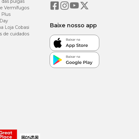
o das pulgas
e Vermífugos
 Plus
 Day
Baixe nosso app
a Loja Cobasi
s de cuidados
g/kg
/kg
g/kg