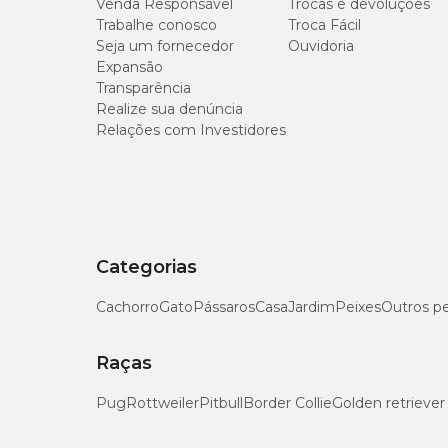
Venda Responsável
Trocas e devoluções
Trabalhe conosco
Troca Fácil
Proteína Bruta (mín.)
Seja um fornecedor
Ouvidoria
Expansão
Transparência
Extrato Etéreo (mín.)
Realize sua denúncia
Relações com Investidores
Matéria Fibrosa (máx.)
Matéria Mineral (máx.)
Sódio (mín.)
Categorias
Cálcio (mín.)
Cachorro
Gato
Pássaros
Casa
Jardim
Peixes
Outros p
Cálcio (máx.)
Raças
Fósforo (mín.)
Pug
Rottweiler
Pitbull
Border Collie
Golden retriever