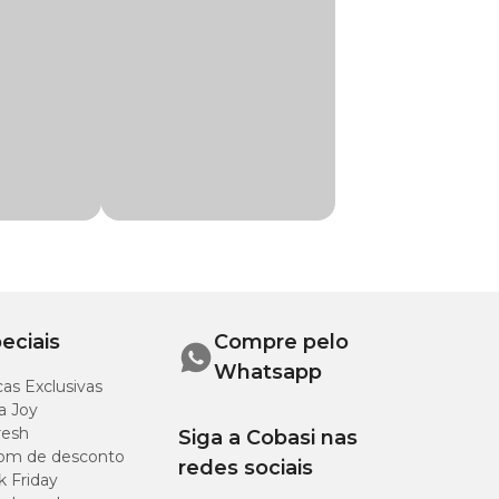
ências do mercado
a Desidratada, Óleo
melho Amaranto,
 Fígado de Aves).
 thaliana,
e max, A.
eciais
Compre pelo
Helianthus anus, S.
Whatsapp
as Exclusivas
a Joy
resh
Siga a Cobasi nas
om de desconto
redes sociais
k Friday
g