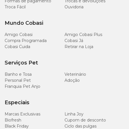
Formas de pagamento
Trocas e devoluções
Energia Metabolizável
45
-
Troca Fácil
Ouvidoria
(calculada)
kcal/unidade
Mundo Cobasi
Amigo Cobasi
Amigo Cobasi Plus
Quantidade recomendada
Compra Programada
Cobasi Já
Cobasi Cuida
Retirar na Loja
A quantidade sugerida é de 1 unidade por dia.
Serviços Pet
Banho e Tosa
Veterinário
Personal Pet
Adoção
Franquia Pet Anjo
Especiais
Marcas Exclusivas
Linha Joy
Biofresh
Cupom de desconto
Black Friday
Ciclo das pulgas