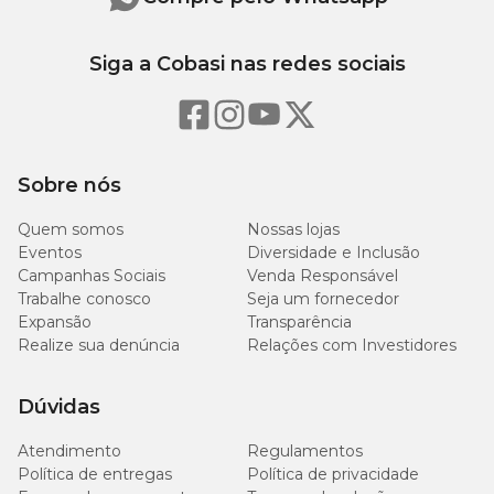
Extrato etéreo (mín.)
10 g/kg
1,0%
Siga a Cobasi nas redes sociais
Matéria fibrosa (máx.)
35 g/kg
3,5%
Matéria mineral (máx.)
60 g/kg
6,0%
Sobre nós
2.500
Cálcio (mín.)
0,25%
mg/kg
Quem somos
Nossas lojas
Eventos
Diversidade e Inclusão
Campanhas Sociais
Venda Responsável
8.000
Cálcio (max.)
0,80%
Trabalhe conosco
Seja um fornecedor
mg/kg
Expansão
Transparência
Realize sua denúncia
Relações com Investidores
2.500
Fósforo (mín.)
0,25%
mg/kg
Dúvidas
8.000
Fósforo (max.)
0,80%
mg/kg
Atendimento
Regulamentos
Política de entregas
Política de privacidade