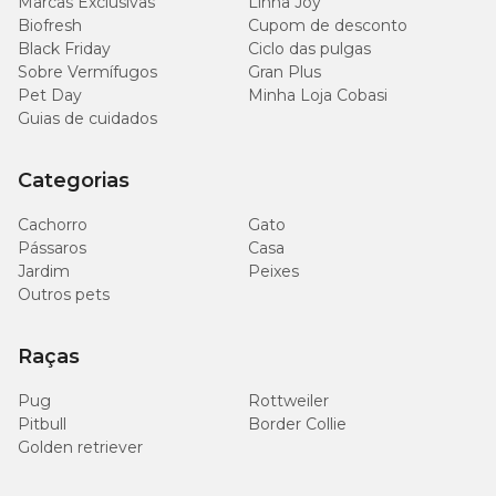
Marcas Exclusivas
Linha Joy
Energia Metabolizável (mín.)
2.954kcal/kg
Biofresh
Cupom de desconto
Black Friday
Ciclo das pulgas
Sobre Vermífugos
Gran Plus
Pet Day
Minha Loja Cobasi
Guias de cuidados
Enriquecimento Mínimo
Vitamina E 600UI; Zinco 190mg.
Categorias
Cachorro
Gato
Quantidade Diária Recomendada
Pássaros
Casa
Jardim
Peixes
Fornecer um petisco por dia para cães de raças médias e grandes
Outros pets
acima de 10kg. Não é recomendado para filhotes com menos de 4
meses.
Raças
Uma vez aberto, fornecer em até 14 dias. Sempre deixe água fresca
e limpa disponível. Armazene em local fresco e seco e mantenha a
embalagem fechada.
Pug
Rottweiler
Pitbull
Border Collie
Este produto não substitui o alimento completo.
Golden retriever
Onde comprar Petisco Dental N&D Quinoa?