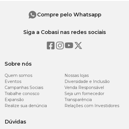
heptahidratado, celulose microcristalina, carboximetilcelulose
sódica, goma guar, concentrado de tocoferóis.
Compre pelo Whatsapp
Níveis de Garantia
Siga a Cobasi nas redes sociais
140g/kg
Umidade (máx.)
(14%)
108g/kg
Proteína Bruta (mín.)
(10,8%)
Sobre nós
Quem somos
Nossas lojas
Extrato Etéreo (mín.)
21g/kg (2,1%)
Eventos
Diversidade e Inclusão
Campanhas Sociais
Venda Responsável
Matéria Fibrosa (máx.)
31g/kg (3,1%)
Trabalhe conosco
Seja um fornecedor
Expansão
Transparência
Realize sua denúncia
Relações com Investidores
Matéria Mineral (máx.)
60g/kg (6%)
1.000mg/kg
Dúvidas
Cálcio (mín.)
(0,1%)