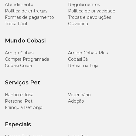
Atendimento
Regulamentos
Política de entregas
Política de privacidade
Cálcio (máx.)
12g/kg (1,2%)
Formas de pagamento
Trocas e devoluções
Troca Fácil
Ouvidoria
1.000mg/kg
Fósforo (mín.)
(0,1%)
Mundo Cobasi
Potássio (mín.)
1.000mg/kg
Amigo Cobasi
Amigo Cobasi Plus
Compra Programada
Cobasi Já
Sódio (mín.)
1.000mg/kg
Cobasi Cuida
Retirar na Loja
Inulina (mín.)
1.000mg/kg
Serviços Pet
Fruto-oligossacarídeos (mín.)
1.000mg/kg
Banho e Tosa
Veterinário
Personal Pet
Adoção
Franquia Pet Anjo
Ômega 6 (mín.)
3.000mg/kg
Ômega 3 (mín.)
5.000mg/kg
Especiais