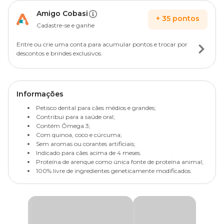
Amigo Cobasi
+
35
pontos
Cadastre-se e ganhe
Entre ou crie uma conta para acumular pontos e trocar por
descontos e brindes exclusivos.
Informações
Petisco dental para cães médios e grandes;
Contribui para a saúde oral;
Contém Ômega 3;
Com quinoa, coco e cúrcuma;
Sem aromas ou corantes artificiais;
Indicado para cães acima de 4 meses.
Proteína de arenque como única fonte de proteína animal;
100% livre de ingredientes geneticamente modificados.