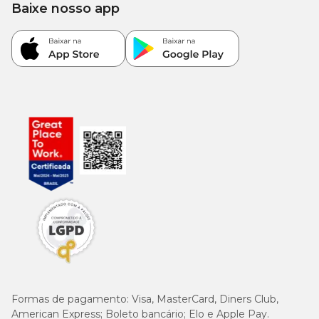
Baixe nosso app
Na Cobasi você encontra o
Petisco Dental N&D Quinoa Cães
Médios e Grandes Arenque, Quinoa, Coco e Cúrcuma com
preço especial
, além de ofertas e condições exclusivas para
cuidar do seu pet todos os dias. Compre pelo site, App ou em uma
das lojas físicas e aproveite os benefícios da
Compra Programada
, garantindo mais praticidade na rotina.
Cadastre-se também no
Amigo Cobasi
e aproveite vantagens e
benefícios exclusivos.
Formas de pagamento:
Visa, MasterCard, Diners Club,
American Express; Boleto bancário; Elo e Apple Pay.