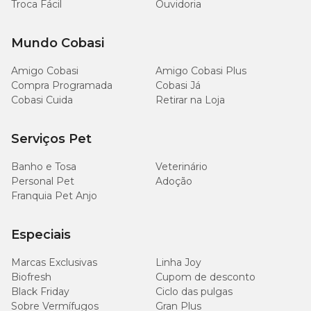
Troca Fácil
Ouvidoria
Na Cobasi, você encontra o
Petisco Dental Fresh Banana e
Menta Cães Raças Pequenas Papaya Pets com preço
especial. Compre pelo site, app ou traga o seu melhor amigo para
Mundo Cobasi
visitar uma das nossas
lojas
.
Amigo Cobasi
Amigo Cobasi Plus
Compra Programada
Cobasi Já
Cobasi Cuida
Retirar na Loja
Serviços Pet
Banho e Tosa
Veterinário
Personal Pet
Adoção
Franquia Pet Anjo
Especiais
Marcas Exclusivas
Linha Joy
Biofresh
Cupom de desconto
Black Friday
Ciclo das pulgas
Sobre Vermífugos
Gran Plus