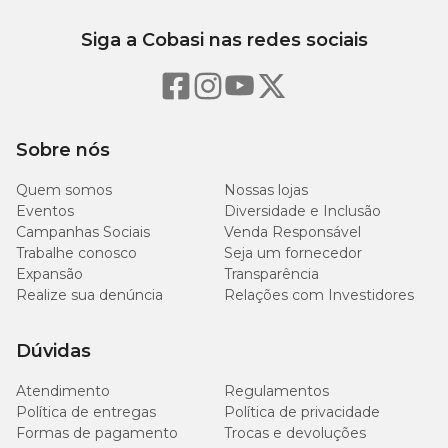
Siga a Cobasi nas redes sociais
55 g/kg
Matéria Mineral (máx.)
(5,5%)
3.900
Sódio (mín.)
mg/kg
Sobre nós
(0,39%)
Quem somos
Nossas lojas
1500
Eventos
Diversidade e Inclusão
Cálcio (mín.)
mg/kg
Campanhas Sociais
Venda Responsável
(0,15%)
Trabalhe conosco
Seja um fornecedor
Expansão
Transparência
10 g/kg
Cálcio (máx.)
Realize sua denúncia
Relações com Investidores
(1,0%)
Dúvidas
2000
Fósforo (mín.)
mg/kg
(0,2%)
Atendimento
Regulamentos
Política de entregas
Política de privacidade
Formas de pagamento
Trocas e devoluções