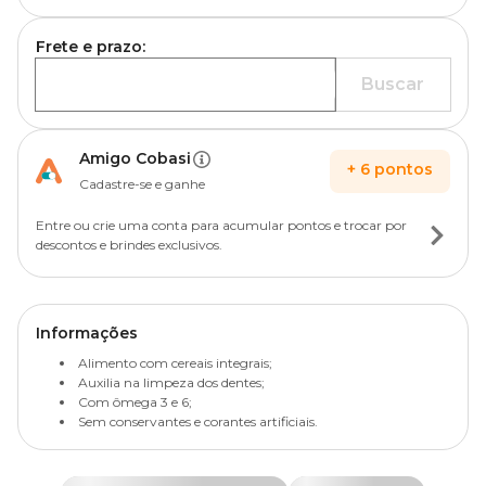
Frete e prazo:
Buscar
Amigo Cobasi
+
6
pontos
Cadastre-se e ganhe
Entre ou crie uma conta para acumular pontos e trocar por
descontos e brindes exclusivos.
Informações
Alimento com cereais integrais;
Auxilia na limpeza dos dentes;
Com ômega 3 e 6;
Sem conservantes e corantes artificiais.