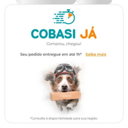
Ingredientes
Transgênico
Sem transgênico
Farinha de vísceras de aves, farinha de trigo, farinha trigo integral,
óleo de vísceras de aves, farelo de trigo, hidrolisado de fígado de
Marca
Bilisko
frango, açúcar, hexametafosfato de sódio, bicarbonato de sódio,
propionato de cálcio, aditivo antioxidante, vitamina A, D3, E, K3,
B1, B2, B6, B12, B3, ácido pantotênico, ácido fólico, cloreto de
Gênero
Unissex
colina, biotina, sulfato de ferro, sulfato de cobre, sulfato de
manganês, sulfato de zinco, iodato de cálcio e selenito de sódio.
Níveis de garantia
Proteína Bruta (mín.)
120g/kg
12%
Extrato Etéreo (mín.)
80g/kg
8%
Umidade (máx.)
100g/kg
10%
Cálcio (mín.)
1.200mg/kg
0,12%