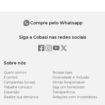
Cálcio (máx.)
6.000g/kg
0,6%
Fósforo (mín.)
1.200mg/kg
0,12%
Compre pelo Whatsapp
Mat. Mineral (máx.)
50g/kg
12%
Siga a Cobasi nas redes sociais
Fibra Bruta (máx.)
35g/kg
3,5%
2.500
Energia Metabolizável
-
kcal/kg
Sobre nós
Quem somos
Nossas lojas
Eventos
Diversidade e Inclusão
Campanhas Sociais
Venda Responsável
Recomendação diária
Trabalhe conosco
Seja um fornecedor
Expansão
Transparência
Realize sua denúncia
Relações com Investidores
Peso (Porte)
Quantidade