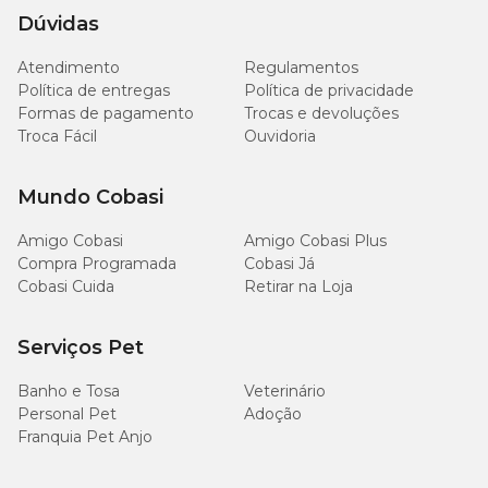
Dúvidas
Miniatura (até 5 kg)
1 unidade
Atendimento
Regulamentos
Pequeno (5 kg à 10 Kg)
2 unidades
Política de entregas
Política de privacidade
Formas de pagamento
Trocas e devoluções
Médio (10 kg à 20 kg)
4 unidades
Troca Fácil
Ouvidoria
Grande (acima 20 kg)
6 unidades
Mundo Cobasi
Amigo Cobasi
Amigo Cobasi Plus
Compra Programada
Cobasi Já
Cobasi Cuida
Retirar na Loja
Serviços Pet
Banho e Tosa
Veterinário
Personal Pet
Adoção
Franquia Pet Anjo