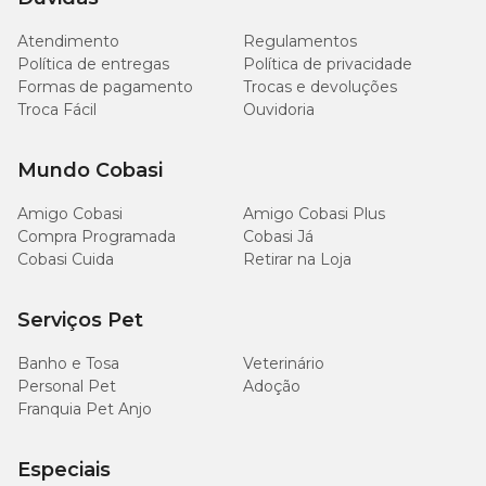
Miniatura (até 5 kg)
1 unidade
Atendimento
Regulamentos
Política de entregas
Política de privacidade
Pequeno (5 kg à 10 Kg)
2 unidades
Formas de pagamento
Trocas e devoluções
Troca Fácil
Ouvidoria
Médio (10 kg à 20 kg)
4 unidades
Mundo Cobasi
Grande (acima 20 kg)
6 unidades
Amigo Cobasi
Amigo Cobasi Plus
Compra Programada
Cobasi Já
Cobasi Cuida
Retirar na Loja
Serviços Pet
Banho e Tosa
Veterinário
Personal Pet
Adoção
Franquia Pet Anjo
Especiais