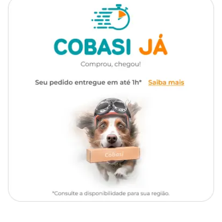
Ingredientes
Gênero
Unissex
Farinha de trigo, carne mecanicamente separada de frango, fígado
de frango, açúcar, gordura vegetal estabilizada, bicarbonato de
sódio, Aditivo antioxidante, aditivo prebiótico, propionato de cálcio,
vitaminas A, D3, E, K3, B1, B2, B6, B12 e B3, pantotenato de cálcio,
ácido fólico, cloreto de colina, biotina, sulfato de cobre, sulfato de
manganês, sulfato de zinco, iodato de cálcio e selenito de sódio.
Níveis de garantia
Proteína Bruta (mín.)
100g/kg
Extrato Etéreo (mín.)
52g/kg
Umidade (máx.)
100g/kg
Cálcio (mín.)
8.000mg/kg