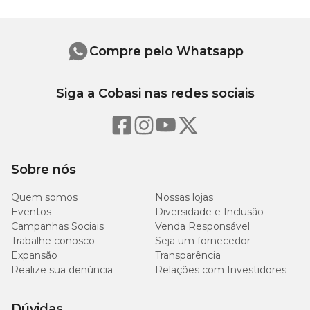
Cálcio (máx.)
8.500mg/kg
Compre pelo Whatsapp
Fósforo (mín.)
3.000mg/kg
Siga a Cobasi nas redes sociais
Mat. Mineral (máx.)
16g/kg
Mat. Fibrosa (máx.)
12g/kg
2.500
Energia Metabolizável
Sobre nós
kcal/kg
Quem somos
Nossas lojas
Eventos
Diversidade e Inclusão
Campanhas Sociais
Venda Responsável
Trabalhe conosco
Seja um fornecedor
Recomendação diária
Expansão
Transparência
Realize sua denúncia
Relações com Investidores
Peso (Porte)
Quantidade
Dúvidas