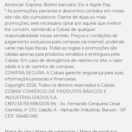
American Express; Boleto bancário; Elo e Apple Pay.
* As promoções, parcerias e descontos contidos em nosso
site não são cumulativos. Diante de duas ou mais
promoções, será necessário optar por aquela que melhor
lhe convém, isentando a Cobasi de qualquer
responsabilidade nesse sentido. Preços e condições de
pagamento exclusivos para compras via internet, podendo
variar nas lojas físicas. Todas as regras e promoções são
válidas apenas para produtos vendidos e entregues pela
Cobasi. Em caso de divergência de valores no site, o valor
válido é o do carrinho de compras.
COMPRA SEGURA. A Cobasi garante segurança para suas
informações pessoais e financeiras.
Copyright 2026. Todos os direitos reservados à Cobasi.
COBASI COMÉRCIO DE PRODUTOS BÁSICOS E
INDUSTRIALIZADOS S.A.
CNPJ 53.153.938/0016-94 - Av. Fernando Cerqueira César
Coimbra, nº 210, Galpão A - Alphaville Industrial, Barueri - SP
CEP: 06465-060
Mapa do site
Mapa de categorias
Mapa de produtos