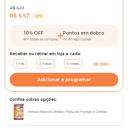
R$ 6,19
R$ 5,57
-10%
10% OFF
Pontos em dobro
em todas as compras
no Amigo Cobasi
Receber ou retirar em loja a cada:
1 mês
2 meses
3 meses
Ver mais
Adicionar e programar
Confira outras opções:
Petisco Biscoito Bilisko Malucão Frango e Cereais