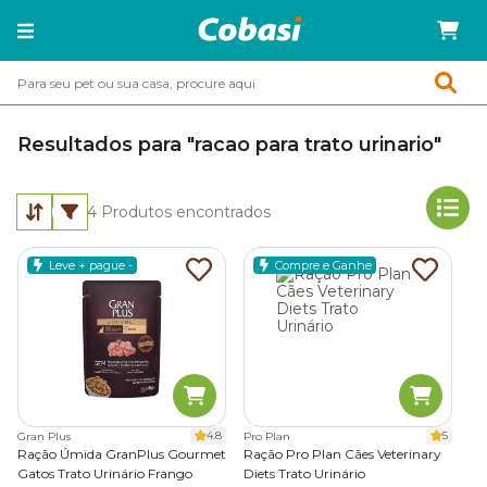
Resultados para "racao para trato urinario"
4
Produtos encontrados
Leve + pague -
Compre e Ganhe
4.8
5
Gran Plus
Pro Plan
Ração Úmida GranPlus Gourmet
Ração Pro Plan Cães Veterinary
Gatos Trato Urinário Frango
Diets Trato Urinário