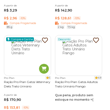
A partir de
A partir de
R$ 3,29
R$ 142,90
R$ 2,96
R$ 128,61
-10%
-10%
Compra Programada
Compra Programada
85 g
2 kg
7,5 kg
Compre e Ganhe
Desconto
5
4.9
Pro Plan
Pro Plan
Ração Pro Plan Gatos Veterinary
Ração Pro Plan Gatos Adultos
Diets Trato Urinário
Trato Urinário Frango
A partir de
Que pena, produto sem
R$ 170,90
estoque no momento =(
R$ 153,81
-10%