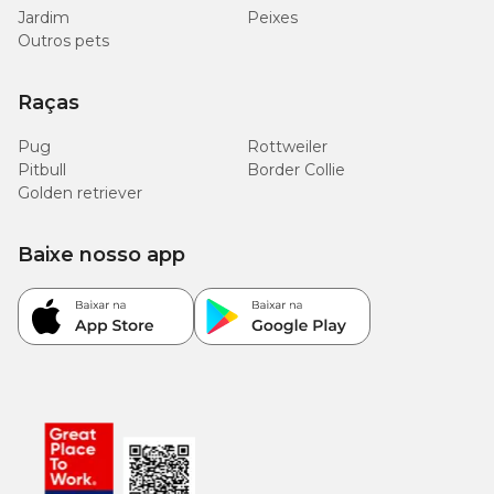
Sobrepeso
Magro
gato
ideal
Jardim
Peixes
Outros pets
(33g)
2 kg
-
(39g) 1/2
3/8
Raças
(43g)
(52g)
Pug
Rottweiler
3 kg
-
1/2
5/8
Pitbull
Border Collie
Golden retriever
(53g)
(64g)
4 kg
-
5/8
3/4
Baixe nosso app
(63g)
(75g)
5 kg
(50g) 5/8
3/4
7/8
(71g)
6 kg
(57g) 3/4
(85g) 1
7/8
(95g) 1
7 kg
(63g) 3/4
(79g) 1
1/8