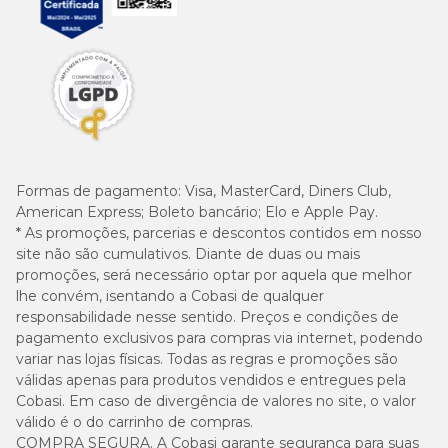
(87g) 1
(105g) 1
8 kg
(70g) 7/8
1/8
1/4
(95g) 1
(114g) 1
9 kg
(76g) 7/8
1/8
3/8
(102g)
(123g) 1
10 kg
(82g) 1
1 1/4
1/2
Formas de pagamento:
Visa, MasterCard, Diners Club,
American Express; Boleto bancário; Elo e Apple Pay.
* As promoções, parcerias e descontos contidos em nosso
1 copo = 240 ml = 82 gramas
site não são cumulativos. Diante de duas ou mais
promoções, será necessário optar por aquela que melhor
lhe convém, isentando a Cobasi de qualquer
Enriquecimentos por Kg (mín.)
responsabilidade nesse sentido. Preços e condições de
pagamento exclusivos para compras via internet, podendo
Vitaminas: A: 22.300 UI, D3: 800 UI, E: 500 UI, B1: 14 mg, B2: 52,8
variar nas lojas físicas. Todas as regras e promoções são
mg, B6: 43,8 mg, B12: 140 µg, Niacina: 186 mg, B5: 57,6 mg, Ácido
válidas apenas para produtos vendidos e entregues pela
fólico: 12,9 mg, Biotina: 3,37 mg, Colina: 3.200 mg.
Cobasi. Em caso de divergência de valores no site, o valor
Minerais: Cobre: 10 mg, Ferro: 34 mg, Manganês: 44 mg, Iodo: 3,4
mg, Zinco: 132 mg, Selênio: 0,05 mg.
válido é o do carrinho de compras.
COMPRA SEGURA. A Cobasi garante segurança para suas