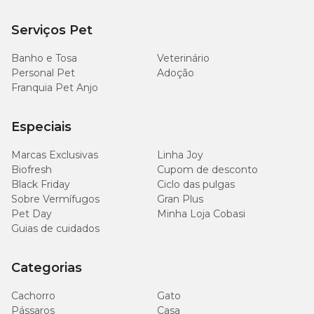
17,04g/kg
Cloro (mín.)
(1,704%)
Serviços Pet
8.000mg/kg
Banho e Tosa
Veterinário
Potássio (mín.)
(0,8%)
Personal Pet
Adoção
Franquia Pet Anjo
400mg/kg
Magnésio (mín.)
(0,04%)
Especiais
9.000mg/kg
Marcas Exclusivas
Linha Joy
Metionina (mín.)
(0,9%)
Biofresh
Cupom de desconto
Black Friday
Ciclo das pulgas
2.070mg/kg
Sobre Vermífugos
Gran Plus
Taurina (mín.)
(0,207%)
Pet Day
Minha Loja Cobasi
Guias de cuidados
Categorias
Guia de alimentação
Cachorro
Gato
Peso do
Peso
Pássaros
Casa