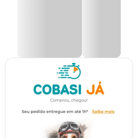
estruvite.
Transgênico
Com transgênico
Esta fórmula ajuda a dissolver todos os tipos de cálculos de
estruvite que se podem formar na bexiga. Ajuda a diluir a urina,
Corante
Sem corante
tornando menos provável a formação de cálculos de estruvite ou
oxalato de cálcio. Contém uma baixa RSS (sobressaturação
relativa) para ajudar a reduzir a concentração de íons que podem
Tipo da Ração
Super Premium
contribuir para a formação de cristais no trato urinário.
Teor reduzido de magnésio, um componente natural dos cristais de
Marca
Royal Canin
estruvite. Também promove um ambiente urinário desfavorável
ao desenvolvimento tanto de cálculos por estruvite como de
oxalato de cálcio.
Gênero
Unissex
É importante que este produto seja dado ao seu animal de
estimação apenas quando recomendado por um médico-
veterinário.
Seu pet feliz e mais saudável! Compre a
Ração Royal Canin
Urinary S/O Gatos Adultos com um preço
especial que só a
Cobasi pode oferecer!
Ingredientes:
Quirera de arroz, milho moído*, farinha de torresmo, farinha de