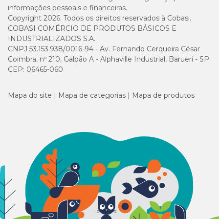
informações pessoais e financeiras.
Guia para troca de ração
Copyright 2026. Todos os direitos reservados à Cobasi.
COBASI COMÉRCIO DE PRODUTOS BÁSICOS E
Caso haja necessidade em inserir uma nova ração para seu pet, é
INDUSTRIALIZADOS S.A.
importante que a troca seja gradual e crescente. Para garantir
CNPJ 53.153.938/0016-94 - Av. Fernando Cerqueira César
uma perfeita adaptação e aceitação, você pode seguir a sugestão
Coimbra, nº 210, Galpão A - Alphaville Industrial, Barueri - SP
abaixo ou conforme orientação do médico-veterinário:
CEP: 06465-060
Guia para troca de ração
Mapa do site
Mapa de categorias
Mapa de produtos
Caso haja necessidade em inserir uma nova ração para seu pet, é
importante que a troca seja gradual e crescente. Para garantir
uma perfeita adaptação e aceitação, você pode seguir a sugestão
abaixo ou conforme orientação do médico-veterinário: