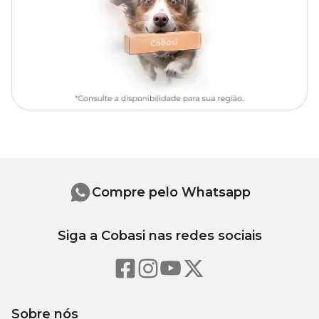
vísceras de aves, farelo de glúten de milho*, gordura de frango, fibra
de soja*, glúten de trigo, gordura suína, óleo branqueado e
desodorizado de peixes, óleo de soja refinado*, cloreto de sódio (sal
comum), cloreto de potássio, fosfato monocálcico, bissulfato de
sódio, frutooligossacarídeos, extrato de marigold (Tagetes erecta),
retinol (vitamina A), colecalciferol (vitamina D3), acetato de dl-alfa
tocoferol (vitamina E), cloridrato de tiamina (vitamina B1),
riboflavina (vitamina B2), cloridrato de piridoxina (vitamina B6),
cianocobalamina (vitamina B12), ácido nicotínico (niacina), D-
pantotenato de cálcio, biotina, ácido fólico, cloreto de colina,
sulfato de ferro, sulfato de cobre, sulfato de cálcio, óxido de zinco,
óxido de manganês, iodato de cálcio, levedura enriquecida com
selênio, zinco aminoácido quelato, manganês aminoácido quelato,
cobre aminoácido quelato, DL-metionina, taurina, hidrolisado de
fígado de aves, antioxidante BHA (butilhidroxianisol).
Compre pelo Whatsapp
Níveis de garantia:
Siga a Cobasi nas redes sociais
Umidade (máx.)
70g/kg (7%)
325g/kg
Proteína Bruta (mín.)
(32,5%)
Sobre nós