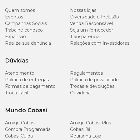
Extrato Etéreo (mín.)
130g/kg (13%)
Quem somos
Nossas lojas
Eventos
Diversidade e Inclusão
Campanhas Sociais
Venda Responsável
Matéria Fibrosa (máx.)
31g/kg (3,1%)
Trabalhe conosco
Seja um fornecedor
Expansão
Transparência
102g/kg
Matéria Mineral (máx.)
Realize sua denúncia
Relações com Investidores
(10,2%)
Dúvidas
5.460mg/kg
Cálcio (mín.)
(0,546%)
Atendimento
Regulamentos
Política de entregas
Política de privacidade
12,74g/kg
Cálcio (máx.)
Formas de pagamento
Trocas e devoluções
(1,274%)
Troca Fácil
Ouvidoria
5.400mg/kg
Fósforo (mín.)
(0,54%)
Mundo Cobasi
Amigo Cobasi
Amigo Cobasi Plus
10,4g/kg
Sódio (mín.)
(1,04%)
Compra Programada
Cobasi Já
Cobasi Cuida
Retirar na Loja