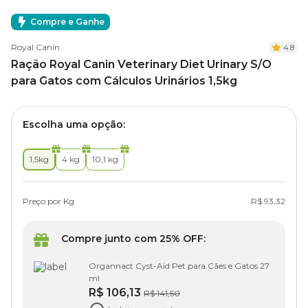
Compre e Ganhe
Royal Canin
4.8
Ração Royal Canin Veterinary Diet Urinary S/O
para Gatos com Cálculos Urinários 1,5kg
Escolha uma opção:
1,5kg
4 kg
10,1 kg
Preço por Kg
R$ 93,32
Compre junto com 25% OFF:
Organnact Cyst-Aid Pet para Cães e Gatos 27
ml
R$ 106,13
R$ 141,50