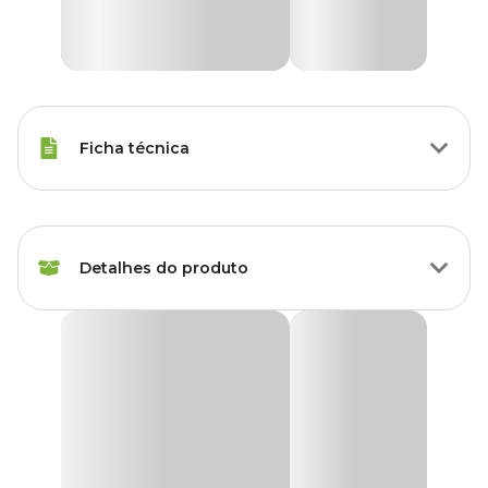
Ficha técnica
Raças de Gato
Todas as Raças
Detalhes do produto
Tipo Ração
Trato Urinário
Medicamentosa
Ração Royal Canin Urinary S/O Gatos com Cálculos
500 g, 1.5 kg, 2 kg, 4
Urinários
Peso da Ração
kg, 10.1 kg
A
Ração Royal Canin Urinary S/O
é uma ração coadjuvante
indicada para gatos adultos com cálculos ou doenças do trato
Idade
Adulto, Sênior
urinário. É especificamente formulada para ajudar a apoiar gatos
com sensibilidades urinárias tais como cristais e cálculos de