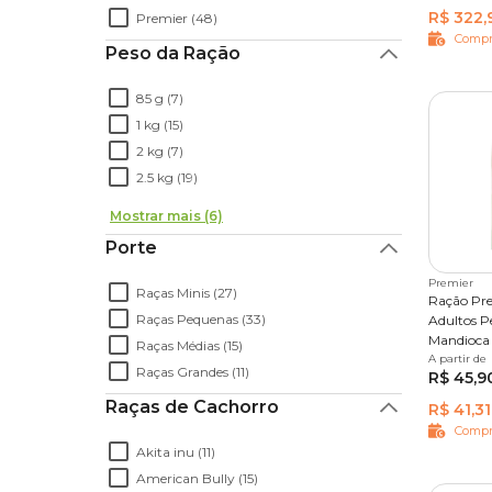
R$ 322,
Premier (48)
Compr
Peso da Ração
85 g (7)
1 kg (15)
2 kg (7)
2.5 kg (19)
Mostrar mais (6)
Porte
Premier
Raças Minis (27)
Ração Pre
Raças Pequenas (33)
Adultos P
Mandioca
Raças Médias (15)
A partir de
1 kg
2
Raças Grandes (11)
R$ 45,9
Raças de Cachorro
R$ 41,31
Compr
Akita inu (11)
American Bully (15)