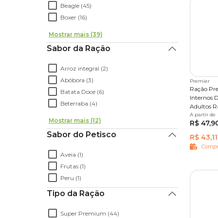
Beagle (45)
Boxer (16)
Mostrar mais (39)
Sabor da Ração
Arroz integral (2)
Abóbora (3)
Premier
Ração Pr
Batata Doce (6)
Internos 
Beterraba (4)
Adultos R
Salmão
A partir de
1 kg
2
Mostrar mais (12)
R$ 47,9
Sabor do Petisco
R$ 43,11
Compr
Aveia (1)
Frutas (1)
Peru (1)
Tipo da Ração
Super Premium (44)