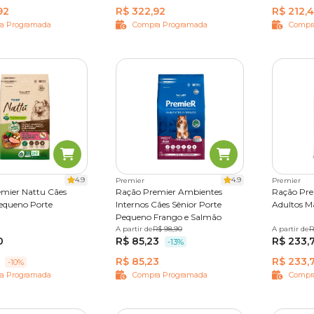
92
R$ 322,92
R$ 212,
a Programada
Compra Programada
Compr
4.9
4.9
Premier
Premier
mier Nattu Cães
Ração Premier Ambientes
Ração Pre
equeno Porte
Internos Cães Sênior Porte
Adultos M
Pequeno Frango e Salmão
,5 kg
10,1 kg
A partir de
1 kg
2,5 kg
R$ 98,90
12 kg
A partir de
12 kg
R
0
R$ 85,23
R$ 233,
-13%
R$ 85,23
R$ 233,
-10%
a Programada
Compra Programada
Compr