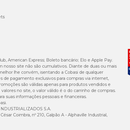
ets
lub, American Express; Boleto bancário; Elo e Apple Pay.
m nosso site não são cumulativos. Diante de duas ou mais
melhor lhe convém, isentando a Cobasi de qualquer
es de pagamento exclusivos para compras via internet,
e promoções são válidas apenas para produtos vendidos e
alores no site, o valor válido é o do carrinho de compras.
suas informações pessoais e financeiras.
asi.
NDUSTRIALIZADOS S.A.
sar Coimbra, nº 210, Galpão A - Alphaville Industrial,