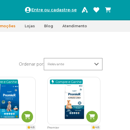
Entre ou cadastre-se
omoções
Lojas
Blog
Atendimento
Ordenar por
:
re e Ganhe
Compre e Ganhe
4.8
4.8
Premier