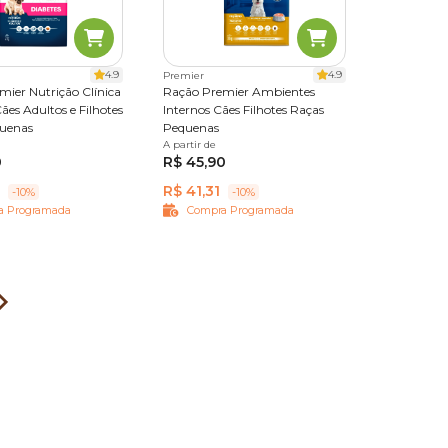
4.9
4.9
Premier
mier Nutrição Clínica
Ração Premier Ambientes
ães Adultos e Filhotes
Internos Cães Filhotes Raças
uenas
Pequenas
0,1 kg
A partir de
1 kg
2,5 kg
7,5 kg
12 kg
0
R$ 45,90
R$ 41,31
-10%
-10%
a Programada
Compra Programada