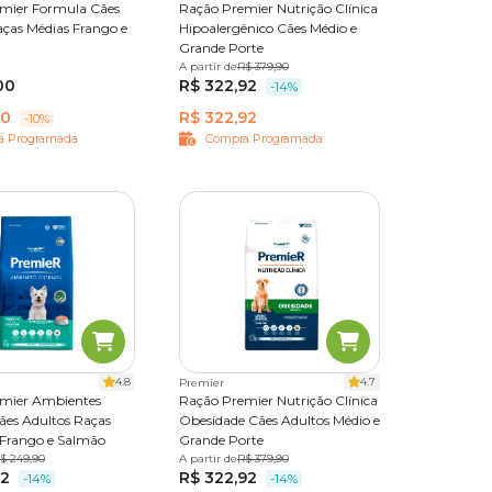
mier Formula Cães
Ração Premier Nutrição Clínica
aças Médias Frango e
Hipoalergênico Cães Médio e
Grande Porte
20 kg
A partir de
10,1 kg
R$ 379,90
00
R$ 322,92
-14%
20
R$ 322,92
-10%
a Programada
Compra Programada
4.8
4.7
Premier
mier Ambientes
Ração Premier Nutrição Clínica
ães Adultos Raças
Obesidade Cães Adultos Médio e
Frango e Salmão
Grande Porte
5 kg
$ 249,90
12 kg
7,5 kg
A partir de
10,1 kg
R$ 379,90
42
R$ 322,92
-14%
-14%