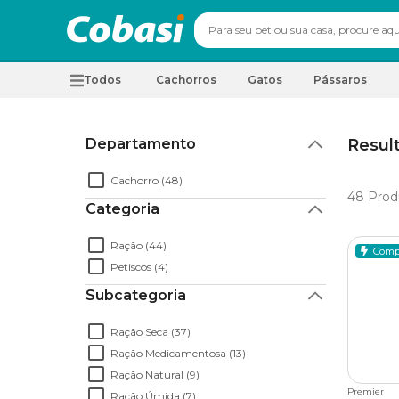
Todos
Cachorros
Gatos
Pássaros
Departamento
Resul
Cachorro (48)
48
Prod
Categoria
Ração (44)
Comp
Petiscos (4)
Subcategoria
Ração Seca (37)
Ração Medicamentosa (13)
Ração Natural (9)
Premier
Ração Úmida (7)