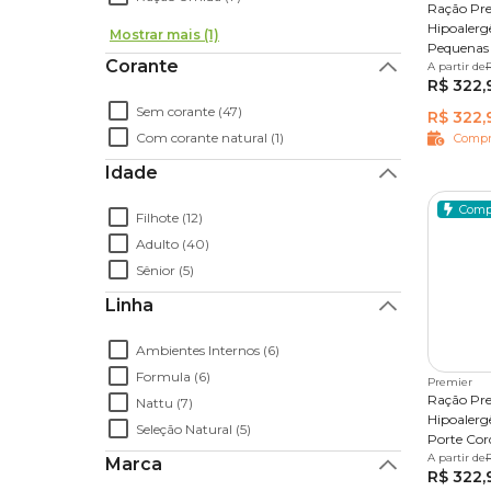
Ração Pre
Hipoalerg
Mostrar mais (1)
Pequenas 
Corante
A partir de
2 kg
1
R$ 322,
Sem corante (47)
R$ 322,
Com corante natural (1)
Compr
Idade
Comp
Filhote (12)
Adulto (40)
Sênior (5)
Linha
Ambientes Internos (6)
Formula (6)
Premier
Ração Pre
Nattu (7)
Hipoalerg
Seleção Natural (5)
Porte Cor
A partir de
2 kg
1
Marca
R$ 322,