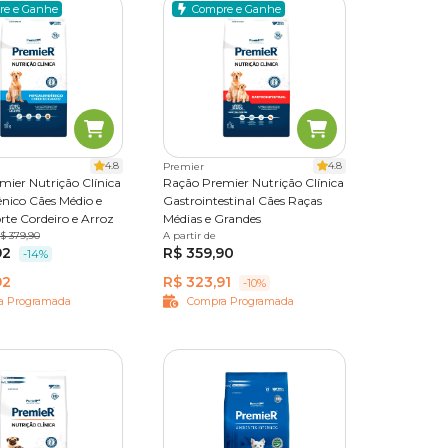
re e Ganhe
Compre e Ganhe
4.8
4.8
Premier
mier Nutrição Clínica
Ração Premier Nutrição Clínica
nico Cães Médio e
Gastrointestinal Cães Raças
te Cordeiro e Arroz
Médias e Grandes
$ 379,90
A partir de
10,1 kg
92
R$ 359,90
-14%
92
R$ 323,91
-10%
a Programada
Compra Programada