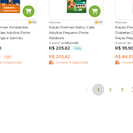
4.8
4.9
Premier
Premier
emier Ambientes
Ração Premier Nattu Cães
Ração Pre
Cães Adultos Porte
Adultos Pequeno Porte
Diabetes C
ngo e Salmão
Abóbora
Raças Peq
12 kg
A partir de
1 kg
2,5 kg
R$ 241,90
10,1 kg
A partir de
2 kg
1
0
R$ 205,62
R$ 95,9
-14%
1
R$ 205,62
R$ 86,31
-10%
a Programada
Compra Programada
Compr
1
2
3