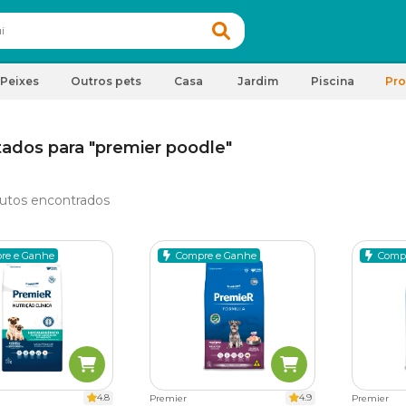
Peixes
Outros pets
Casa
Jardim
Piscina
Pr
tados para "premier poodle"
utos encontrados
re e Ganhe
Compre e Ganhe
Comp
4.8
4.9
Premier
Premier