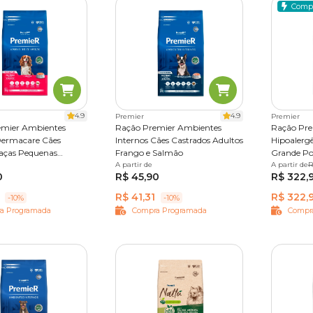
Comp
4.9
4.9
Premier
Premier
emier Ambientes
Ração Premier Ambientes
Ração Pre
Dermacare Cães
Internos Cães Castrados Adultos
Hipoalergê
aças Pequenas
Frango e Salmão
Grande Por
,5 kg
12 kg
A partir de
1 kg
2,5 kg
12 kg
A partir de
10,1 kg
R
0
R$ 45,90
R$ 322,
R$ 41,31
R$ 322,
-10%
-10%
a Programada
Compra Programada
Compr