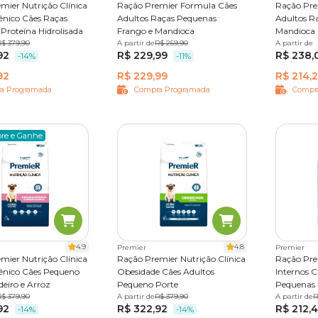
mier Nutrição Clínica
Ração Premier Formula Cães
Ração Pre
ênico Cães Raças
Adultos Raças Pequenas
Adultos R
Proteína Hidrolisada
Frango e Mandioca
Mandioca
0,1 kg
R$ 379,90
A partir de
1 kg
2,5 kg
R$ 259,90
15 kg
20 kg
A partir de
15 kg
92
R$ 229,99
R$ 238,
-14%
-11%
92
R$ 229,99
R$ 214,
a Programada
Compra Programada
Compr
re e Ganhe
4.9
4.8
Premier
Premier
mier Nutrição Clínica
Ração Premier Nutrição Clínica
Ração Pre
ênico Cães Pequeno
Obesidade Cães Adultos
Internos C
deiro e Arroz
Pequeno Porte
Pequenas 
0,1 kg
R$ 379,90
A partir de
2 kg
10,1 kg
R$ 379,90
A partir de
1 kg
2,
R
92
R$ 322,92
R$ 212,
-14%
-14%