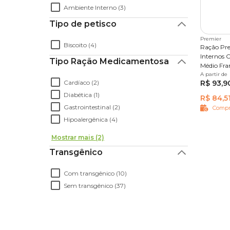
Ambiente Interno (3)
Tipo de petisco
Premier
Biscoito (4)
Ração Pr
Internos 
Tipo Ração Medicamentosa
Médio Fra
A partir de
2,5 kg
Cardíaco (2)
R$ 93,9
Diabética (1)
R$ 84,5
Gastrointestinal (2)
Compr
Hipoalergênica (4)
Mostrar mais (2)
Transgênico
Com transgênico (10)
Sem transgênico (37)