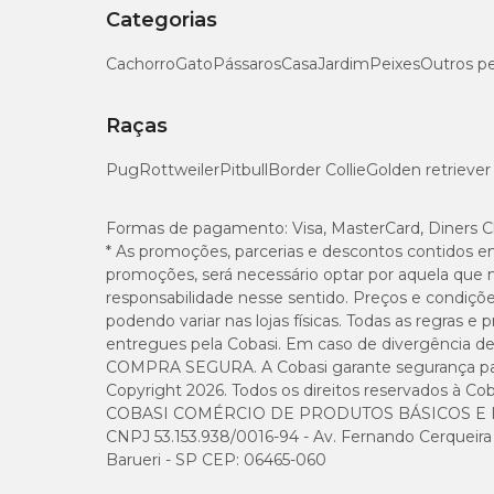
Categorias
Cachorro
Gato
Pássaros
Casa
Jardim
Peixes
Outros p
Raças
Pug
Rottweiler
Pitbull
Border Collie
Golden retriever
Formas de pagamento:
Visa, MasterCard, Diners C
* As promoções, parcerias e descontos contidos e
promoções, será necessário optar por aquela que 
responsabilidade nesse sentido. Preços e condiçõ
podendo variar nas lojas físicas. Todas as regras 
entregues pela Cobasi. Em caso de divergência de v
COMPRA SEGURA. A Cobasi garante segurança para 
Copyright 2026. Todos os direitos reservados à Cob
COBASI COMÉRCIO DE PRODUTOS BÁSICOS E I
CNPJ 53.153.938/0016-94 - Av. Fernando Cerqueira Cé
Barueri - SP CEP: 06465-060