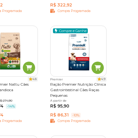
42
R$ 322,92
a Programada
Compra Programada
Compre e Ganhe
4.8
4.9
Premier
mier Nattu Cães
Ração Premier Nutrição Clínica
andioca
Gastrointestinal Cães Raças
Pequenas
$ 274,90
A partir de
2 kg
10,1 kg
74
R$ 95,90
-14%
74
R$ 86,31
-10%
a Programada
Compra Programada