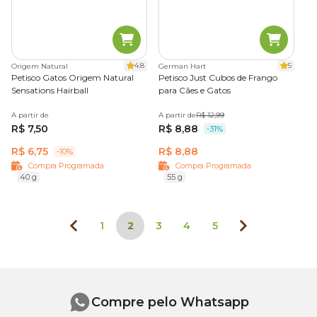
4.8
5
Origem Natural
German Hart
Petisco Gatos Origem Natural
Petisco Just Cubos de Frango
Sensations Hairball
para Cães e Gatos
A partir de
A partir de
R$ 12,99
R$ 7,50
R$ 8,88
-31%
R$ 6,75
R$ 8,88
-10%
Compra Programada
Compra Programada
40 g
55 g
1
2
3
4
5
Compre pelo Whatsapp