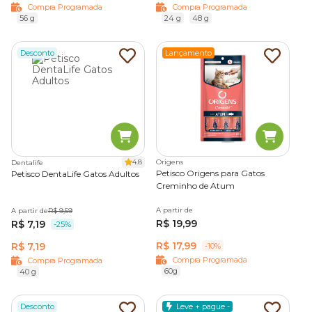
Compra Programada
Compra Programada
56 g
24 g
48 g
Desconto
Lançamento
4.8
Origens
Dentalife
Petisco Origens para Gatos
Petisco DentaLife Gatos Adultos
Creminho de Atum
A partir de
A partir de
R$ 9,59
R$ 19,99
R$ 7,19
-25%
R$ 17,99
R$ 7,19
-10%
Compra Programada
Compra Programada
60g
40 g
Desconto
Leve + pague -