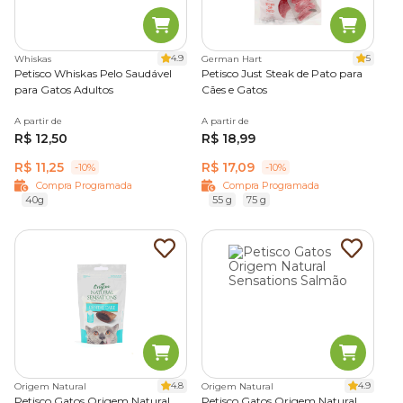
4.9
5
Whiskas
German Hart
Petisco Whiskas Pelo Saudável
Petisco Just Steak de Pato para
para Gatos Adultos
Cães e Gatos
A partir de
A partir de
R$ 12,50
R$ 18,99
R$ 11,25
R$ 17,09
-10%
-10%
Compra Programada
Compra Programada
40g
55 g
75 g
4.8
4.9
Origem Natural
Origem Natural
Petisco Gatos Origem Natural
Petisco Gatos Origem Natural