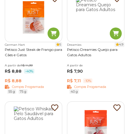
5
4.9
German Hart
Dreamies
Petisco Just Steak de Frango para
Petisco Dreamies Queijo para
Cães e Gatos
Gatos Adultos
A partir de
R$ 14,99
A partir de
R$ 8,88
R$ 7,90
-40%
R$ 8,88
R$ 7,11
-10%
Compra Programada
Compra Programada
55 g
75 g
40 g