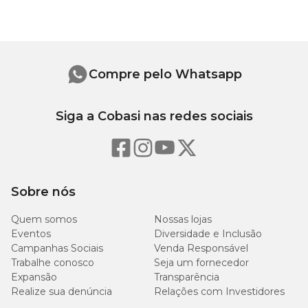
Origem Natural Crost com preço
especial nas lojas físicas e
Gênero
Unissex
online!
Qual a indicação do Petisco Gatos Origem Natural Crost?
Compre pelo Whatsapp
O
petisco natural
é recomendado para todos os portes e idades
dos felinos.
Siga a Cobasi nas redes sociais
Ingrediente
Carne mecanicamente separada de tilápia, pulmão de suíno,
fécula de mandioca, farinha de atum (5%)
Sobre nós
Níveis de garantia
Quem somos
Nossas lojas
Eventos
Diversidade e Inclusão
Campanhas Sociais
Venda Responsável
400
Proteína Bruta (mín.)
Trabalhe conosco
Seja um fornecedor
g/kg
Expansão
Transparência
Realize sua denúncia
Relações com Investidores
50
Umidade (máx.)