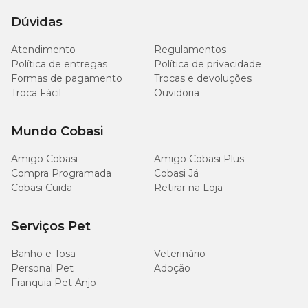
g/kg
Dúvidas
60
Matéria Mineral (máx.)
g/kg
Atendimento
Regulamentos
Política de entregas
Política de privacidade
Formas de pagamento
Trocas e devoluções
20
Matéria Fibrosa (Máx.)
Troca Fácil
Ouvidoria
g/kg
300
Mundo Cobasi
Extrato Etéreo (Mín.)
g/kg
Amigo Cobasi
Amigo Cobasi Plus
Compra Programada
Cobasi Já
50
Cálcio (Mín.)
mg/kg
Cobasi Cuida
Retirar na Loja
00
Serviços Pet
Cálcio (Máx.)
mg/kg
Banho e Tosa
Veterinário
100
Personal Pet
Adoção
Fósforo (Mín.)
mg/kg
Franquia Pet Anjo