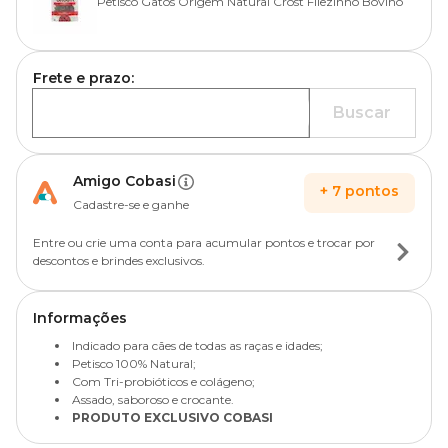
Petisco Gatos Origem Natural Crost Filezinho Bovino
Frete e prazo:
Buscar
Amigo Cobasi
+
7
pontos
Cadastre-se e ganhe
Entre ou crie uma conta para acumular pontos e trocar por
descontos e brindes exclusivos.
Informações
Indicado para cães de todas as raças e idades;
Petisco 100% Natural;
Com Tri-probióticos e colágeno;
Assado, saboroso e crocante.
PRODUTO EXCLUSIVO COBASI