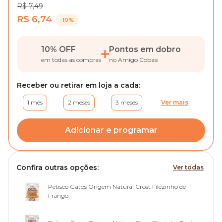
R$ 7,49
R$ 6,74
-10%
10% OFF
Pontos em dobro
em todas as compras
no Amigo Cobasi
Receber ou retirar em loja a cada:
1 mês
2 meses
3 meses
Ver mais
Adicionar e programar
Confira outras opções:
Ver todas
Petisco Gatos Origem Natural Crost Filezinho de
Frango