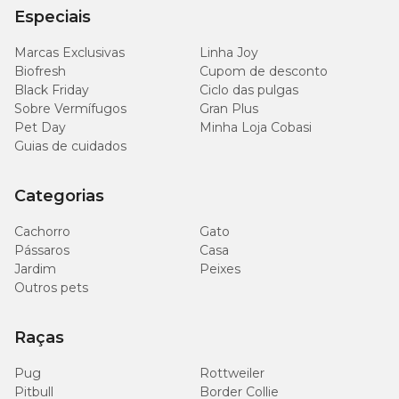
Especiais
Marcas Exclusivas
Linha Joy
Quantidade recomendada
Biofresh
Cupom de desconto
Black Friday
Ciclo das pulgas
Quantidade/por
Sobre Vermífugos
Gran Plus
Porte
dia
Pet Day
Minha Loja Cobasi
Guias de cuidados
Pequeno
20 g
Categorias
Médio
30 g
Cachorro
Gato
Pássaros
Casa
Grande
40 g
Jardim
Peixes
Outros pets
As quantidades podem variar de acordo com a rotina física e
Raças
alimentar do pet ou a critério do médico-veterinário.
Pug
Rottweiler
Pitbull
Border Collie
Quando devo oferecer petiscos ao meu gato?