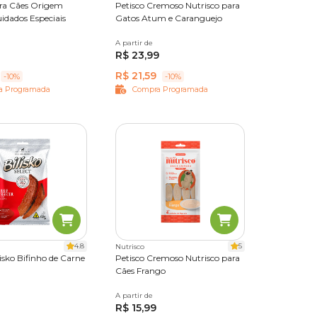
ara Cães Origem
Petisco Cremoso Nutrisco para
idados Especiais
Gatos Atum e Caranguejo
50 g
A partir de
56 g
R$ 23,99
R$ 21,59
-10%
-10%
a Programada
Compra Programada
4.8
5
Nutrisco
lisko Bifinho de Carne
Petisco Cremoso Nutrisco para
Cães Frango
0 g
A partir de
56 g
R$ 15,99