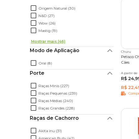
Origem Natural (30)
N&D (27)
Wow (26)
Mastig (19)
Mostrar mais (46)
Modo de Aplicação
Churu
Petisco C
Cães
Oral (8)
Porte
A partir de
56 g
R$ 24,9
Raças Minis (227)
R$ 22,4
Raças Pequenas (239)
Compr
Raças Médias (240)
Raças Grandes (228)
Raças de Cachorro
Akita inu (31)
American Bully (42)