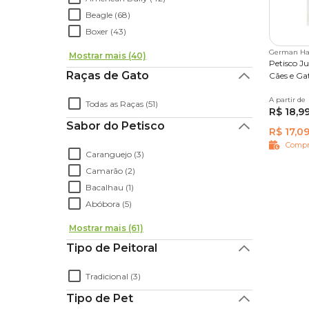
Beagle (68)
Boxer (43)
German Ha
Mostrar mais (40)
Petisco Ju
Raças de Gato
Cães e Ga
A partir de
55 g
7
Todas as Raças (51)
R$ 18,9
Sabor do Petisco
R$ 17,0
Compr
Caranguejo (3)
Camarão (2)
Bacalhau (1)
Abóbora (5)
Mostrar mais (61)
Tipo de Peitoral
Tradicional (3)
Tipo de Pet