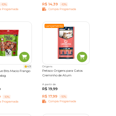
R$ 14,39
-10%
-10%
a Programada
Compra Programada
Lançamento
4.9
Origens
Petisco Origens para Gatos
ve Bits Macio Frango
Creminho de Atum
odog
A partir de
60g
R$ 19,99
9
R$ 17,99
9
-10%
-10%
Compra Programada
a Programada