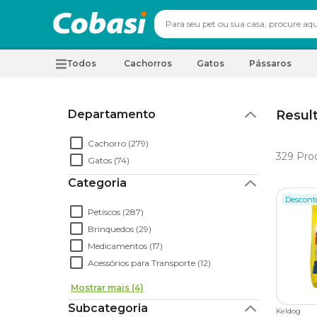
Todos
Cachorros
Gatos
Pássaros
Departamento
Result
Cachorro (279)
329
Pro
Gatos (74)
Categoria
Descont
Petiscos (287)
Brinquedos (29)
Medicamentos (17)
Acessórios para Transporte (12)
Mostrar mais (4)
Subcategoria
Keldog