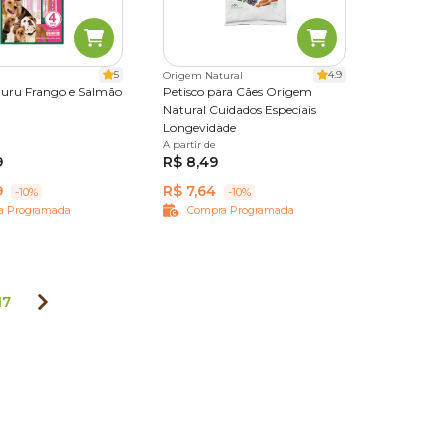
5
4.9
Origem Natural
huru Frango e Salmão
Petisco para Cães Origem
Natural Cuidados Especiais
Longevidade
A partir de
65 g
250 g
9
R$ 8,49
9
R$ 7,64
-10%
-10%
a Programada
Compra Programada
17