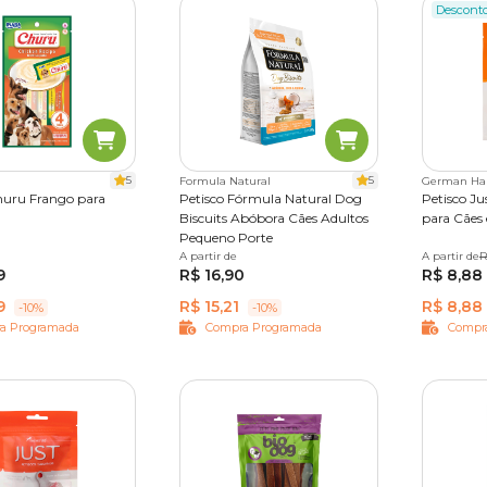
Descont
5
5
Formula Natural
German Ha
huru Frango para
Petisco Fórmula Natural Dog
Petisco Ju
Biscuits Abóbora Cães Adultos
para Cães 
Pequeno Porte
A partir de
250 g
A partir de
55 g
7
R
9
R$ 16,90
R$ 8,88
9
R$ 15,21
R$ 8,88
-10%
-10%
a Programada
Compra Programada
Compr