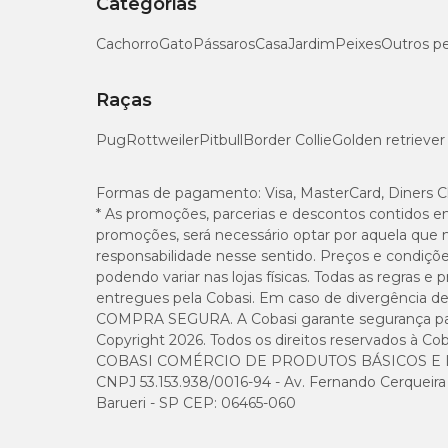
Categorias
Cachorro
Gato
Pássaros
Casa
Jardim
Peixes
Outros p
Raças
Pug
Rottweiler
Pitbull
Border Collie
Golden retriever
Formas de pagamento:
Visa, MasterCard, Diners C
* As promoções, parcerias e descontos contidos e
promoções, será necessário optar por aquela que 
responsabilidade nesse sentido. Preços e condiçõ
podendo variar nas lojas físicas. Todas as regras 
entregues pela Cobasi. Em caso de divergência de v
COMPRA SEGURA. A Cobasi garante segurança para 
Copyright 2026. Todos os direitos reservados à Cob
COBASI COMÉRCIO DE PRODUTOS BÁSICOS E I
CNPJ 53.153.938/0016-94 - Av. Fernando Cerqueira Cé
Barueri - SP CEP: 06465-060