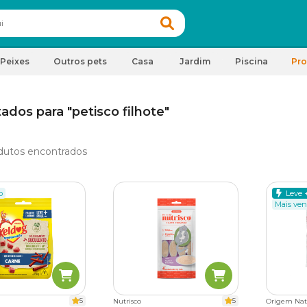
Peixes
Outros pets
Casa
Jardim
Piscina
Pr
ados para "petisco filhote"
dutos encontrados
o
Leve 
Mais ven
5
5
Nutrisco
Origem Nat