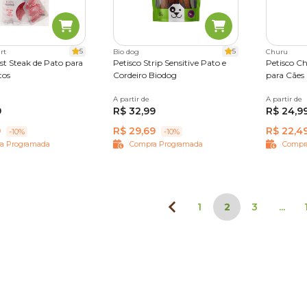
5
5
rt
Bio dog
Churu
st Steak de Pato para
Petisco Strip Sensitive Pato e
Petisco C
tos
Cordeiro Biodog
para Cães
5 g
A partir de
100 g
A partir de
56 g
9
R$ 32,99
R$ 24,9
9
R$ 29,69
R$ 22,4
-10%
-10%
a Programada
Compra Programada
Compr
1
2
3
...