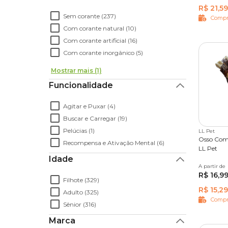
R$ 21,59
Sem corante (237)
Compr
Com corante natural (10)
Com corante artificial (16)
Com corante inorgânico (5)
Mostrar mais (1)
Funcionalidade
Agitar e Puxar (4)
Buscar e Carregar (19)
Pelúcias (1)
LL Pet
Osso Comb
Recompensa e Ativação Mental (6)
LL Pet
Idade
A partir de
3 unida
R$ 16,9
Filhote (329)
R$ 15,29
Adulto (325)
Compr
Sênior (316)
Marca