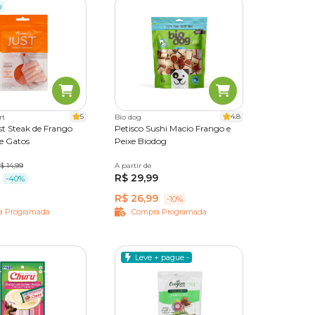
o
5
4.8
rt
Bio dog
st Steak de Frango
Petisco Sushi Macio Frango e
e Gatos
Peixe Biodog
5 g
$ 14,99
A partir de
100g
R$ 29,99
-40%
R$ 26,99
-10%
a Programada
Compra Programada
Leve + pague -