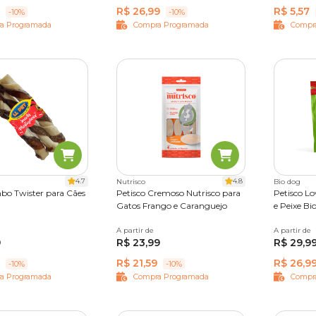
R$ 26,99
R$ 5,57
-10%
-10%
a Programada
Compra Programada
Compr
4.7
4.8
Nutrisco
Bio dog
o Twister para Cães
Petisco Cremoso Nutrisco para
Petisco Lo
Gatos Frango e Caranguejo
e Peixe Bi
des
A partir de
56 g
A partir de
100g
9
R$ 23,99
R$ 29,9
R$ 21,59
R$ 26,9
-10%
-10%
a Programada
Compra Programada
Compr