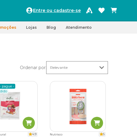
Entre ou cadastre-se
omoções
Lojas
Blog
Atendimento
Ordenar por
:
+ pague -
dido
4.9
5
ural
Nutrisco