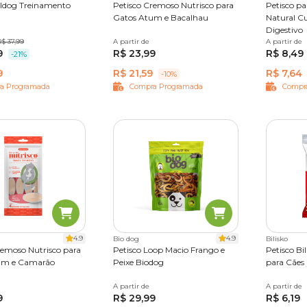
eldog Treinamento
Petisco Cremoso Nutrisco para
Petisco p
Gatos Atum e Bacalhau
Natural Cu
Digestivo
$ 37,99
A partir de
56 g
A partir de
65 g
2
9
R$ 23,99
R$ 8,49
-21%
9
R$ 21,59
R$ 7,64
-10%
a Programada
Compra Programada
Compr
4.9
4.9
Bio dog
Bilisko
remoso Nutrisco para
Petisco Loop Macio Frango e
Petisco Bi
um e Camarão
Peixe Biodog
para Cães
A partir de
100g
A partir de
65g
80
9
R$ 29,99
R$ 6,19