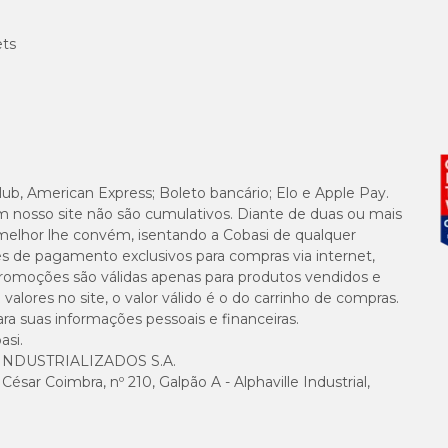
ets
lub, American Express; Boleto bancário; Elo e Apple Pay.
m nosso site não são cumulativos. Diante de duas ou mais
melhor lhe convém, isentando a Cobasi de qualquer
es de pagamento exclusivos para compras via internet,
e promoções são válidas apenas para produtos vendidos e
alores no site, o valor válido é o do carrinho de compras.
suas informações pessoais e financeiras.
asi.
NDUSTRIALIZADOS S.A.
sar Coimbra, nº 210, Galpão A - Alphaville Industrial,