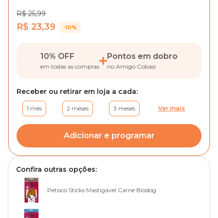
R$ 25,99
R$ 23,39
-10%
10% OFF
Pontos em dobro
em todas as compras
no Amigo Cobasi
Receber ou retirar em loja a cada:
1 mês
2 meses
3 meses
Ver mais
Adicionar e programar
Confira outras opções:
Petisco Sticks Mastigável Carne Biodog