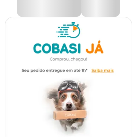
Tipo de
nosso site, app ou em uma de nossas lojas.
Petisco
petisco
Composição Básica
Transgênico
Sem transgênico
Subprodutos bovinos desidratados e farelo de arroz.
Marca
Biopet
Gênero
Unissex