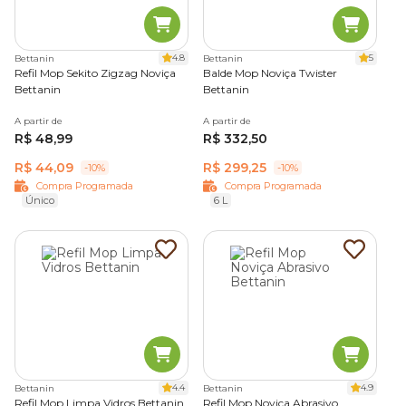
4.8
5
Bettanin
Bettanin
Refil Mop Sekito Zigzag Noviça
Balde Mop Noviça Twister
Bettanin
Bettanin
A partir de
A partir de
R$ 48,99
R$ 332,50
R$ 44,09
R$ 299,25
-10%
-10%
Compra Programada
Compra Programada
Único
6 L
4.4
4.9
Bettanin
Bettanin
Refil Mop Limpa Vidros Bettanin
Refil Mop Noviça Abrasivo