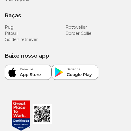
Raças
Pug
Rottweiler
Pitbull
Border Collie
Golden retriever
Baixe nosso app