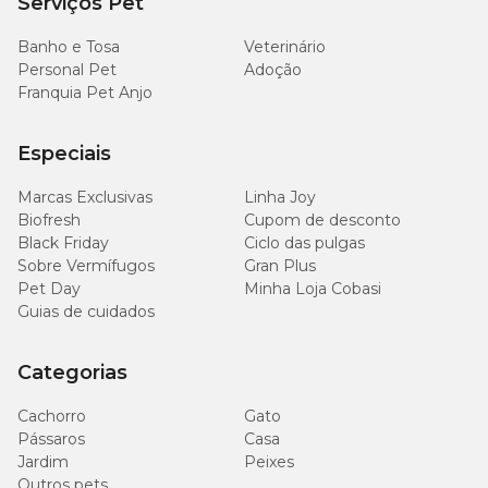
Serviços Pet
Banho e Tosa
Veterinário
Personal Pet
Adoção
Franquia Pet Anjo
Especiais
Marcas Exclusivas
Linha Joy
Biofresh
Cupom de desconto
Black Friday
Ciclo das pulgas
Sobre Vermífugos
Gran Plus
Pet Day
Minha Loja Cobasi
Guias de cuidados
Categorias
Cachorro
Gato
Pássaros
Casa
Jardim
Peixes
Outros pets