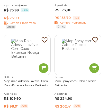
A partir de
A partir de
R$ 88,50
R$ 173,00
R$ 75,99
-14%
R$ 155,70
R$ 75,99
-10%
Compra Programada
Compra Programada
Único
Único
Bettanin
Bettanin
Mop Rolo Adesivo Lavável Com
Mop Spray com Cabo e Tecido
Cabo Extensor Noviça Bettanin
Bettanin
A partir de
A partir de
R$ 109,90
R$ 224,90
R$ 98,91
R$ 202,41
-10%
-10%