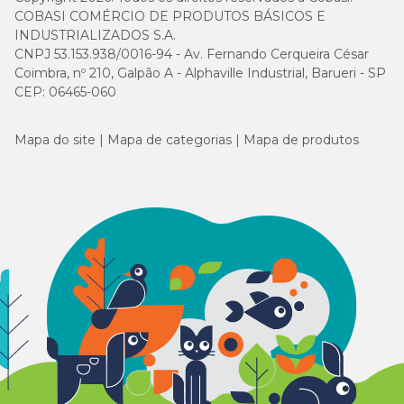
COBASI COMÉRCIO DE PRODUTOS BÁSICOS E
INDUSTRIALIZADOS S.A.
CNPJ 53.153.938/0016-94 - Av. Fernando Cerqueira César
Coimbra, nº 210, Galpão A - Alphaville Industrial, Barueri - SP
CEP: 06465-060
Mapa do site
Mapa de categorias
Mapa de produtos