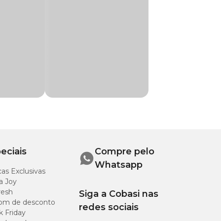
odos os tipos de
e jardim. Compre o
eciais
Compre pelo
Whatsapp
as Exclusivas
a Joy
resh
Siga a Cobasi nas
om de desconto
redes sociais
k Friday