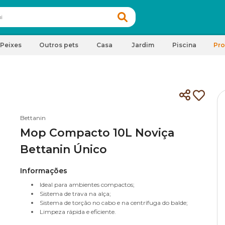
Peixes
Outros pets
Casa
Jardim
Piscina
Pr
a
Bettanin
Mop Compacto 10L Noviça
Bettanin Único
Informações
Ideal para ambientes compactos;
Sistema de trava na alça;
Sistema de torção no cabo e na centrífuga do balde;
Limpeza rápida e eficiente.