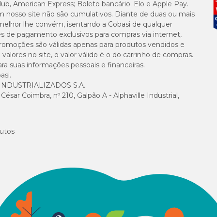
lub, American Express; Boleto bancário; Elo e Apple Pay.
m nosso site não são cumulativos. Diante de duas ou mais
melhor lhe convém, isentando a Cobasi de qualquer
es de pagamento exclusivos para compras via internet,
e promoções são válidas apenas para produtos vendidos e
alores no site, o valor válido é o do carrinho de compras.
suas informações pessoais e financeiras.
asi.
NDUSTRIALIZADOS S.A.
sar Coimbra, nº 210, Galpão A - Alphaville Industrial,
utos