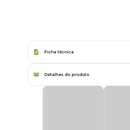
Ficha técnica
Marca
Bettanin
Detalhes do produto
Gênero
Unissex
Mop Compacto 10L Noviça Bettanin
Material
Fibra, Plástico
O
Mop Compacto Noviça
possui design exclusivo idea
balde compacto com sistema de trava na alça, o que garant
Além disso, o
Mop Compacto
da Bettanin conta com sis
água e uma limpeza muito mais eficiente. Com cabo regulável