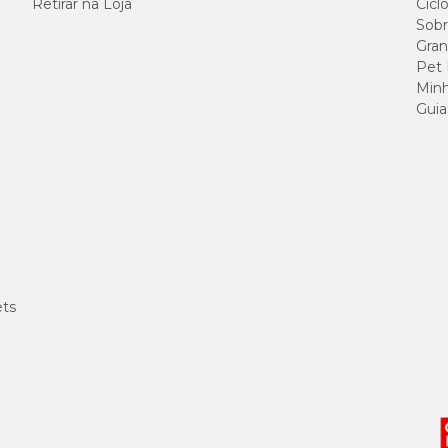
Retirar na Loja
Cicl
Sobr
Gran
Pet
Minh
Guia
ets