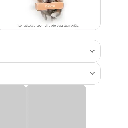
o retrátil e um
proveitamento da
, o refil