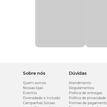
compatível para o Mop Compacto é o
Refil Mop Fit de 
Muito versátil, o Mop serve para limpar, esfregar, varrer, el
pisos, como piso de madeira, cerâmico ou sintético. Use-o
Aqui no pet shop online Cobasi, além de ter todos os pro
Mop Compacto 10L Noviça com preço
imperdível. Co
Medidas aproximadas
Balde: (C) 40cm x (L) 23cm x (A) 18cm
Mop montado: 122cm x 36cm
Capacidade total: 10L
Capacidade útil: 5L
Sobre nós
Dúvidas
Quem somos
Atendimento
Nossas lojas
Regulamentos
Eventos
Política de entregas
Diversidade e Inclusão
Política de privacidade
Campanhas Sociais
Formas de pagament