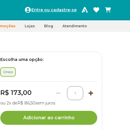
Entre ou cadastre-se
omoções
Lojas
Blog
Atendimento
Escolha uma opção:
Único
R$ 173,00
1
ou 2x de
R$ 86,50
sem juros
Adicionar ao carrinho