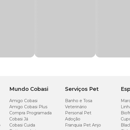
Microfibra Noviça
.
iminar pó, fios, líquidos, encerar o chão e até limpar vidros. Pode ser usado em t
 seco, molhado ou úmido e deixe qualquer ambiente limpo e higienizado.
dutos para seu pet, você também encontra os melhores produtos para sua casa 
nfira todas as ofertas também pelo App ou em uma das lojas físicas.
Mundo Cobasi
Serviços Pet
Esp
Amigo Cobasi
Banho e Tosa
Marc
Amigo Cobasi Plus
Veterinário
Linh
Compra Programada
Personal Pet
Biof
Cobasi Já
Adoção
Cup
o
Cobasi Cuida
Franquia Pet Anjo
Blac