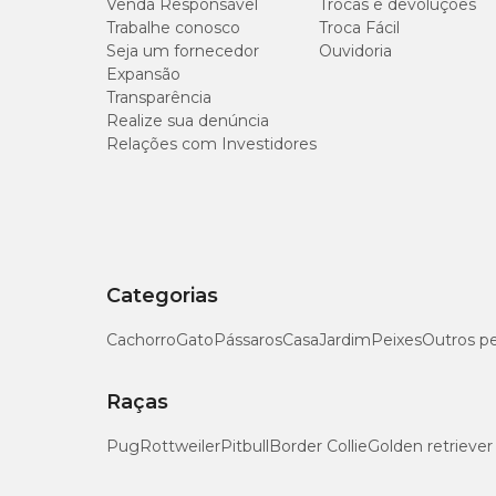
Venda Responsável
Trocas e devoluções
Trabalhe conosco
Troca Fácil
Seja um fornecedor
Ouvidoria
Expansão
Transparência
Realize sua denúncia
Relações com Investidores
Categorias
Cachorro
Gato
Pássaros
Casa
Jardim
Peixes
Outros p
Raças
Pug
Rottweiler
Pitbull
Border Collie
Golden retriever