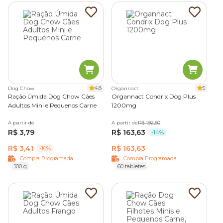
4.8
5
Dog Chow
Organnact
Ração Úmida Dog Chow Cães
Organnact Condrix Dog Plus
Adultos Mini e Pequenos Carne
1200mg
A partir de
A partir de
R$ 192,50
R$ 3,79
R$ 163,63
-14%
R$ 3,41
R$ 163,63
-10%
Compra Programada
Compra Programada
100 g
60 tabletes