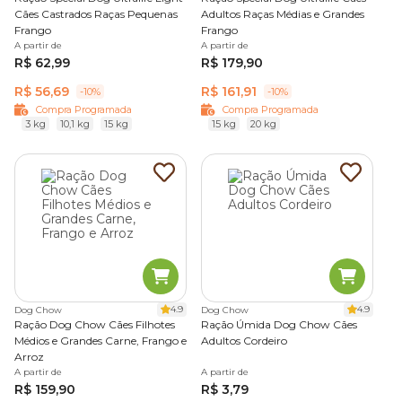
Cães Castrados Raças Pequenas
Adultos Raças Médias e Grandes
Frango
Frango
A partir de
A partir de
R$ 62,99
R$ 179,90
R$ 56,69
R$ 161,91
-10%
-10%
Compra Programada
Compra Programada
3 kg
10,1 kg
15 kg
15 kg
20 kg
4.9
4.9
Dog Chow
Dog Chow
Ração Dog Chow Cães Filhotes
Ração Úmida Dog Chow Cães
Médios e Grandes Carne, Frango e
Adultos Cordeiro
Arroz
A partir de
A partir de
R$ 159,90
R$ 3,79