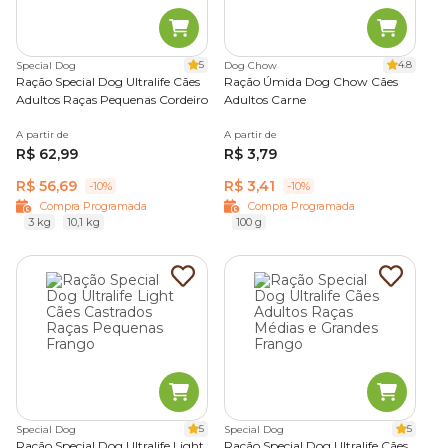
5
4.8
Special Dog
Dog Chow
Ração Special Dog Ultralife Cães
Ração Úmida Dog Chow Cães
Adultos Raças Pequenas Cordeiro
Adultos Carne
A partir de
A partir de
R$ 62,99
R$ 3,79
R$ 56,69
R$ 3,41
-10%
-10%
Compra Programada
Compra Programada
3 kg
10,1 kg
100 g
5
5
Special Dog
Special Dog
Ração Special Dog Ultralife Light
Ração Special Dog Ultralife Cães