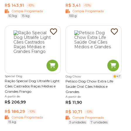
R$ 143,91
R$ 3,41
-10%
-10%
Compra Programada
Compra Programada
10,1kg
15 kg
100 g
Special Dog
4.7
Dog Chow
Ração Special Dog Ultralife Light
Petisco Dog Chow Extra Life
Cães Castrados Raças Médias e
Saúde Oral Cães Médios e
Grandes Frango
Grandes
A partir de
A partir de
R$ 206,99
R$ 11,90
R$ 186,29
R$ 10,71
-10%
-10%
Compra Programada
Compra Programada
15 kg
3 unidades
7 unidades