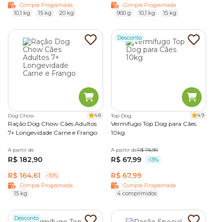
Compra Programada
Compra Programada
10,1 kg
15 kg
20 kg
900 g
10,1 kg
15 kg
Desconto
4.8
4.9
Dog Chow
Top Dog
Ração Dog Chow Cães Adultos
Vermífugo Top Dog para Cães
7+ Longevidade Carne e Frango
10kg
A partir de
A partir de
R$ 78,90
R$ 182,90
R$ 67,99
-13%
R$ 164,61
R$ 67,99
-10%
Compra Programada
Compra Programada
15 kg
4 comprimidos
Desconto