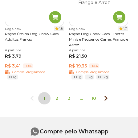
4.8
4.7
Dog Chow
Dog Chow
Ração Úmida Dog Chow Cães
Ração Dog Chow Cães Filhotes
Adultos Frango
Minis e Pequenos Carne, Frango e
Arroz
A partir de
A partir de
R$ 3,79
R$ 21,50
R$ 3,41
R$ 19,35
-10%
-10%
Compra Programada
Compra Programada
100 g
900 g
1 kg
10,1 kg
1
2
3
...
10
Compre pelo Whatsapp