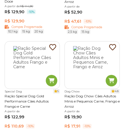
Doce
Arroz
A partir de
R$ 144,90
A partir de
R$ 129,90
R$ 52,90
-10%
R$ 129,90
R$ 47,61
-10%
Compra Programada
Compra Programada
10,1 kg
15 kg
20 kg
2,5 kg
15 kg
5
4.8
Special Dog
Dog Chow
Ração Special Dog Gold
Ração Dog Chow Cães Adultos
Performance Cães Adultos
Minis e Pequenos Carne, Frango e
Frango e Carne
Arroz
A partir de
A partir de
R$ 122,99
R$ 19,90
R$ 110,69
R$ 17,91
-10%
-10%