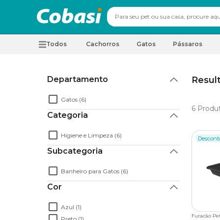
Todos
Cachorros
Gatos
Pássaros
Departamento
Resul
Gatos (6)
6
Produ
Categoria
Higiene e Limpeza (6)
Descont
Subcategoria
Banheiro para Gatos (6)
Cor
Azul (1)
Furacão Pe
Preto (1)