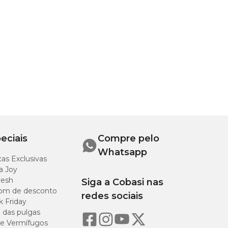
eciais
Compre pelo
Whatsapp
as Exclusivas
a Joy
resh
Siga a Cobasi nas
om de desconto
redes sociais
k Friday
o das pulgas
e Vermífugos