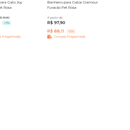
para Gato Joy
Banheiro para Gatos Glamour
et Rosa
Furacão Pet Rosa
$ 18,90
A partir de
20 L
R$ 97,90
-13%
R$ 88,11
-10%
a Programada
Compra Programada