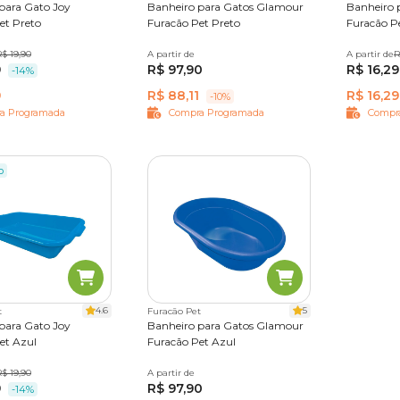
para Gato Joy
Banheiro para Gatos Glamour
Banheiro 
et Preto
Furacão Pet Preto
Furacão P
$ 19,90
A partir de
20 L
A partir de
5 L
R
9
R$ 97,90
R$ 16,29
-14%
9
R$ 88,11
R$ 16,29
-10%
a Programada
Compra Programada
Compr
o
4.6
5
t
Furacão Pet
para Gato Joy
Banheiro para Gatos Glamour
et Azul
Furacão Pet Azul
$ 19,90
A partir de
20 L
9
R$ 97,90
-14%