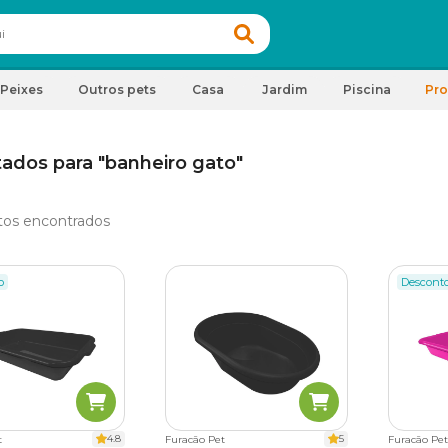
Peixes
Outros pets
Casa
Jardim
Piscina
Pr
tados para "banheiro gato"
tos encontrados
o
Descont
4.8
5
t
Furacão Pet
Furacão Pet