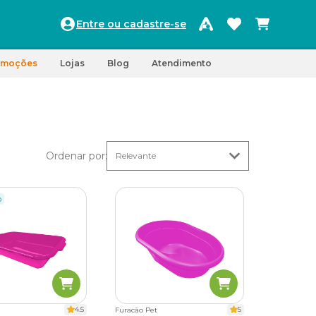
Entre ou cadastre-se
omoções
Lojas
Blog
Atendimento
Ordenar por
:
o
4.5
5
Furacão Pet