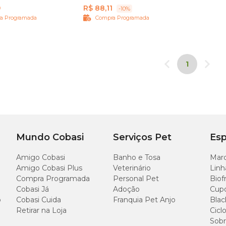
9
R$ 88,11
-10%
a Programada
Compra Programada
1
Mundo Cobasi
Serviços Pet
Esp
Amigo Cobasi
Banho e Tosa
Marc
Amigo Cobasi Plus
Veterinário
Linh
Compra Programada
Personal Pet
Biof
Cobasi Já
Adoção
Cup
o
Cobasi Cuida
Franquia Pet Anjo
Blac
Retirar na Loja
Cicl
Sobr