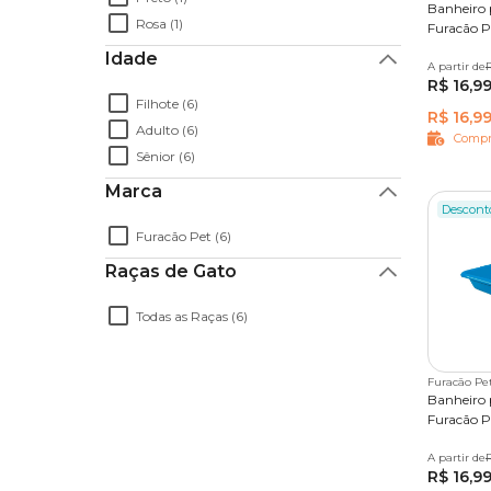
Banheiro 
Rosa (1)
Furacão P
Idade
A partir de
5 L
R
R$ 16,9
Filhote (6)
R$ 16,9
Adulto (6)
Compr
Sênior (6)
Marca
Descont
Furacão Pet (6)
Raças de Gato
Todas as Raças (6)
Furacão Pe
Banheiro 
Furacão P
A partir de
5 L
R
R$ 16,9