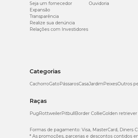
Seja um fornecedor
Ouvidoria
Expansão
Transparência
Realize sua denúncia
Relações com Investidores
Categorias
Cachorro
Gato
Pássaros
Casa
Jardim
Peixes
Outros p
Raças
Pug
Rottweiler
Pitbull
Border Collie
Golden retriever
Formas de pagamento:
Visa, MasterCard, Diners C
* As promoções, parcerias e descontos contidos e