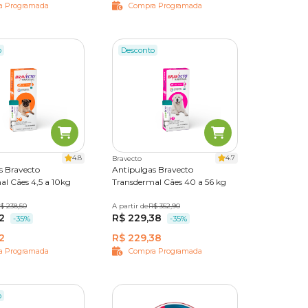
a Programada
Compra Programada
o
Desconto
4.8
4.7
Bravecto
s Bravecto
Antipulgas Bravecto
al Cães 4,5 a 10kg
Transdermal Cães 40 a 56 kg
$ 238,50
A partir de
1400 mg
R$ 352,90
2
R$ 229,38
-35%
-35%
2
R$ 229,38
a Programada
Compra Programada
o