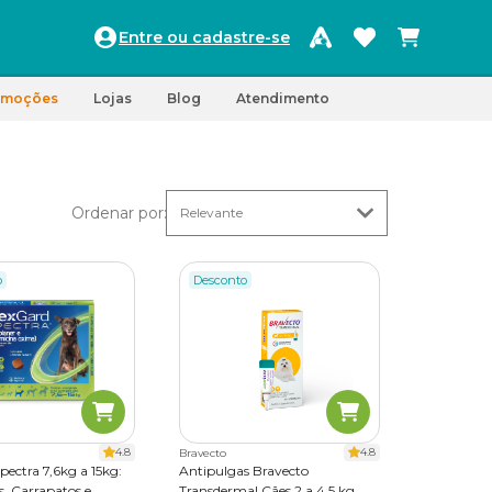
Entre ou cadastre-se
omoções
Lojas
Blog
Atendimento
Ordenar por
:
o
Desconto
4.8
4.8
Bravecto
ectra 7,6kg a 15kg:
Antipulgas Bravecto
, Carrapatos e
Transdermal Cães 2 a 4,5 kg