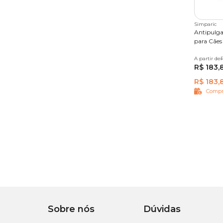
Simparic
Antipulg
para Cães 
A partir de
1 compr
R$ 183,
R$ 183,
Compr
Sobre nós
Dúvidas