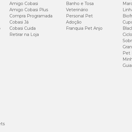
Amigo Cobasi
Banho e Tosa
Marc
Amigo Cobasi Plus
Veterinário
Linh
Compra Programada
Personal Pet
Biof
Cobasi Já
Adoção
Cup
o
Cobasi Cuida
Franquia Pet Anjo
Blac
Retirar na Loja
Cicl
Sobr
Gran
Pet
Minh
Guia
ets