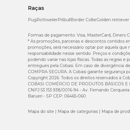
Raças
Pug
Rottweiler
Pitbull
Border Collie
Golden retriever
Formas de pagamento:
Visa, MasterCard, Diners C
* As promoções, parcerias e descontos contidos e
promoções, será necessário optar por aquela que 
responsabilidade nesse sentido. Preços e condiçõ
podendo variar nas lojas físicas. Todas as regras 
entregues pela Cobasi. Em caso de divergência de v
COMPRA SEGURA. A Cobasi garante segurança para 
Copyright 2026. Todos os direitos reservados à Cob
COBASI COMÉRCIO DE PRODUTOS BÁSICOS E I
CNPJ 53.153.938/0016-94 - Av. Fernando Cerqueira Cé
Barueri - SP CEP: 06465-060
Mapa do site
Mapa de categorias
Mapa de prod