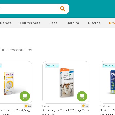
Peixes
Outros pets
Casa
Jardim
Piscina
Pr
utos encontrados
o
Desconto
Descont
4.9
4.9
Credeli
NexGard
s Bravecto 2 a 4,5 kg
Antipulgas Credeli 225mg Cães
NexGard Sp
 112,5 mg
5,5 a 11kg
Antipulgas