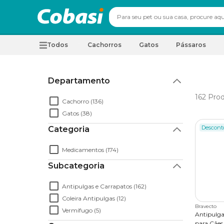
Todos
Cachorros
Gatos
Pássaros
Departamento
162
Prod
Cachorro (136)
Gatos (38)
Descont
Categoria
Medicamentos (174)
Subcategoria
Antipulgas e Carrapatos (162)
Coleira Antipulgas (12)
Bravecto
Vermífugo (5)
Antipulga
para Cães