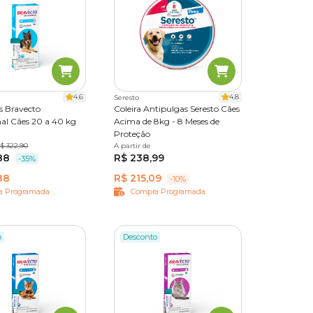
4.6
4.8
Seresto
s Bravecto
Coleira Antipulgas Seresto Cães
al Cães 20 a 40 kg
Acima de 8kg - 8 Meses de
Proteção
$ 322,90
A partir de
Único
88
R$ 238,99
-35%
88
R$ 215,09
-10%
a Programada
Compra Programada
o
Desconto