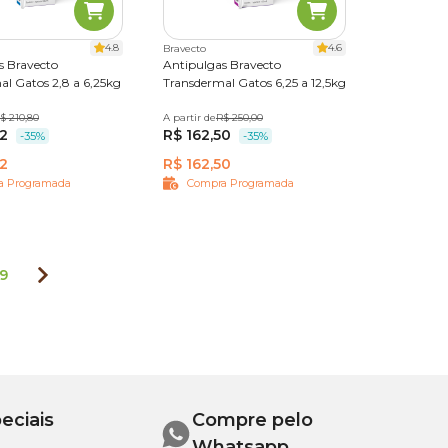
4.8
4.6
Bravecto
s Bravecto
Antipulgas Bravecto
al Gatos 2,8 a 6,25kg
Transdermal Gatos 6,25 a 12,5kg
$ 210,80
A partir de
500 mg
R$ 250,00
02
R$ 162,50
-35%
-35%
02
R$ 162,50
a Programada
Compra Programada
9
eciais
Compre pelo
Whatsapp