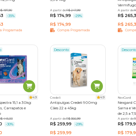
Vermífug
imido
$ 197,90
A partir de
1 comprimido
R$ 247,99
3 comprimidos
A partir de
1 tablete
R
63
R$ 174,99
R$ 265,
-35%
-29%
63
R$ 174,99
R$ 265,
a Programada
Compra Programada
Compr
o
Desconto
Descont
4.9
4.9
Credeli
NexGard
pectra 15,1 a 30kg:
Antipulgas Credeli 900mg
Nexgard C
s, Carrapatos e
Cães 22 a 45kg
Sarna e V
o
de 2,5 a 7,
R$ 445,00
3 tabletes
A partir de
1 comprimido
R$ 366,99
3 comprimidos
A partir de
1 pipeta
R
0
R$ 259,99
R$ 179,
-30%
-29%
0
R$ 259,99
R$ 179,