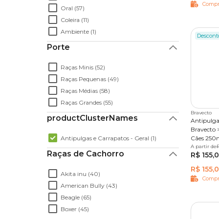
Compr
Oral (57)
Coleira (11)
Ambiente (1)
Descont
Porte
Raças Minis (52)
Raças Pequenas (49)
Raças Médias (58)
Raças Grandes (55)
Bravecto
productClusterNames
Antipulga
Bravecto >
Antipulgas e Carrapatos - Geral (1)
Cães 25
A partir de
1 compr
Raças de Cachorro
R$ 155,
R$ 155,
Akita inu (40)
Compr
American Bully (43)
Beagle (65)
Boxer (45)