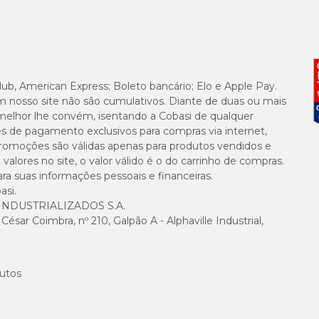
lub, American Express; Boleto bancário; Elo e Apple Pay.
m nosso site não são cumulativos. Diante de duas ou mais
melhor lhe convém, isentando a Cobasi de qualquer
es de pagamento exclusivos para compras via internet,
e promoções são válidas apenas para produtos vendidos e
alores no site, o valor válido é o do carrinho de compras.
suas informações pessoais e financeiras.
asi.
NDUSTRIALIZADOS S.A.
sar Coimbra, nº 210, Galpão A - Alphaville Industrial,
utos