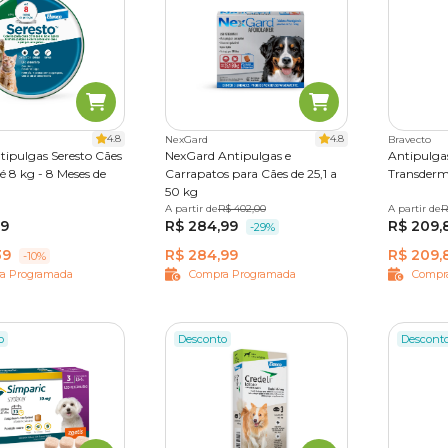
4.8
4.8
NexGard
Bravecto
ntipulgas Seresto Cães
NexGard Antipulgas e
Antipulga
é 8 kg - 8 Meses de
Carrapatos para Cães de 25,1 a
Transderm
50 kg
A partir de
1 tablete
R$ 402,00
3 tabletes
A partir de
1000 mg
R
99
R$ 284,99
R$ 209,
-29%
39
R$ 284,99
R$ 209,
-10%
a Programada
Compra Programada
Compr
o
Desconto
Descont