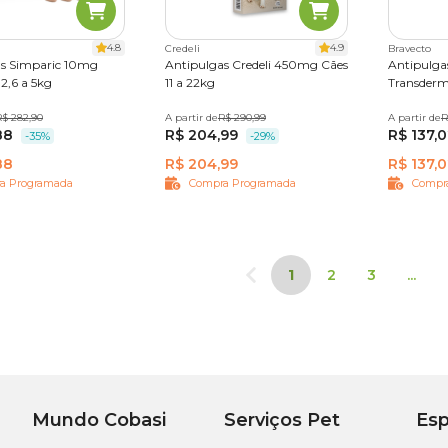
4.8
4.9
Credeli
Bravecto
as Simparic 10mg
Antipulgas Credeli 450mg Cães
Antipulga
2,6 a 5kg
11 a 22kg
Transderm
imido
R$ 282,90
3 comprimidos
A partir de
1 comprimido
R$ 290,99
3 comprimidos
A partir de
250 mg
R
88
R$ 204,99
R$ 137,
-35%
-29%
88
R$ 204,99
R$ 137,
a Programada
Compra Programada
Compr
1
2
3
...
Mundo Cobasi
Serviços Pet
Esp