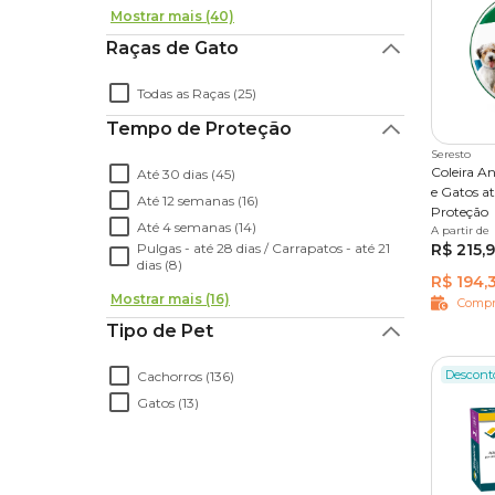
Mostrar mais (40)
Raças de Gato
Todas as Raças (25)
Tempo de Proteção
Seresto
Coleira A
Até 30 dias (45)
e Gatos at
Até 12 semanas (16)
Proteção
Até 4 semanas (14)
A partir de
Único
Pulgas - até 28 dias / Carrapatos - até 21
R$ 215,
dias (8)
R$ 194,
Mostrar mais (16)
Compr
Tipo de Pet
Descont
Cachorros (136)
Gatos (13)