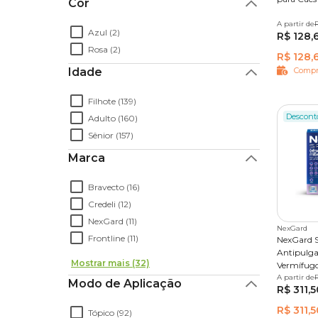
Cor
A partir de
1 compr
R
Azul (2)
R$ 128,
Rosa (2)
R$ 128,
Idade
Compr
Filhote (139)
Descont
Adulto (160)
Sênior (157)
Marca
Bravecto (16)
Credeli (12)
NexGard (11)
NexGard
Frontline (11)
NexGard S
Antipulga
Mostrar mais (32)
Vermífug
A partir de
1 tablete
Modo de Aplicação
R$ 311,5
R$ 311,5
Tópico (92)