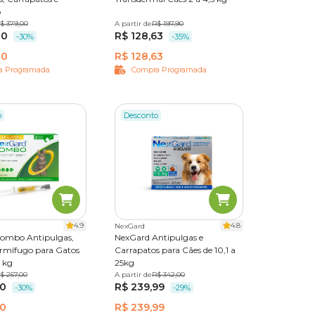
o
$ 379,00
3 tabletes
A partir de
112,5 mg
R$ 197,90
30
R$ 128,63
-30%
-35%
30
R$ 128,63
a Programada
Compra Programada
o
Desconto
4.9
4.8
NexGard
ombo Antipulgas,
NexGard Antipulgas e
ermífugo para Gatos
Carrapatos para Cães de 10,1 a
5 kg
25kg
$ 257,00
3 pipetas
A partir de
1 tablete
R$ 342,00
3 tabletes
90
R$ 239,99
-30%
-29%
90
R$ 239,99