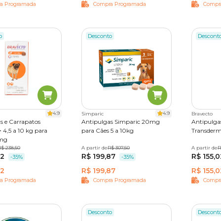
a Programada
Compra Programada
Compr
o
Desconto
Descont
4.9
4.9
Simparic
Bravecto
s e Carrapatos
Antipulgas Simparic 20mg
Antipulga
 4,5 a 10 kg para
para Cães 5 a 10kg
Transderm
0mg
imido
R$ 238,50
A partir de
1 comprimido
R$ 307,50
3 comprimidos
A partir de
250 mg
R
02
R$ 199,87
R$ 155,0
-35%
-35%
02
R$ 199,87
R$ 155,0
a Programada
Compra Programada
Compr
Desconto
Descont