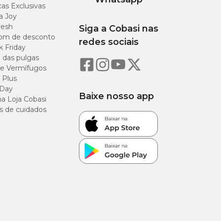
as Exclusivas
a Joy
resh
Siga a Cobasi nas
om de desconto
redes sociais
k Friday
o das pulgas
e Vermífugos
 Plus
 Day
Baixe nosso app
a Loja Cobasi
s de cuidados