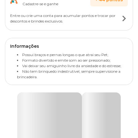
Cadastre-se e ganhe
Entre ou crie uma conta para acumular pontos e trocar por
descontos e brindes exclusivos.
Informações
Possui braços e pernas longas o que atrai seu Pet;
Formato divertido e emite som ao ser pressionado;
Vai deixar seu amiguinho livre da ansiedade e do estresse;
Não tem brinquedo indestrutível, sempre supervisione a
brincadeira.