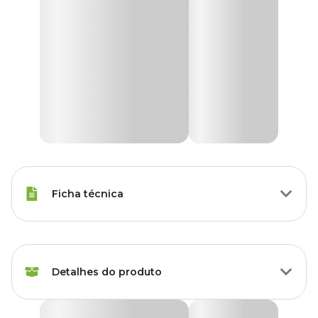
Ficha técnica
Raças Minis, Raças
Porte
Pequenas, Raças Médias
Detalhes do produto
Idade
Filhote, Adulto, Sênior