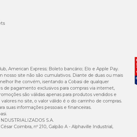
ets
lub, American Express; Boleto bancário; Elo e Apple Pay.
m nosso site não são cumulativos. Diante de duas ou mais
melhor lhe convém, isentando a Cobasi de qualquer
es de pagamento exclusivos para compras via internet,
e promoções são válidas apenas para produtos vendidos e
alores no site, o valor válido é o do carrinho de compras.
suas informações pessoais e financeiras.
asi.
NDUSTRIALIZADOS S.A.
sar Coimbra, nº 210, Galpão A - Alphaville Industrial,