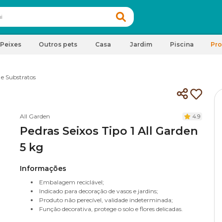
Peixes
Outros pets
Casa
Jardim
Piscina
Pr
 e Substratos
All Garden
4.9
Pedras Seixos Tipo 1 All Garden
5 kg
Informações
Embalagem reciclável;
Indicado para decoração de vasos e jardins;
Produto não perecível, validade indeterminada;
Função decorativa, protege o solo e flores delicadas.