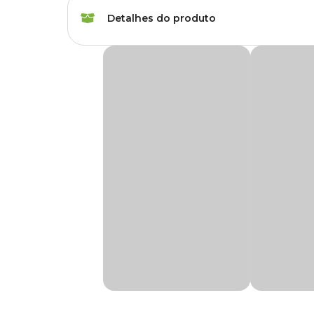
Marca
All Garden
Detalhes do produto
Gênero
Unissex
Pedras Seixos Tipo 1 All Garden
Tipo de produto
Substrato
As
Pedras Seixos da All Garden
são ideais para jardins
Elas protegem o solo, as plantas e as flores delicadas dos
Plantas indicadas
Todos os tipos de pla
Os seixos de dolomita proporcionam cálcio e magnésio pa
para suas raízes.
Finalidade
Manutenção
Aqui na Cobasi, você encontra a maior variedade de produtos
física mais próxima e adquira as
Pedras Seixos Tipo 1 A
Composição
Seixo de dolomita
Medidas aproximadas
Apresentação
Embalagem de 5kg
Número 01:
Tamanho de uma azeitona;
Número 02:
Tamanho de um ovo de codorna;
Número 03:
Tamanho de um ovo de galinha.